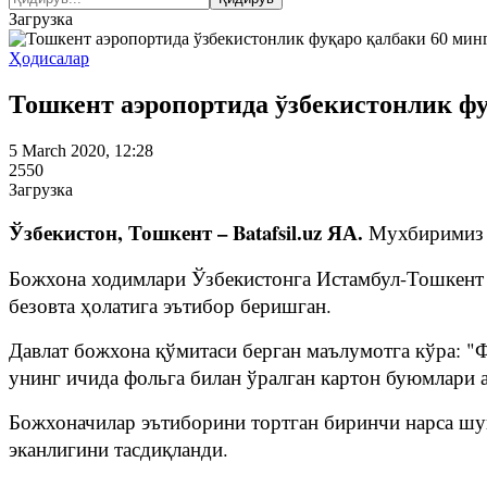
Загрузка
Ҳодисалар
Тошкент аэропортида ўзбекистонлик фу
5 March 2020, 12:28
2550
Загрузка
Ўзбекистон, Тошкент – Batafsil.uz ЯА.
Мухбиримиз 
Божхона ходимлари Ўзбекистонга Истамбул-Тошкент р
безовта ҳолатига эътибор беришган.
Давлат божхона қўмитаси берган маълумотга кўра: "
унинг ичида фольга билан ўралган картон буюмлари а
Божхоначилар эътиборини тортган биринчи нарса шук
эканлигини тасдиқланди.