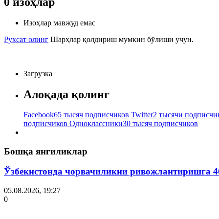
0
изоҳлар
Изоҳлар мавжуд емас
Рухсат олинг
Шарҳлар қолдириш мумкин бўлиши учун.
Загрузка
Алоқада қолинг
Facebook
65 тысяч подписчиков
Twitter
2 тысячи подписчи
подписчиков
Одноклассники
30 тысяч подписчиков
Бошқа янгиликлар
Ўзбекистонда чорвачиликни ривожлантиришга 4
05.08.2026, 19:27
0