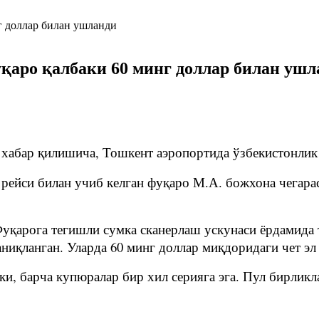
қаро қалбаки 60 минг доллар билан ушл
хабар қилишича, Тошкент аэропортида ўзбекистонлик
ейси билан учиб келган фуқаро М.А. божхона чегарас
Фуқарога тегишли сумка сканерлаш ускунаси ёрдамида
ниқланган. Уларда 60 минг доллар миқдоридаги чет эл
и, барча купюралар бир хил серияга эга. Пул бирликл