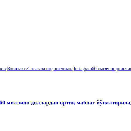
ков
Вконтакте
1 тысяча подписчиков
Instagram
60 тысяч подписчи
60 миллион доллардан ортиқ маблағ йўналтирила