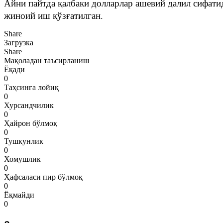
Айни пайтда қалбаки долларлар ашевий далил сифати
жиноий иш қўзғатилган.
Share
Загрузка
Share
Мақоладан таъсирланиш
Ёқади
0
Таҳсинга лойиқ
0
Хурсандчилик
0
Ҳайрон бўлмоқ
0
Тушкунлик
0
Хомушлик
0
Ҳафсаласи пир бўлмоқ
0
Ёқмайди
0