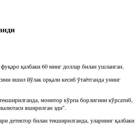
анди
 фуқаро қалбаки 60 минг доллар билан ушланган.
ини яшил йўлак орқали кесиб ўтаётганда унинг
 текширилганда, монитор кўрпа борлигини кўрсатиб,
 валютаси яширилган эди".
ари детектор билан текширилганда, уларнинг қалбаки