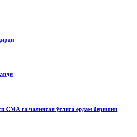
дирди
ланди
си СМА га чалинган ўғлига ёрдам беришни