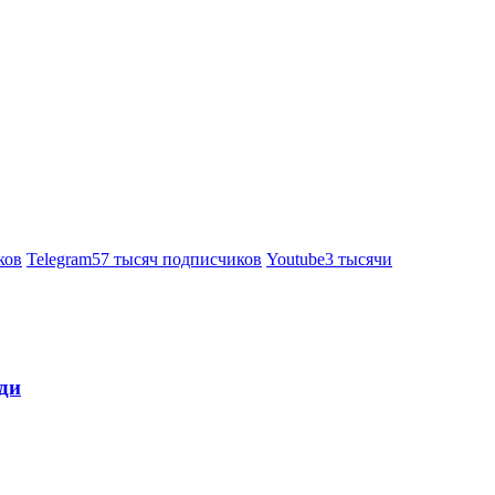
ков
Telegram
57 тысяч подписчиков
Youtube
3 тысячи
ди