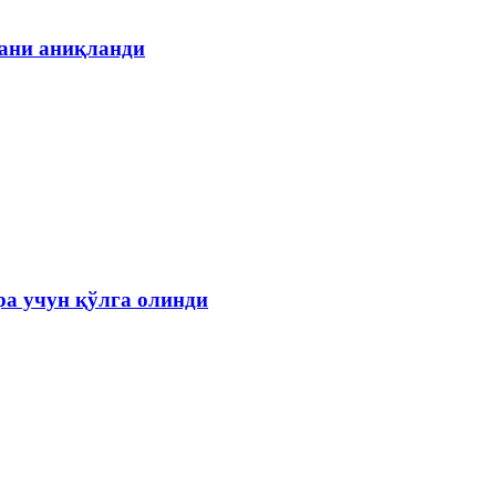
гани аниқланди
а учун қўлга олинди