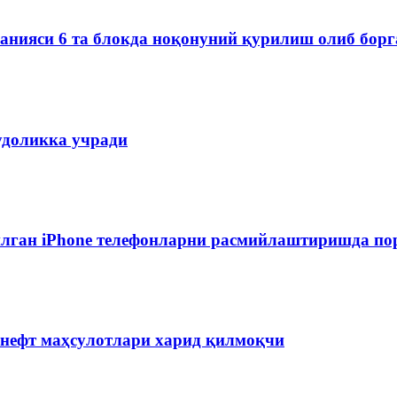
мпанияси 6 та блокда ноқонуний қурилиш олиб бор
удоликка учради
лган iPhone телефонларни расмийлаштиришда пор
 нефт маҳсулотлари харид қилмоқчи