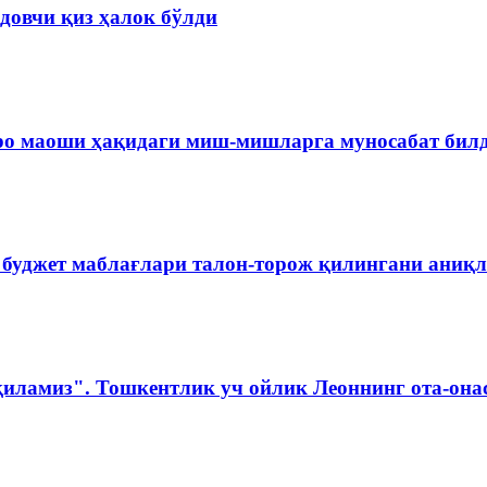
довчи қиз ҳалок бўлди
ро маоши ҳақидаги миш-мишларга муносабат бил
 буджет маблағлари талон-торож қилингани аниқ
қиламиз". Тошкентлик уч ойлик Леоннинг ота-она