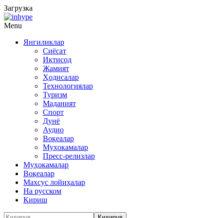
Загрузка
Menu
Янгиликлар
Сиёсат
Иқтисод
Жамият
Ҳодисалар
Технологиялар
Туризм
Маданият
Спорт
Дунё
Аудио
Воқеалар
Муҳокамалар
Пресс-релизлар
Муҳокамалар
Воқеалар
Махсус лойиҳалар
На русском
Кириш