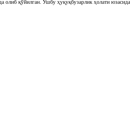
да олиб қўйилган. Ушбу ҳуқуқбузарлик ҳолати юзасид