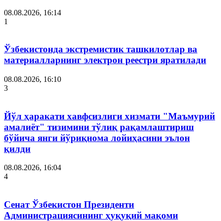
08.08.2026, 16:14
1
Ўзбекистонда экстремистик ташкилотлар ва
материалларнинг электрон реестри яратилади
08.08.2026, 16:10
3
Йўл ҳаракати хавфсизлиги хизмати "Маъмурий
амалиёт" тизимини тўлиқ рақамлаштириш
бўйича янги йўриқнома лойиҳасини эълон
қилди
08.08.2026, 16:04
4
Сенат Ўзбекистон Президенти
Администрациясининг ҳуқуқий мақоми