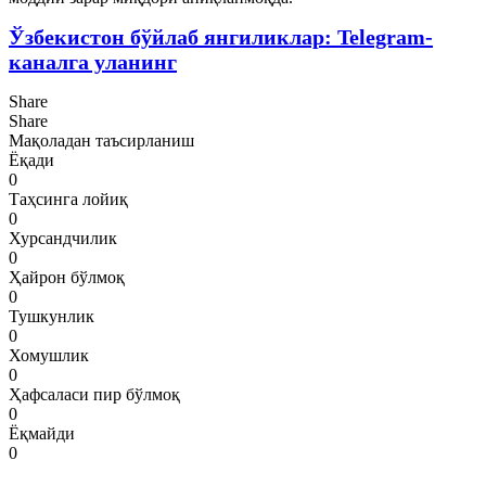
Ўзбекистон бўйлаб янгиликлар: Telegram-
каналга уланинг
Share
Share
Мақоладан таъсирланиш
Ёқади
0
Таҳсинга лойиқ
0
Хурсандчилик
0
Ҳайрон бўлмоқ
0
Тушкунлик
0
Хомушлик
0
Ҳафсаласи пир бўлмоқ
0
Ёқмайди
0