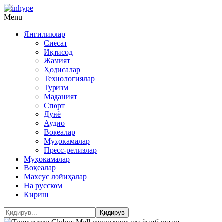
Menu
Янгиликлар
Сиёсат
Иқтисод
Жамият
Ҳодисалар
Технологиялар
Туризм
Маданият
Спорт
Дунё
Аудио
Воқеалар
Муҳокамалар
Пресс-релизлар
Муҳокамалар
Воқеалар
Махсус лойиҳалар
На русском
Кириш