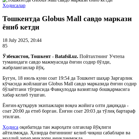
Ҳодисалар
Тошкентда Globus Mall савдо маркази
ёниб кетди
18 July 2025, 20:44
85
Ўзбекистон, Тошкент - Batafsil.uz.
Пойтахтнинг Учтепа
туманидаги савдо мажмуасида ёнғин содир бўлди,
жабрланганлар йўқ.
Бугун, 18 июль куни соат 19:54 да Тошкент шаҳар Заргарлик
кўчасида жойлашган Globus Mall савдо марказида ёнғин содир
бўлаётгани тўғрисида Фавқулодда вазиятлар бошқармасига
хабар келиб тушган.
Ёнғин-қутқарув экипажлари воқеа жойига олти дақиқада -
соат 20:00 да етиб борган. Ёнғин соат 20:03 да тўлиқ бартараф
этилган.
Ҳодиса
оқибатида тан жароҳати олганлар йўқлиги
айтилмоқда. Ҳозирда ёнғиннинг келиб чиқиш сабаблари ва
моддий зарар миқдори аниқланмоқда.