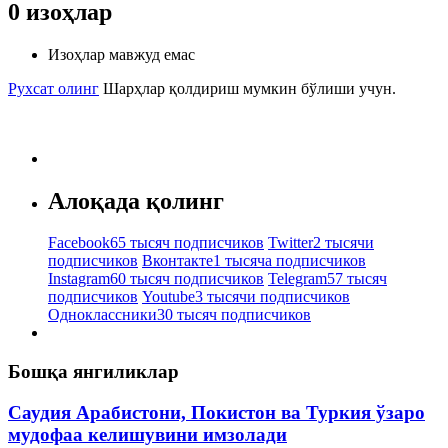
0
изоҳлар
Изоҳлар мавжуд емас
Рухсат олинг
Шарҳлар қолдириш мумкин бўлиши учун.
Алоқада қолинг
Facebook
65 тысяч подписчиков
Twitter
2 тысячи
подписчиков
Вконтакте
1 тысяча подписчиков
Instagram
60 тысяч подписчиков
Telegram
57 тысяч
подписчиков
Youtube
3 тысячи подписчиков
Одноклассники
30 тысяч подписчиков
Бошқа янгиликлар
Саудия Арабистони, Покистон ва Туркия ўзаро
мудофаа келишувини имзолади