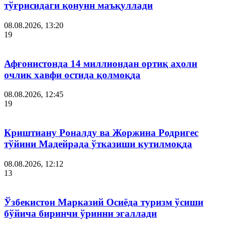
тўғрисидаги қонунн маъқуллади
08.08.2026, 13:20
19
Афғонистонда 14 миллиондан ортиқ аҳоли
очлик хавфи остида қолмоқда
08.08.2026, 12:45
19
Криштиану Роналду ва Жоржина Родригес
тўйини Мадейрада ўтказиши кутилмоқда
08.08.2026, 12:12
13
Ўзбекистон Марказий Осиёда туризм ўсиши
бўйича биринчи ўринни эгаллади