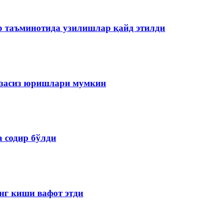
р таъминотида узилишлар қайд этилди
изасиз юришлари мумкин
 содир бўлди
нг киши вафот этди