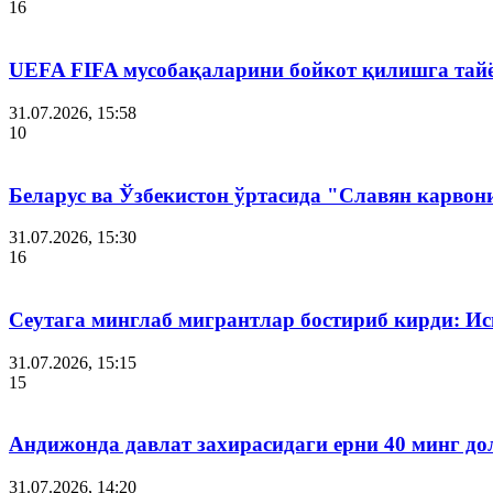
16
UEFA FIFA мусобақаларини бойкот қилишга тай
31.07.2026, 15:58
10
Беларус ва Ўзбекистон ўртасида "Славян карвон
31.07.2026, 15:30
16
Сеутага минглаб мигрантлар бостириб кирди: И
31.07.2026, 15:15
15
Андижонда давлат захирасидаги ерни 40 минг до
31.07.2026, 14:20