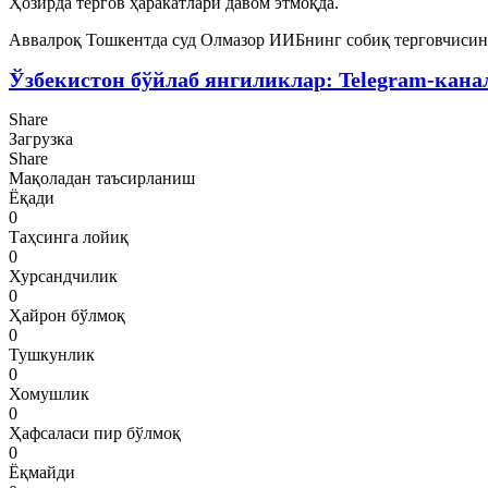
Ҳозирда тергов ҳаракатлари давом этмоқда.
Аввалроқ Тошкентда суд Олмазор ИИБнинг собиқ терговчисин
Ўзбекистон бўйлаб янгиликлар: Telegram-кана
Share
Загрузка
Share
Мақоладан таъсирланиш
Ёқади
0
Таҳсинга лойиқ
0
Хурсандчилик
0
Ҳайрон бўлмоқ
0
Тушкунлик
0
Хомушлик
0
Ҳафсаласи пир бўлмоқ
0
Ёқмайди