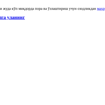
и жуда кўп миқдорда пора ва ўзлаштириш учун озодликдан
маҳр
лга уланинг