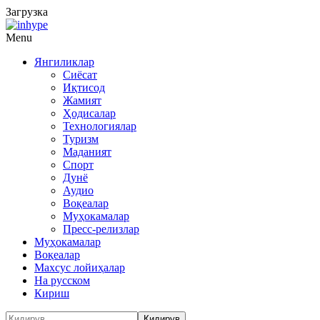
Загрузка
Menu
Янгиликлар
Сиёсат
Иқтисод
Жамият
Ҳодисалар
Технологиялар
Туризм
Маданият
Спорт
Дунё
Аудио
Воқеалар
Муҳокамалар
Пресс-релизлар
Муҳокамалар
Воқеалар
Махсус лойиҳалар
На русском
Кириш