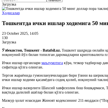
Загрузка
Ҳодисалар
Тошкентда ички ишлар ходимига 50 мин
23 October 2025, 14:05
130
Загрузка
Ўзбекистон, Тошкент - Batafsil.uz.
Тошкент шаҳрида онлайн қи
ноқонуний йўл билан топилган даромадларни криптовалюта пл
Ички ишлар органлари
маълумотига
кўра, тезкор тадбирлар да
сифатида қўлга олинган.
Тергов жараёнида гумонланувчилардан бири ўзини ва шерикла
ички ишлар ходими қасамёдига содиқ қолиб, ноқонуний таклифн
Ички ишлар вазирлиги Шахсий хавфсизлик бош бошқармаси, То
вақтида далилий ашёлар билан қўлга олинган.
Мазкур ҳолат юзасидан Жиноят кодексининг 211-моддаси (“Пор