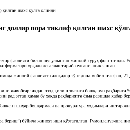
г доллар пора таклиф қилган шахс қўлг
мор фаолияти билан шуғулланган жиноий гуруҳ фош этилди. Ул
атформалари орқали легаллаштириб келгани аниқланган.
вомида жиноий фаолиятга алоқадор тўрт дона мобил телефон, 21 
рини жавобгарликдан озод қилиш эвазига бошқарма раҳбарига 
и рад этган ҳамда бу ҳақда раҳбариятга ёзма равишда хабар бер
шкент шаҳар бошқармаси ва прокуратура ходимлари иштирокида
а бериш”) бўйича жиноят иши қўзғатилган. Гумонланувчига нис