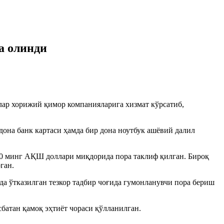
а олинди
ар хорижий қимор компанияларига хизмат кўрсатиб,
дона банк картаси ҳамда бир дона ноутбук ашёвий далил
50 минг АҚШ доллари миқдорида пора таклиф қилган. Бироқ
ган.
 ўтказилган тезкор тадбир чоғида гумонланувчи пора бериш
батан қамоқ эҳтиёт чораси қўлланилган.