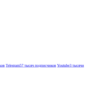
ков
Telegram
57 тысяч подписчиков
Youtube
3 тысячи