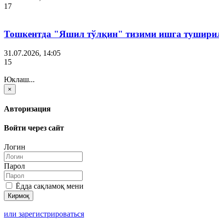
17
Тошкентда "Яшил тўлқин" тизими ишга тушири
31.07.2026, 14:05
15
Юклаш...
×
Авторизация
Войти через сайт
Логин
Парол
Ёдда сақламоқ мени
или зарегистрироваться