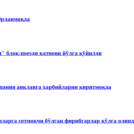
ёрланмоқда
и" блок-поезди қатнови йўлга қўйилди
спания анклавга ҳарбийларни киритмоқда
лларга сотмоқчи бўлган фирибгарлар қўлга олин