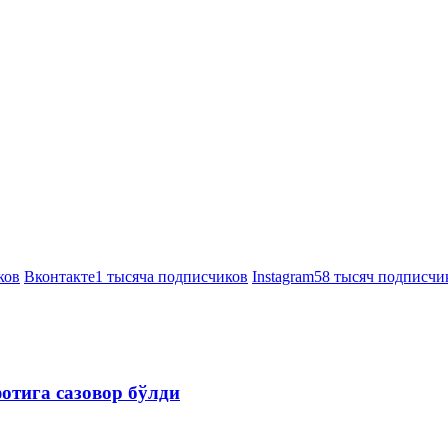
ков
Вконтакте
1 тысяча подписчиков
Instagram
58 тысяч подписчи
отига сазовор бўлди