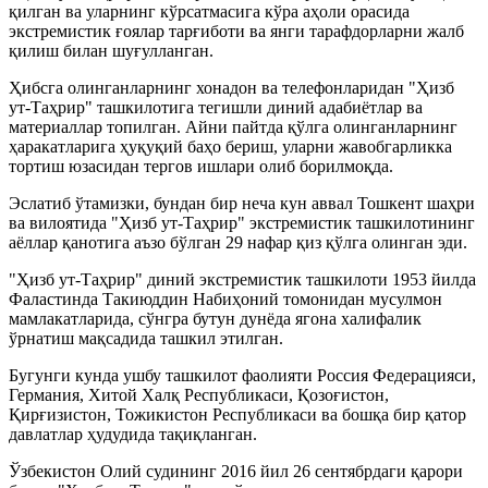
қилган ва уларнинг кўрсатмасига кўра аҳоли орасида
экстремистик ғоялар тарғиботи ва янги тарафдорларни жалб
қилиш билан шуғулланган.
Ҳибсга олинганларнинг хонадон ва телефонларидан "Ҳизб
ут-Таҳрир" ташкилотига тегишли диний адабиётлар ва
материаллар топилган. Айни пайтда қўлга олинганларнинг
ҳаракатларига ҳуқуқий баҳо бериш, уларни жавобгарликка
тортиш юзасидан тергов ишлари олиб борилмоқда.
Эслатиб ўтамизки, бундан бир неча кун аввал Тошкент шаҳри
ва вилоятида "Ҳизб ут-Таҳрир" экстремистик ташкилотининг
аёллар қанотига аъзо бўлган 29 нафар қиз қўлга олинган эди.
"Ҳизб ут-Таҳрир" диний экстремистик ташкилоти 1953 йилда
Фаластинда Такиюддин Набиҳоний томонидан мусулмон
мамлакатларида, сўнгра бутун дунёда ягона халифалик
ўрнатиш мақсадида ташкил этилган.
Бугунги кунда ушбу ташкилот фаолияти Россия Федерацияси,
Германия, Хитой Халқ Республикаси, Қозоғистон,
Қирғизистон, Тожикистон Республикаси ва бошқа бир қатор
давлатлар ҳудудида тақиқланган.
Ўзбекистон Олий судининг 2016 йил 26 сентябрдаги қарори