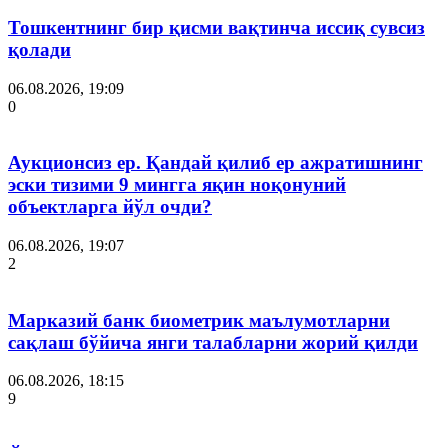
Тошкентнинг бир қисми вақтинча иссиқ сувсиз
қолади
06.08.2026, 19:09
0
Аукционсиз ер. Қандай қилиб ер ажратишнинг
эски тизими 9 мингга яқин ноқонуний
объектларга йўл очди?
06.08.2026, 19:07
2
Марказий банк биометрик маълумотларни
сақлаш бўйича янги талабларни жорий қилди
06.08.2026, 18:15
9