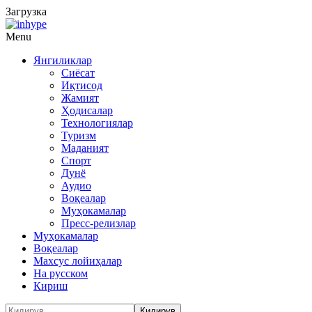
Загрузка
Menu
Янгиликлар
Сиёсат
Иқтисод
Жамият
Ҳодисалар
Технологиялар
Туризм
Маданият
Спорт
Дунё
Аудио
Воқеалар
Муҳокамалар
Пресс-релизлар
Муҳокамалар
Воқеалар
Махсус лойиҳалар
На русском
Кириш