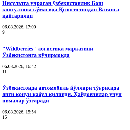
Инсультга учраган ўзбекистонлик Бош
консулхона кўмагида Қозоғистондан Ватанга
қайтарилди
06.08.2026, 17:00
9
"Wildberries" логистика марказини
Ўзбекистонга кўчирмоқда
06.08.2026, 16:42
11
Ўзбекистонда автомобиль йўллари тўғрисида
янги қонун қабул қилинди. Ҳайдовчилар учун
нималар ўзгаради
06.08.2026, 15:54
15