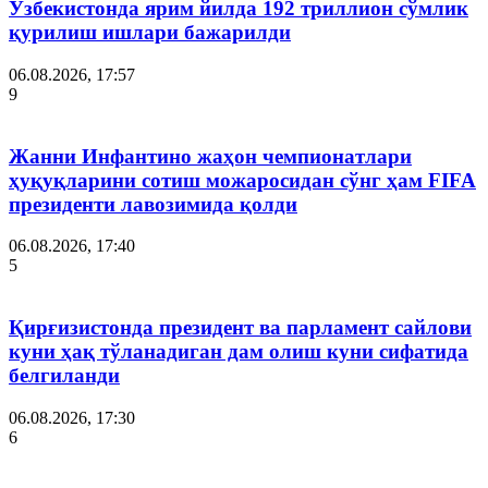
Ўзбекистонда ярим йилда 192 триллион сўмлик
қурилиш ишлари бажарилди
06.08.2026, 17:57
9
Жанни Инфантино жаҳон чемпионатлари
ҳуқуқларини сотиш можаросидан сўнг ҳам FIFA
президенти лавозимида қолди
06.08.2026, 17:40
5
Қирғизистонда президент ва парламент сайлови
куни ҳақ тўланадиган дам олиш куни сифатида
белгиланди
06.08.2026, 17:30
6