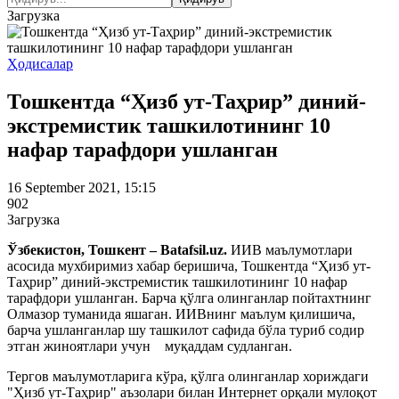
Загрузка
Ҳодисалар
Тошкентда “Ҳизб ут-Таҳрир” диний-
экстремистик ташкилотининг 10
нафар тарафдори ушланган
16 September 2021, 15:15
902
Загрузка
Ўзбекистон, Тошкент – Batafsil.uz.
ИИВ маълумотлари
асосида мухбиримиз хабар беришича, Тошкентда “Ҳизб ут-
Таҳрир” диний-экстремистик ташкилотининг 10 нафар
тарафдори ушланган. Барча қўлга олинганлар пойтахтнинг
Олмазор туманида яшаган. ИИВнинг маълум қилишича,
барча ушланганлар шу ташкилот сафида бўла туриб содир
этган жиноятлари учун муқаддам судланган.
Тергов маълумотларига кўра, қўлга олинганлар хориждаги
"Ҳизб ут-Таҳрир" аъзолари билан Интернет орқали мулоқот