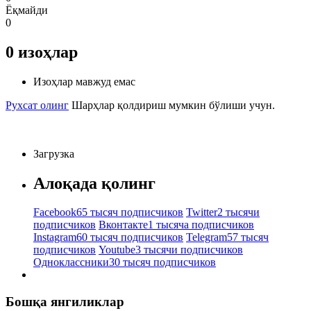
Ёқмайди
0
0
изоҳлар
Изоҳлар мавжуд емас
Рухсат олинг
Шарҳлар қолдириш мумкин бўлиши учун.
Загрузка
Алоқада қолинг
Facebook
65 тысяч подписчиков
Twitter
2 тысячи
подписчиков
Вконтакте
1 тысяча подписчиков
Instagram
60 тысяч подписчиков
Telegram
57 тысяч
подписчиков
Youtube
3 тысячи подписчиков
Одноклассники
30 тысяч подписчиков
Бошқа янгиликлар