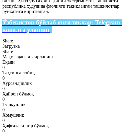
билан "Ҳизб ут-Таҳрир" диний экстремистик ташкилоти
республика ҳудудида фаолияти тақиқланган ташкилотлар
рўйхатига киритилган.
Ўзбекистон бўйлаб янгиликлар:
Telegram-
каналга уланинг
Share
Загрузка
Share
Мақоладан таъсирланиш
Ёқади
0
Таҳсинга лойиқ
0
Хурсандчилик
0
Ҳайрон бўлмоқ
0
Тушкунлик
0
Хомушлик
0
Ҳафсаласи пир бўлмоқ
0