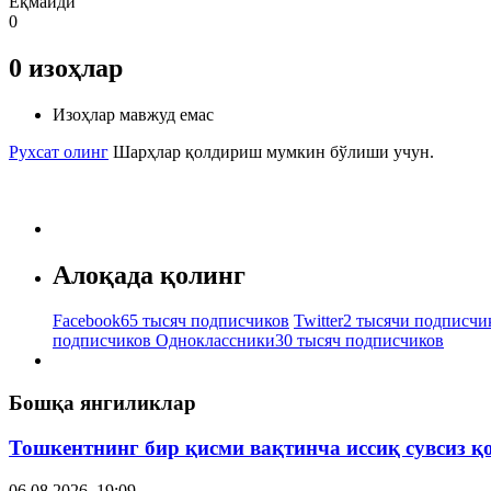
Ёқмайди
0
0
изоҳлар
Изоҳлар мавжуд емас
Рухсат олинг
Шарҳлар қолдириш мумкин бўлиши учун.
Алоқада қолинг
Facebook
65 тысяч подписчиков
Twitter
2 тысячи подписчи
подписчиков
Одноклассники
30 тысяч подписчиков
Бошқа янгиликлар
Тошкентнинг бир қисми вақтинча иссиқ сувсиз қ
06.08.2026, 19:09