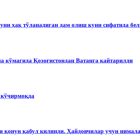
куни ҳақ тўланадиган дам олиш куни сифатида бе
на кўмагида Қозоғистондан Ватанга қайтарилди
а кўчирмоқда
и қонун қабул қилинди. Ҳайдовчилар учун нимала