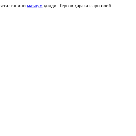
зғатилганини
маълум
қилди. Тергов ҳаракатлари олиб