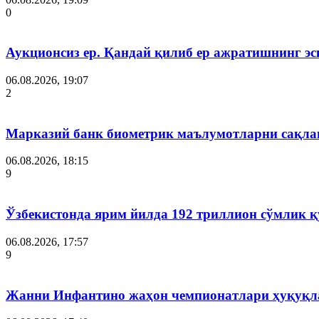
0
Аукционсиз ер. Қандай қилиб ер ажратишнинг эс
06.08.2026, 19:07
2
Марказий банк биометрик маълумотларни сақла
06.08.2026, 18:15
9
Ўзбекистонда ярим йилда 192 триллион сўмлик
06.08.2026, 17:57
9
Жанни Инфантино жаҳон чемпионатлари ҳуқуқла