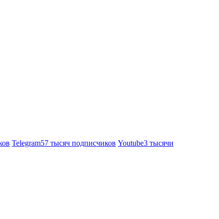
ков
Telegram
57 тысяч подписчиков
Youtube
3 тысячи