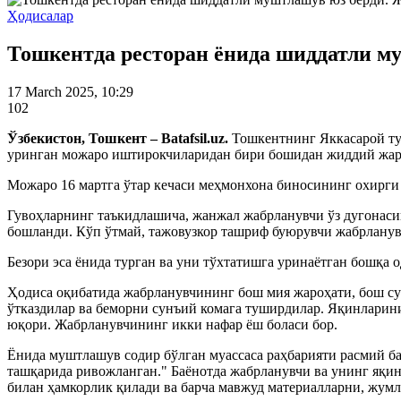
Ҳодисалар
Тошкентда ресторан ёнида шиддатли м
17 March 2025, 10:29
102
Ўзбекистон, Тошкент – Batafsil.uz.
Тошкентнинг Яккасарой ту
уринган можаро иштирокчиларидан бири бошидан жиддий жаро
Можаро 16 мартга ўтар кечаси меҳмонхона биносининг охирги 
Гувоҳларнинг таъкидлашича, жанжал жабрланувчи ўз дугонаси
бошланди. Кўп ўтмай, тажовузкор ташриф буюрувчи жабрланувч
Безори эса ёнида турган ва уни тўхтатишга уринаётган бошқа 
Ҳодиса оқибатида жабрланувчининг бош мия жароҳати, бош с
ўтказдилар ва беморни сунъий комага туширдилар. Яқинларини
юқори. Жабрланувчининг икки нафар ёш боласи бор.
Ёнида муштлашув содир бўлган муассаса раҳбарияти расмий ба
ташқарида ривожланган." Баёнотда жабрланувчи ва унинг яқи
билан ҳамкорлик қилади ва барча мавжуд материалларни, жумла