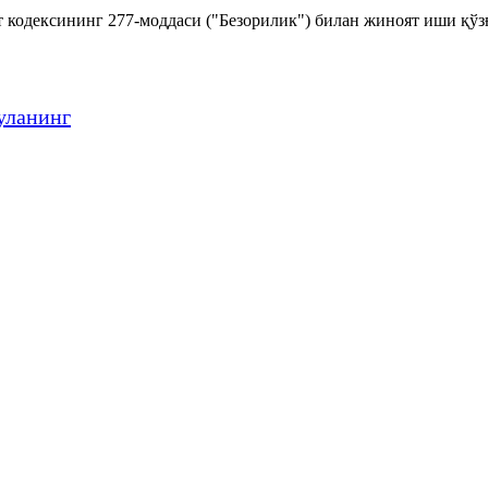
 кодексининг 277-моддаси ("Безорилик") билан жиноят иши қў
уланинг