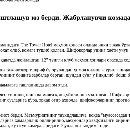
уштлашув юз берди. Жабрланувчи комад
манидаги The Tower Hotel меҳмонхонаси олдида икки эркак ўрт
ҳат олиб, комага тушиб қолган. Шифокорлар унинг ҳаёти учун
қаватда жойлашган"12" тунгги клуб меҳмонхонлари орасида сод
ни тажовузкор ташриф буюрувчидан ҳимоя қилишга уринганидан
ининг бошига зарбалар берган, шундан сўнг у йиқилиб, боши би
одамларга ташланишда давом этди.
уяги синиши, шиш ва мияга қон қуйилиши кузатилган. Шифокор
нг сўзларига кўра, эркак оғир аҳволда, шифокорларнинг прогн
ёнот берди. Маъмуриятнинг таъкидлашича, воқеа "муассасадан т
нларига ҳамдардлик билдирилиб, меҳмонлар хавфсизлиги биринчи
дан, кузатув камераларидаги ёзувларни тақдим этади.