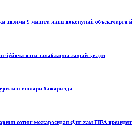
ки тизими 9 мингга яқин ноқонуний объектларга 
ш бўйича янги талабларни жорий қилди
 қурилиш ишлари бажарилди
рини сотиш можаросидан сўнг ҳам FIFA президен