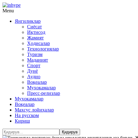
Menu
Янгиликлар
Сиёсат
Иқтисод
Жамият
Ҳодисалар
Технологиялар
Туризм
Маданият
Спорт
Дунё
Аудио
Воқеалар
Муҳокамалар
Пресс-релизлар
Муҳокамалар
Воқеалар
Махсус лойиҳалар
На русском
Кириш