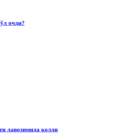
йўл очди?
ти лавозимида қолди