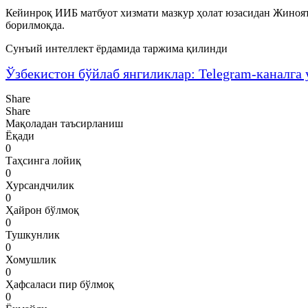
Кейинроқ ИИБ матбуот хизмати мазкур ҳолат юзасидан Жиноят
борилмоқда.
Сунъий интеллект ёрдамида таржима қилинди
Ўзбекистон бўйлаб янгиликлар: Telegram-каналга 
Share
Share
Мақоладан таъсирланиш
Ёқади
0
Таҳсинга лойиқ
0
Хурсандчилик
0
Ҳайрон бўлмоқ
0
Тушкунлик
0
Хомушлик
0
Ҳафсаласи пир бўлмоқ
0