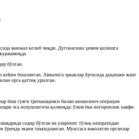
а
асида жанжал келиб чиқди. Дугонасини ҳимоя қилишга
 курашмоқда.
ир бўлган.
 кейин бошланган. Аввалига эркаклар ўртасида даҳанаки жанг
лан ерга қаттиқ урилган.
лар бош суяги трепанацияси билан шошилинч операция
озлари эса нохушлигича қолмоқда: ўлим ёки ногиронлик хавфи
ашқарида содир бўлган ва уларнинг тўлиқ назоратидан
 ўринда экани таъкидланган. Муассаса ваколатли органлар