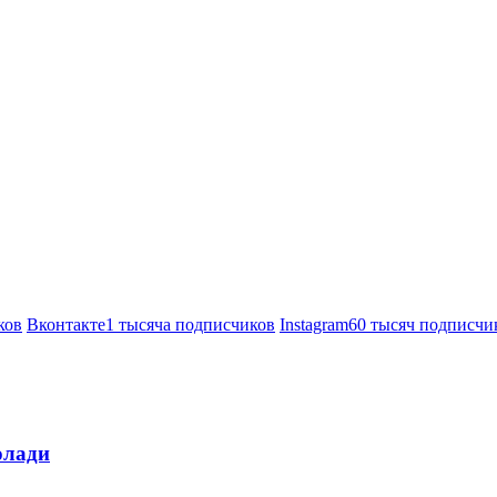
ков
Вконтакте
1 тысяча подписчиков
Instagram
60 тысяч подписчи
олади