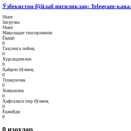
Ўзбекистон бўйлаб янгиликлар: Telegram-кана
Share
Загрузка
Share
Мақоладан таъсирланиш
Ёқади
0
Таҳсинга лойиқ
0
Хурсандчилик
0
Ҳайрон бўлмоқ
0
Тушкунлик
0
Хомушлик
0
Ҳафсаласи пир бўлмоқ
0
Ёқмайди
0
0
изоҳлар