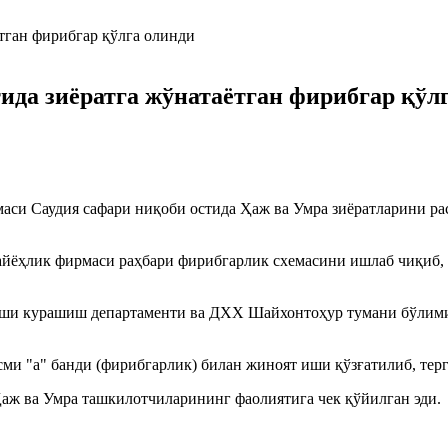
ида зиёратга жўнатаётган фирибгар қўл
аси Саудия сафари ниқоби остида Ҳаж ва Умра зиёратларини р
сайёҳлик фирмаси раҳбари фирибгарлик схемасини ишлаб чиқиб, 
ши курашиш департаменти ва ДХХ Шайхонтоҳур тумани бўлими 
ми "а" банди (фирибгарлик) билан жиноят иши қўзғатилиб, терг
аж ва Умра ташкилотчиларининг фаолиятига чек қўйилган эди.