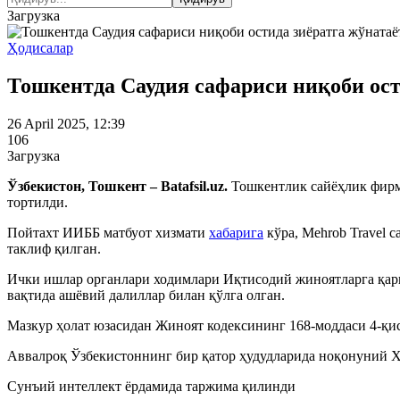
Загрузка
Ҳодисалар
Тошкентда Саудия сафариси ниқоби ост
26 April 2025, 12:39
106
Загрузка
Ўзбекистон, Тошкент – Batafsil.uz.
Тошкентлик сайёҳлик фирм
тортилди.
Пойтахт ИИББ матбуот хизмати
хабарига
кўра, Mehrob Travel 
таклиф қилган.
Ички ишлар органлари ходимлари Иқтисодий жиноятларга қар
вақтида ашёвий далиллар билан қўлга олган.
Мазкур ҳолат юзасидан Жиноят кодексининг 168-моддаси 4-қис
Аввалроқ Ўзбекистоннинг бир қатор ҳудудларида ноқонуний Ҳ
Сунъий интеллект ёрдамида таржима қилинди