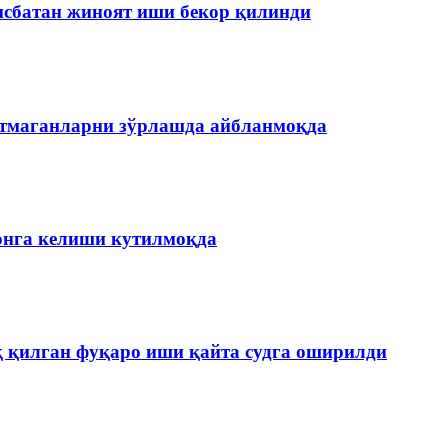
нисбатан жиноят иши бекор қилинди
етмаганларни зўрлашда айбланмоқда
онга келиши кутилмоқда
қ қилган фуқаро иши қайта судга оширилди