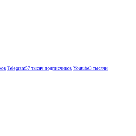
ков
Telegram
57 тысяч подписчиков
Youtube
3 тысячи