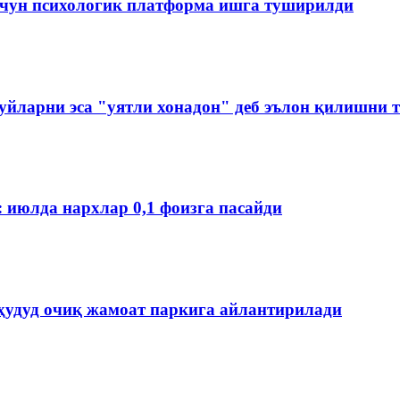
чун психологик платформа ишга туширилди
йларни эса "уятли хонадон" деб эълон қилишни 
: июлда нархлар 0,1 фоизга пасайди
ҳудуд очиқ жамоат паркига айлантирилади