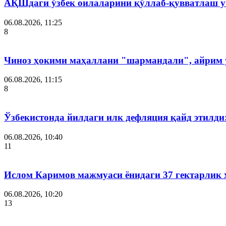
АҚШдаги ўзбек оилаларини қўллаб-қувватлаш у
06.08.2026, 11:25
8
Чиноз ҳокими маҳаллани "шармандали", айрим у
06.08.2026, 11:15
8
Ўзбекистонда йилдаги илк дефляция қайд этилди
06.08.2026, 10:40
11
Ислом Каримов мажмуаси ёнидаги 37 гектарлик 
06.08.2026, 10:20
13