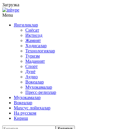
Загрузка
Menu
Янгиликлар
Сиёсат
Иқтисод
Жамият
Ҳодисалар
Технологиялар
Туризм
Маданият
Спорт
Дунё
Аудио
Воқеалар
Муҳокамалар
Пресс-релизлар
Муҳокамалар
Воқеалар
Махсус лойиҳалар
На русском
Кириш