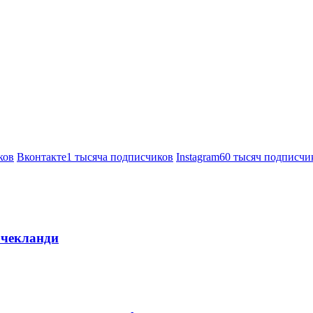
ков
Вконтакте
1 тысяча подписчиков
Instagram
60 тысяч подписчи
 чекланди