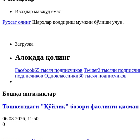
Изоҳлар мавжуд емас
Рухсат олинг
Шарҳлар қолдириш мумкин бўлиши учун.
Загрузка
Алоқада қолинг
Facebook
65 тысяч подписчиков
Twitter
2 тысячи подписчи
подписчиков
Одноклассники
30 тысяч подписчиков
Бошқа янгиликлар
Тошкентдаги "Қўйлиқ" бозори фаолияти қисман
06.08.2026, 11:50
0