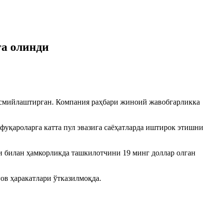
га олинди
асмийлаштирган. Компания раҳбари жиноий жавобгарликка
фуқароларга катта пул эвазига саёҳатларда иштирок этишни
билан ҳамкорликда ташкилотчини 19 минг доллар олган
ов ҳаракатлари ўтказилмоқда.