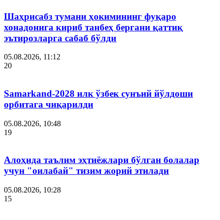
Шаҳрисабз тумани ҳокимининг фуқаро
хонадонига кириб танбеҳ бергани қаттиқ
эътирозларга сабаб бўлди
05.08.2026, 11:12
20
Samarkand-2028 илк ўзбек сунъий йўлдоши
орбитага чиқарилди
05.08.2026, 10:48
19
Алоҳида таълим эҳтиёжлари бўлган болалар
учун "оилабай" тизим жорий этилади
05.08.2026, 10:28
15