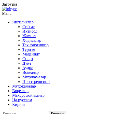
Загрузка
Menu
Янгиликлар
Сиёсат
Иқтисод
Жамият
Ҳодисалар
Технологиялар
Туризм
Маданият
Спорт
Дунё
Аудио
Воқеалар
Муҳокамалар
Пресс-релизлар
Муҳокамалар
Воқеалар
Махсус лойиҳалар
На русском
Кириш