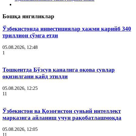
Бошқа янгиликлар
Ўзбекистонда инвестициялар ҳажми қарийб 340
триллион сўмга етди
05.08.2026, 12:48
1
Тошкентда Бўзсув каналига оқова сувлар
оқизилгани қайд этилди
05.08.2026, 12:25
11
Ўзбекистон ва Қозоғистон суньий интеллект
марказига айланиш учун рақобатлашмоқда
05.08.2026, 12:05
11