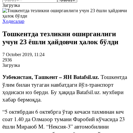
Загрузка
Ҳодисалар
Тошкентда тезликни оширганлиги
учун 23 ёшли ҳайдовчи ҳалок бўлди
7 October 2019, 11:24
2936
Загрузка
Узбекистан, Ташкент – ЯН Batafsil.uz.
Тошкентда
ўлим билан тугаган навбатдаги йўл-транспорт
ҳодисаси юз берди. Бу ҳақида Batafsil.uz. мухбири
хабар бермоқда.
“5 октябрдан 6 октябрга ўтар кечаси тахминан кеч
соат 1.40 да Олмазор тумани Фаробий кўчасида 23
ёшли Мираюб М. “Нексия-3” автомобилини