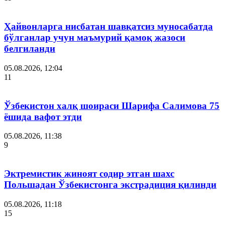
Ҳайвонларга нисбатан шавқатсиз муносабатда
бўлганлар учун маъмурий қамоқ жазоси
белгиланди
05.08.2026, 12:04
11
Ўзбекистон халқ шоираси Шарифа Салимова 75
ёшида вафот этди
05.08.2026, 11:38
9
Эктремистик жиноят содир этган шахс
Польшадан Ўзбекистонга экстрадиция қилинди
05.08.2026, 11:18
15