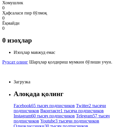
Хомушлик
0
Ҳафсаласи пир бўлмоқ
0
Ёқмайди
0
0
изоҳлар
Изоҳлар мавжуд емас
Рухсат олинг
Шарҳлар қолдириш мумкин бўлиши учун.
Загрузка
Алоқада қолинг
Facebook
65 тысяч подписчиков
Twitter
2 тысячи
подписчиков
Вконтакте
1 тысяча подписчиков
Instagram
60 тысяч подписчиков
Telegram
57 тысяч
подписчиков
Youtube
3 тысячи подписчиков
Одноклассники
30 тысяч подписчиков