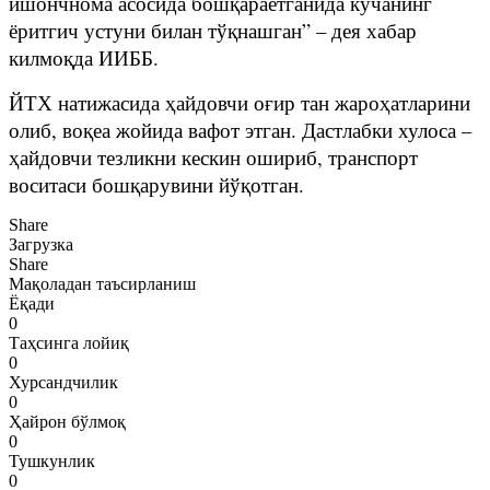
ишончнома асосида бошқараётганида кўчанинг
ёритгич устуни билан тўқнашган” – дея хабар
килмоқда ИИББ.
ЙТХ натижасида ҳайдовчи оғир тан жароҳатларини
олиб, воқеа жойида вафот этган. Дастлабки хулоса –
ҳайдовчи тезликни кескин ошириб, транспорт
воситаси бошқарувини йўқотган.
Share
Загрузка
Share
Мақоладан таъсирланиш
Ёқади
0
Таҳсинга лойиқ
0
Хурсандчилик
0
Ҳайрон бўлмоқ
0
Тушкунлик
0