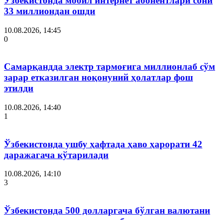
Ўзбекистонда мобил интернет абонентлари сони
33 миллиондан ошди
10.08.2026, 14:45
0
Самарқандда электр тармоғига миллионлаб сўм
зарар етказилган ноқонуний ҳолатлар фош
этилди
10.08.2026, 14:40
1
Ўзбекистонда ушбу ҳафтада ҳаво ҳарорати 42
даражагача кўтарилади
10.08.2026, 14:10
3
Ўзбекистонда 500 долларгача бўлган валютани