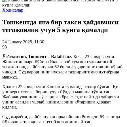
Ҳодисалар
Тошкентда яна бир такси ҳайдовчиси
тегажонлик учун 5 кунга қамалди
24 January 2025, 11:30
98
Ўзбекистон, Тошкент – Batafsil.uz.
Кеча, 23 январь куни
Жиноят ишлари бўйича Яккасарой тумани суди жинсий
тегажонликда айбланувчи 62 ёшли фуқаронинг ишини кўриб
чиққан. Суд қарорининг нусхаси таҳририятимиз ихтиёрида
мавжуд.
Ҳодиса 22 январ куни Зангиота туманида содир бўлган. Қиз
университетгача бориш учун йўлдан машина тўхтатган.
Жабрланувчининг сўзларига кўра, саёҳат пайтида ҳайдовчи
унинг оёғидан ушлаб, кийимларини кўтаришга ҳаракат
қилган.
Суд жараёнида айбланувчи орқа ойнани ёпмоқчи бўлганида
йўловчига тасодифан тегиб кетганини айтган.