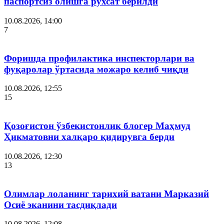
паспортсиз олишга рухсат берилди
10.08.2026, 14:00
7
Форишда профилактика инспекторлари ва
фуқаролар ўртасида можаро келиб чиқди
10.08.2026, 12:55
15
Қозоғистон ўзбекистонлик блогер Маҳмуд
Ҳикматовни халқаро қидирувга берди
10.08.2026, 12:30
13
Олимлар лоланинг тарихий ватани Марказий
Осиё эканини тасдиқлади
10.08.2026, 12:08