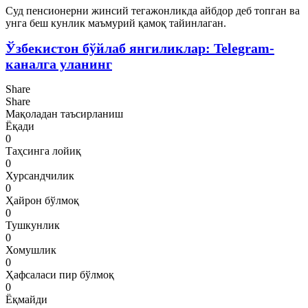
Суд пенсионерни жинсий тегажонликда айбдор деб топган ва
унга беш кунлик маъмурий қамоқ тайинлаган.
Ўзбекистон бўйлаб янгиликлар: Telegram-
каналга уланинг
Share
Share
Мақоладан таъсирланиш
Ёқади
0
Таҳсинга лойиқ
0
Хурсандчилик
0
Ҳайрон бўлмоқ
0
Тушкунлик
0
Хомушлик
0
Ҳафсаласи пир бўлмоқ
0
Ёқмайди