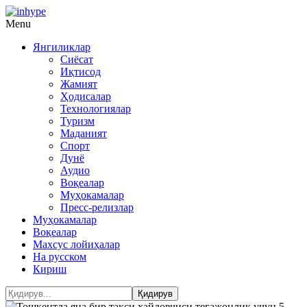
Menu
Янгиликлар
Сиёсат
Иқтисод
Жамият
Ҳодисалар
Технологиялар
Туризм
Маданият
Спорт
Дунё
Аудио
Воқеалар
Муҳокамалар
Пресс-релизлар
Муҳокамалар
Воқеалар
Махсус лойиҳалар
На русском
Кириш