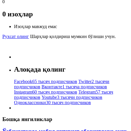
0
0
изоҳлар
Изоҳлар мавжуд емас
Рухсат олинг
Шарҳлар қолдириш мумкин бўлиши учун.
Алоқада қолинг
Facebook
65 тысяч подписчиков
Twitter
2 тысячи
подписчиков
Вконтакте
1 тысяча подписчиков
Instagram
60 тысяч подписчиков
Telegram
57 тысяч
подписчиков
Youtube
3 тысячи подписчиков
Одноклассники
30 тысяч подписчиков
Бошқа янгиликлар