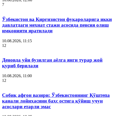
7
Ўзбекистон ва Қирғизистон фуқароларига икки
давлатдаги меҳнат стажи асосида пенсия олиш
имконияти яратилади
10.08.2026, 11:15
12
Деновда уйи бузилган аёлга янги турар жой
қуриб берилади
10.08.2026, 11:00
12
Собиқ афғон вазири: Ўзбекистоннинг Қўштепа
канали лойиҳасини баҳс остига қўйиш учун
асослари етарли эмас