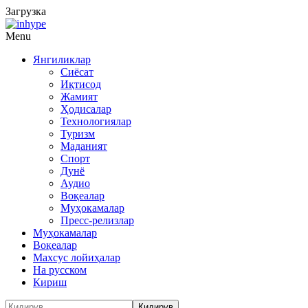
Загрузка
Menu
Янгиликлар
Сиёсат
Иқтисод
Жамият
Ҳодисалар
Технологиялар
Туризм
Маданият
Спорт
Дунё
Аудио
Воқеалар
Муҳокамалар
Пресс-релизлар
Муҳокамалар
Воқеалар
Махсус лойиҳалар
На русском
Кириш