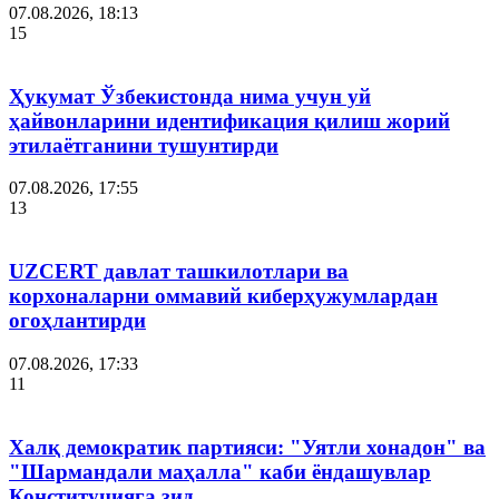
07.08.2026, 18:13
15
Ҳукумат Ўзбекистонда нима учун уй
ҳайвонларини идентификация қилиш жорий
этилаётганини тушунтирди
07.08.2026, 17:55
13
UZCERT давлат ташкилотлари ва
корхоналарни оммавий киберҳужумлардан
огоҳлантирди
07.08.2026, 17:33
11
Халқ демократик партияси: "Уятли хонадон" ва
"Шармандали маҳалла" каби ёндашувлар
Конституцияга зид