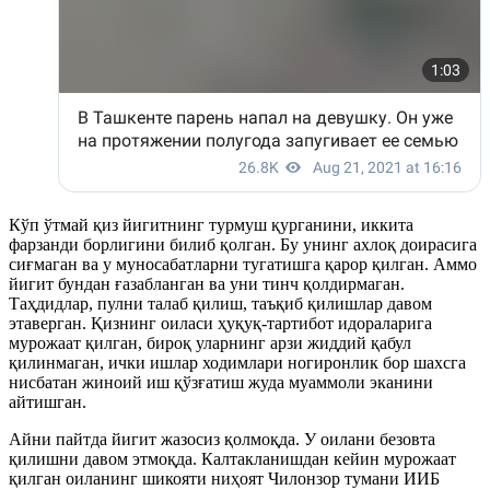
Кўп ўтмай қиз йигитнинг турмуш қурганини, иккита
фарзанди борлигини билиб қолган. Бу унинг ахлоқ доирасига
сиғмаган ва у муносабатларни тугатишга қарор қилган. Аммо
йигит бундан ғазабланган ва уни тинч қолдирмаган.
Таҳдидлар, пулни талаб қилиш, таъқиб қилишлар давом
этаверган. Қизнинг оиласи ҳуқуқ-тартибот идораларига
мурожаат қилган, бироқ уларнинг арзи жиддий қабул
қилинмаган, ички ишлар ходимлари ногиронлик бор шахсга
нисбатан жиноий иш қўзғатиш жуда муаммоли эканини
айтишган.
Айни пайтда йигит жазосиз қолмоқда. У оилани безовта
қилишни давом этмоқда. Калтакланишдан кейин мурожаат
қилган оиланинг шикояти ниҳоят Чилонзор тумани ИИБ