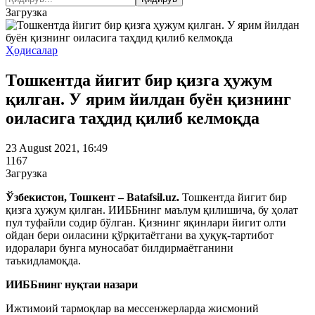
Загрузка
Ҳодисалар
Тошкентда йигит бир қизга ҳужум
қилган. У ярим йилдан буён қизнинг
оиласига таҳдид қилиб келмоқда
23 August 2021, 16:49
1167
Загрузка
Ўзбекистон, Тошкент – Batafsil.uz.
Тошкентда йигит бир
қизга ҳужум қилган. ИИББнинг маълум қилишича, бу ҳолат
пул туфайли содир бўлган. Қизнинг яқинлари йигит олти
ойдан бери оиласини қўрқитаётгани ва ҳуқуқ-тартибот
идоралари бунга муносабат билдирмаётганини
таъкидламоқда.
ИИББнинг нуқтаи назари
Ижтимоий тармоқлар ва мессенжерларда жисмоний