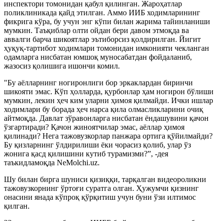
инспектори томонидан қабул қилинган. Жароҳатлар
поликлиникада қайд этилган. Аммо ИИБ ходимларининг
фикрига кўра, бу учун энг кўпи билан жарима тайинланиши
мумкин. Таъқиблар олти ойдан бери давом этмоқда ва
аввалги барча шикоятлар эътиборсиз қолдирилган. Йигит
ҳуқуқ-тартибот ходимлари томонидан имконияти чекланган
одамларга нисбатан юмшоқ муносабатдан фойдаланиб,
жазосиз қолишига ишончи комил.
"Бу аёлларнинг ногиронлиги бор эркаклардан биринчи
шикояти эмас. Кўп ҳолларда, қурбонлар ҳам ногирон бўлиши
мумкин, лекин ҳеч ким уларни ҳимоя қилмайди. Ички ишлар
ходимлари бу борада ҳеч нарса қила олмасликларини очиқ
айтмоқда. Давлат зўравонларга нисбатан ёндашувини қачон
ўзгартиради? Қачон жиноятчилар эмас, аёллар ҳимоя
қилинади? Нега тажовузкорлар панжара ортига қўйилмайди?
Бу қизларнинг ўлдирилиши ёки чорасиз қолиб, улар ўз
жонига қасд қилишини кутиб турамизми?”, -дея
таъкидламоқда NeMolchi.uz.
Шу билан бирга шуниси қизиққи, тарқалган видеороликни
тажовузкорнинг ўртоғи суратга олган. Ҳужумчи қизнинг
онасини янада кўпроқ қўрқитиш учун буни ўзи илтимос
қилган.