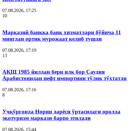
07.08.2026, 17:25
10
Марказий банкка банк хизматлари бўйича 11
мингдан ортиқ мурожаат келиб тушди
07.08.2026, 17:19
13
АҚШ 1985 йилдан бери илк бор Саудия
Арабистонидан нефт импортини тўлиқ тўхтатди
07.08.2026, 17:16
8
Учқўрғонда Норин дарёси ўртасидаги оролда
экотуризм маркази барпо этилади
07.08.2026, 15:44