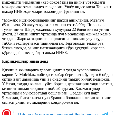
имконияти чекланган (кар-соқов) қиз ва йигит ўртасидаги
можаро акс этган видео тарқалган. Ушбу видеолавҳа Тошкент
шаҳар ИИБ ходимлари томонидан ўрганилган.
"Можаро иштирокчиларининг шахси аниқланди. Маълум
бўлишича, 20 август куни тахминан соат 8.00да Чилонзор
туманининг Шарқ маҳалласи ҳудудида 22 ёшли қиз ва унинг
дўсти, 27 ёшли йигит ўртасида пул масаласида жанжал келиб
чиққан. Жароҳатларнинг оғирлигини аниқлаш учун суд-
тиббий экспертизаси тайинланган. Терговолди текширув
ўтказилмоқда, унинг натижаларига кўра ҳуқуқий чоралар
кўрилади", - дея қайд этмоқда ИИББ.
Қариндошлар нима дейд
Қизнинг яқинларига ҳавола қилган ҳолда зўравонликка
қарши NeMolchi.uz лойиҳаси хабар беришича, бу одам 6 ойдан
ортиқ вақт давомида уни ва онасини таъқиб қилиб келмоқда.
У ёзган, таҳдид қилган, уйга борган, деразаларни тақиллатган,
қизнинг ишдан чиқишни пойлаб турган. Ҳаммаси улар
ўртасидаги муносабатдан бошланган. Орадан кўп вақт
ўтмасдан, йигит катта пул сўрашни бошлаган, лекин қизнинг
оиласи унинг истакларини қондиролмаган.