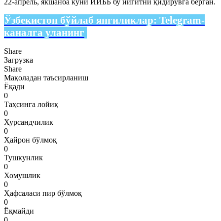
22-апрель, якшанба куни ИИББ бу йигитни қидирувга берган.
Ўзбекистон бўйлаб янгиликлар:
Telegram-
каналга уланинг
Share
Загрузка
Share
Мақоладан таъсирланиш
Ёқади
0
Таҳсинга лойиқ
0
Хурсандчилик
0
Ҳайрон бўлмоқ
0
Тушкунлик
0
Хомушлик
0
Ҳафсаласи пир бўлмоқ
0
Ёқмайди
0