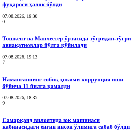
фуқароси ҳалок бўлди
07.08.2026, 19:30
0
Тошкент ва Манчестер ўртасида тўғридан-тўғри
авиақатновлар йўлга қўйилади
07.08.2026, 19:13
7
Наманганнинг собиқ ҳокими коррупция иши
бўйича 11 йилга қамалди
07.08.2026, 18:35
9
Самарқанд вилоятида юк машинаси
кабинасидаги ёнғин инсон ўлимига сабаб бўлди