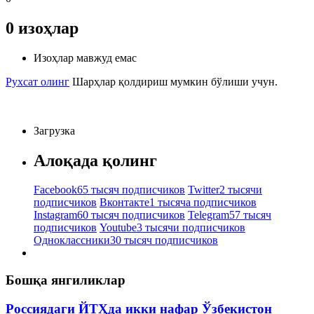
0
изоҳлар
Изоҳлар мавжуд емас
Рухсат олинг
Шарҳлар қолдириш мумкин бўлиши учун.
Загрузка
Алоқада қолинг
Facebook
65 тысяч подписчиков
Twitter
2 тысячи
подписчиков
Вконтакте
1 тысяча подписчиков
Instagram
60 тысяч подписчиков
Telegram
57 тысяч
подписчиков
Youtube
3 тысячи подписчиков
Одноклассники
30 тысяч подписчиков
Бошқа янгиликлар
Россиядаги ЙТҲда икки нафар Ўзбекистон