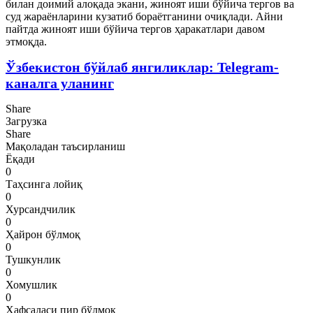
билан доимий алоқада экани, жиноят иши бўйича тергов ва
суд жараёнларини кузатиб бораётганини очиқлади. Айни
пайтда жиноят иши бўйича тергов ҳаракатлари давом
этмоқда.
Ўзбекистон бўйлаб янгиликлар: Telegram-
каналга уланинг
Share
Загрузка
Share
Мақоладан таъсирланиш
Ёқади
0
Таҳсинга лойиқ
0
Хурсандчилик
0
Ҳайрон бўлмоқ
0
Тушкунлик
0
Хомушлик
0
Ҳафсаласи пир бўлмоқ