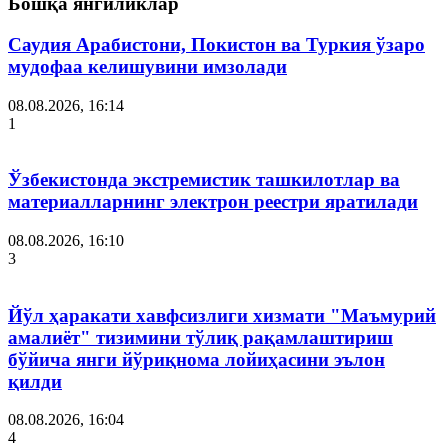
Бошқа янгиликлар
Саудия Арабистони, Покистон ва Туркия ўзаро
мудофаа келишувини имзолади
08.08.2026, 16:14
1
Ўзбекистонда экстремистик ташкилотлар ва
материалларнинг электрон реестри яратилади
08.08.2026, 16:10
3
Йўл ҳаракати хавфсизлиги хизмати "Маъмурий
амалиёт" тизимини тўлиқ рақамлаштириш
бўйича янги йўриқнома лойиҳасини эълон
қилди
08.08.2026, 16:04
4