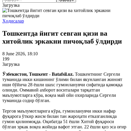
Загрузка
Ҳодисалар
Тошкентда йигит севган қизи ва
хитойлик эркакни пичоқлаб ўлдирди
8 June 2026, 18:10
199
Загрузка
Ўзбекистон, Тошкент - Batafsil.uz.
Тошкентнинг Сергели
туманида икки кишининг ўлими билан якунланган жиноят
иши бўйича 28 ёшли шахс гумонланувчи сифатида қамоққа
олинди. Оммавий ахборот воситалари тарқатган
маълумотларга кўра, воқеа май ойи охирларида Сергели
туманида содир бўлган.
Тергов маълумотларига кўра, гумонланувчи икки нафар
фуқарога ўткир жисм билан тан жароҳати етказганликда
гумон қилинмоқда. Оқибатда 51 ёшли Хитой фуқароси
бўлган эркак воқеа жойида вафот этган. 22 ёшли қиз эса оғир