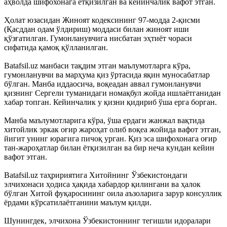
аҳволда шифохонага ётқизилган ва кейинчалик вафот этган.
Ҳолат юзасидан Жиноят кодексининг 97-модда 2-қисми
(Қасддан одам ўлдириш) моддаси билан жиноят иши
қўзғатилган. Гумонланувчига нисбатан эҳтиёт чораси
сифатида қамоқ қўлланилган.
Batafsil.uz манбаси тақдим этган маълумотларга кўра,
гумонланувчи ва марҳума қиз ўртасида яқин муносабатлар
бўлган. Манба иддаосича, воқеадан аввал гумонланувчи
қизнинг Сергели туманидаги номақбул жойда ишлаётганидан
хабар топган. Кейинчалик у қизни қидириб ўша ерга борган.
Манба маълумотларига кўра, ўша ердаги жанжал вақтида
хитойлик эркак оғир жароҳат олиб воқеа жойида вафот этган,
йигит унинг юрагига пичоқ урган. Қиз эса шифохонага оғир
тан-жароҳатлар билан ётқизилган ва бир неча кундан кейин
вафот этган.
Batafsil.uz таҳририятига Хитойнинг Ўзбекистондаги
элчихонаси ҳодиса ҳақида хабардор қилингани ва ҳалок
бўлган Хитой фуқаросининг оила аъзоларига зарур консуллик
ёрдами кўрсатилаётганини маълум қилди.
Шунингдек, элчихона Ўзбекистоннинг тегишли идоралари