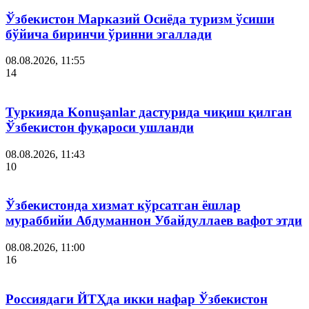
Ўзбекистон Марказий Осиёда туризм ўсиши
бўйича биринчи ўринни эгаллади
08.08.2026, 11:55
14
Туркияда Konuşanlar дастурида чиқиш қилган
Ўзбекистон фуқароси ушланди
08.08.2026, 11:43
10
Ўзбекистонда хизмат кўрсатган ёшлар
мураббийи Абдуманнон Убайдуллаев вафот этди
08.08.2026, 11:00
16
Россиядаги ЙТҲда икки нафар Ўзбекистон