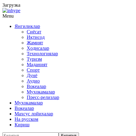
Загрузка
Menu
Янгиликлар
Сиёсат
Иқтисод
Жамият
Ҳодисалар
Технологиялар
Туризм
Маданият
Спорт
Дунё
Аудио
Воқеалар
Муҳокамалар
Пресс-релизлар
Муҳокамалар
Воқеалар
Махсус лойиҳалар
На русском
Кириш