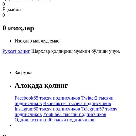
0
Ёқмайди
0
0
изоҳлар
Изоҳлар мавжуд емас
Рухсат олинг
Шарҳлар қолдириш мумкин бўлиши учун.
Загрузка
Алоқада қолинг
Facebook
65 тысяч подписчиков
Twitter
2 тысячи
подписчиков
Вконтакте
1 тысяча подписчиков
Instagram
60 тысяч подписчиков
Telegram
57 тысяч
подписчиков
Youtube
3 тысячи подписчиков
Одноклассники
30 тысяч подписчиков