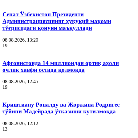
Сенат Ўзбекистон Президенти
Администрациясининг ҳуқуқий мақоми
тўғрисидаги қонунн маъқуллади
08.08.2026, 13:20
19
Афғонистонда 14 миллиондан ортиқ аҳоли
очлик хавфи остида қолмоқда
08.08.2026, 12:45
19
Криштиану Роналду ва Жоржина Родригес
тўйини Мадейрада ўтказиши кутилмоқда
08.08.2026, 12:12
13