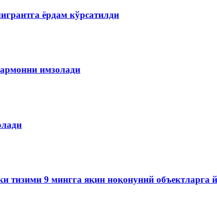
мигрантга ёрдам кўрсатилди
армонни имзолади
олади
ки тизими 9 мингга яқин ноқонуний объектларга 