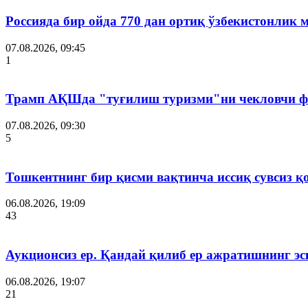
Россияда бир ойда 770 дан ортиқ ўзбекистонлик 
07.08.2026, 09:45
1
Трамп АҚШда "туғилиш туризми"ни чекловчи ф
07.08.2026, 09:30
5
Тошкентнинг бир қисми вақтинча иссиқ сувсиз қ
06.08.2026, 19:09
43
Аукционсиз ер. Қандай қилиб ер ажратишнинг эс
06.08.2026, 19:07
21