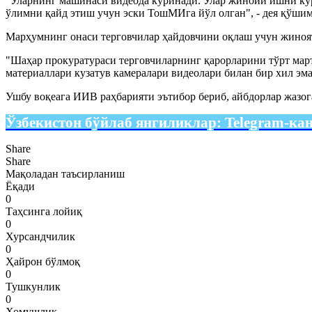
"Уларнинг машинаси видеода кўринади. Улар жиноий ишни кўр
ўлимни қайд этиш учун эски ТошМИга йўл олган", - дея қўшим
Марҳумнинг онаси терговчилар ҳайдовчини оқлаш учун жиноят
"Шаҳар прокуратураси терговчиларнинг қарорларини тўрт март
материаллари кузатув камералари видеолари билан бир хил эма
Ушбу воқеага ИИВ раҳбарияти эътибор бериб, айбдорлар жазо
Ўзбекистон бўйлаб янгиликлар:
Telegram-ка
Share
Share
Мақоладан таъсирланиш
Ёқади
0
Таҳсинга лойиқ
0
Хурсандчилик
0
Ҳайрон бўлмоқ
0
Тушкунлик
0
Хомушлик