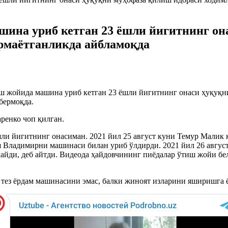
шина уриб кетган 23 ёшли йигитнинг он
ўрмаётганликда айбламоқда
ш жойида машина уриб кетган 23 ёшли йигитнинг онаси ҳуқуқн
р бермоқда.
ренко чоп қилган.
ёшли йигитнинг онасиман. 2021 йил 25 август куни Темур Мали
ш Владимирни машинаси билан уриб ўлдирди. 2021 йил 26 авгу
лмайди, деб айтди. Видеода ҳайдовчининг пиёдалар ўтиш жойи б
и тез ёрдам машинасини эмас, балки жиноят изларини яширишга