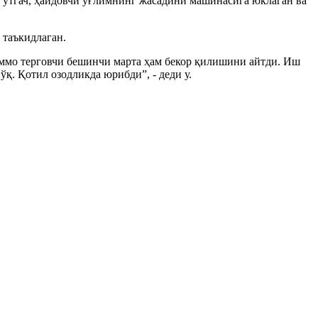
 ўтгач, ҳайдовчи ўғлимнинг жасадини машинасига юклаган ва
 таъкидлаган.
 аммо терговчи бешинчи марта ҳам бекор қилишини айтди. Иш
қ. Қотил озодликда юрибди”, - деди у.