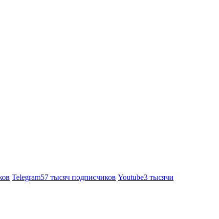
ков
Telegram
57 тысяч подписчиков
Youtube
3 тысячи