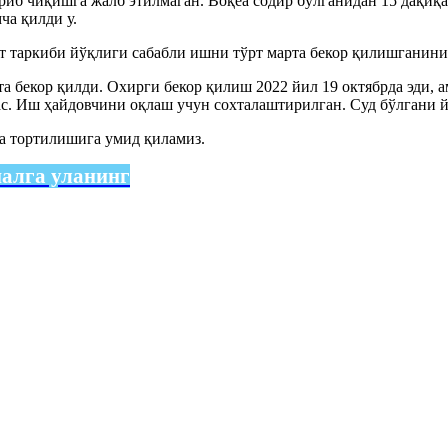
иб чиқишга жалб этилмаган. Воқеа содир бўлганидан 15 дақиқа
ча қилди у.
 таркиби йўқлиги сабабли ишни тўрт марта бекор қилишганини
а бекор қилди. Охирги бекор қилиш 2022 йил 19 октябрда эди,
с. Иш ҳайдовчини оқлаш учун сохталаштирилган. Суд бўлгани йў
га тортилишига умид қиламиз.
налга уланинг