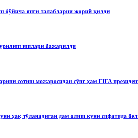
ш бўйича янги талабларни жорий қилди
 қурилиш ишлари бажарилди
рини сотиш можаросидан сўнг ҳам FIFA президен
куни ҳақ тўланадиган дам олиш куни сифатида бе