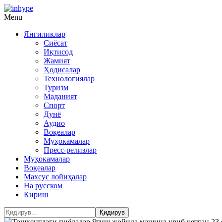
Menu
Янгиликлар
Сиёсат
Иқтисод
Жамият
Ҳодисалар
Технологиялар
Туризм
Маданият
Спорт
Дунё
Аудио
Воқеалар
Муҳокамалар
Пресс-релизлар
Муҳокамалар
Воқеалар
Махсус лойиҳалар
На русском
Кириш