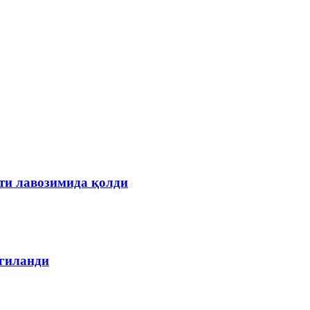
ти лавозимида қолди
лгиланди