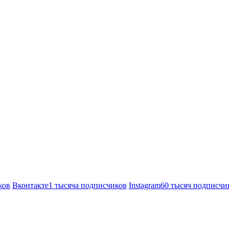
ков
Вконтакте
1 тысяча подписчиков
Instagram
60 тысяч подписчи