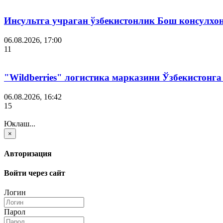
Инсультга учраган ўзбекистонлик Бош консулхо
06.08.2026, 17:00
11
"Wildberries" логистика марказини Ўзбекистонг
06.08.2026, 16:42
15
Юклаш...
×
Авторизация
Войти через сайт
Логин
Парол