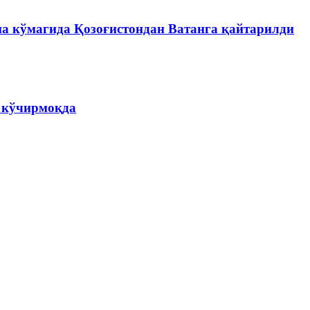
на кўмагида Қозоғистондан Ватанга қайтарилди
а кўчирмоқда