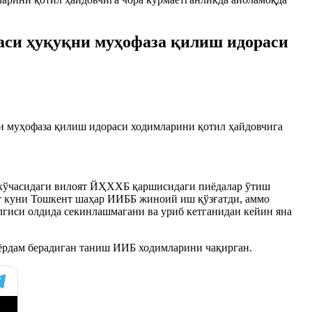
аси ҳуқуқни муҳофаза қилиш идораси
и муҳофаза қилиш идораси ходимларини қотил ҳайдовчига
к кўчасидаги вилоят ЙҲХХБ қаршисидаги пиёдалар ўтиш
ст куни Тошкент шаҳар ИИББ жиноий иш қўзғатди, аммо
елгиси олдида секинлашмагани ва уриб кетганидан кейин яна
 ёрдам берадиган таниш ИИБ ходимларини чақирган.