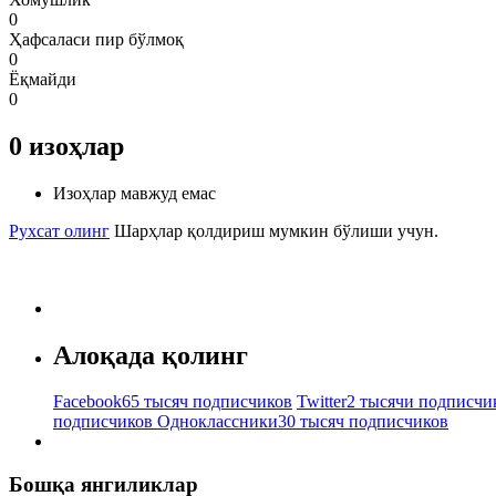
0
Ҳафсаласи пир бўлмоқ
0
Ёқмайди
0
0
изоҳлар
Изоҳлар мавжуд емас
Рухсат олинг
Шарҳлар қолдириш мумкин бўлиши учун.
Алоқада қолинг
Facebook
65 тысяч подписчиков
Twitter
2 тысячи подписчи
подписчиков
Одноклассники
30 тысяч подписчиков
Бошқа янгиликлар