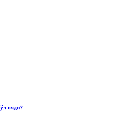
йўл очди?