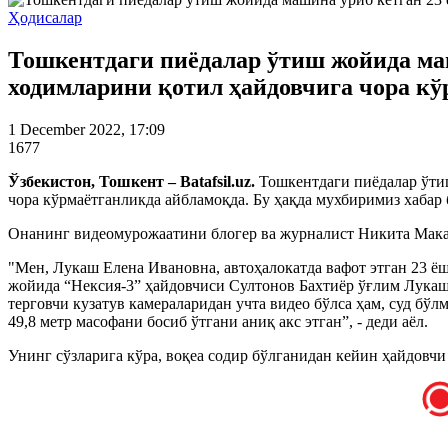
Ҳодисалар
Тошкентдаги пиёдалар ўтиш жойида ма
ходимларини қотил ҳайдовчига чора к
1 December 2022, 17:09
1677
Ўзбекистон, Тошкент – Batafsil.uz.
Тошкентдаги пиёдалар ўти
чора кўрмаётганликда айбламоқда. Бу ҳақда мухбиримиз хаба
Онанинг видеомурожаатини блогер ва журналист Никита Мака
"Мен, Лукаш Елена Ивановна, автоҳалокатда вафот этган 23 
жойида “Нексия-3” ҳайдовчиси Султонов Бахтиёр ўғлим Лука
терговчи кузатув камераларидан учта видео бўлса ҳам, суд бў
49,8 метр масофани босиб ўтгани аниқ акс этган”, - деди аёл.
Унинг сўзларига кўра, воқеа содир бўлганидан кейин ҳайдовч