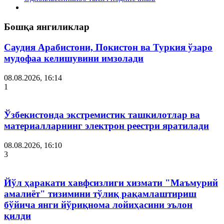
Бошқа янгиликлар
Саудия Арабистони, Покистон ва Туркия ўзаро
мудофаа келишувини имзолади
08.08.2026, 16:14
1
Ўзбекистонда экстремистик ташкилотлар ва
материалларнинг электрон реестри яратилади
08.08.2026, 16:10
3
Йўл ҳаракати хавфсизлиги хизмати "Маъмурий
амалиёт" тизимини тўлиқ рақамлаштириш
бўйича янги йўриқнома лойиҳасини эълон
қилди