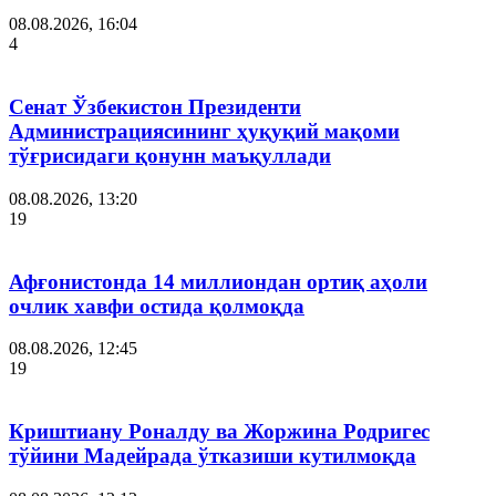
08.08.2026, 16:04
4
Сенат Ўзбекистон Президенти
Администрациясининг ҳуқуқий мақоми
тўғрисидаги қонунн маъқуллади
08.08.2026, 13:20
19
Афғонистонда 14 миллиондан ортиқ аҳоли
очлик хавфи остида қолмоқда
08.08.2026, 12:45
19
Криштиану Роналду ва Жоржина Родригес
тўйини Мадейрада ўтказиши кутилмоқда