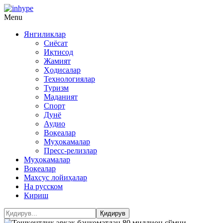
Menu
Янгиликлар
Сиёсат
Иқтисод
Жамият
Ҳодисалар
Технологиялар
Туризм
Маданият
Спорт
Дунё
Аудио
Воқеалар
Муҳокамалар
Пресс-релизлар
Муҳокамалар
Воқеалар
Махсус лойиҳалар
На русском
Кириш