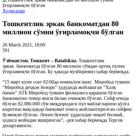
Ҳодисалар
Тошкентлик эркак банкоматдан 80
миллион сўмни ўғирламоқчи бўлган
26 March 2021, 18:09
591
Ўзбекистон, Тошкент – Batafsil.uz.
Тошкентлик
эркак банкоматда бўлган 80 миллион сўмдан ортиқ пулни
ўғирламоқчи бўлган. Бу ҳақида мухбиримиз хабар бермоқда.
“15 март куни соат 02:00да номаълум шахс Миробод тумани
“Миробод деҳқон бозори” ҳудудида жойлашган “Халқ
банки” АТБ Миробод тумани филиалига қарашли бўлган
банкоматни темир жисм билан очмоқчи бўлган. Сейф ичида
бўлган 82.080.000 сўм миқдоридаги пул маблағларини қўлга
киритиш мақсадида банкомат ичига жойлаштирилган сейфни
бузмоқчи бўлган. Лекин бунинг уддасидан чиқиб билмай,
ҳодиса жойидан яширинган”, -дея хабар бермоқда Тергов
департаменти.
Олиб борилган тезкор қидирув тадбирлари натижасида ушбу