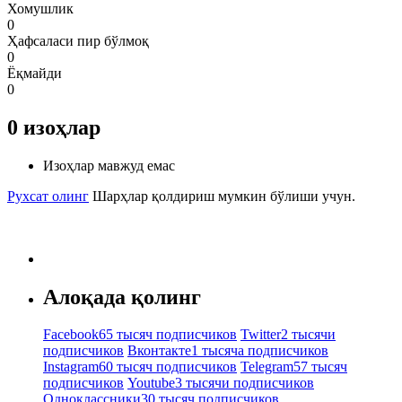
Хомушлик
0
Ҳафсаласи пир бўлмоқ
0
Ёқмайди
0
0
изоҳлар
Изоҳлар мавжуд емас
Рухсат олинг
Шарҳлар қолдириш мумкин бўлиши учун.
Алоқада қолинг
Facebook
65 тысяч подписчиков
Twitter
2 тысячи
подписчиков
Вконтакте
1 тысяча подписчиков
Instagram
60 тысяч подписчиков
Telegram
57 тысяч
подписчиков
Youtube
3 тысячи подписчиков
Одноклассники
30 тысяч подписчиков