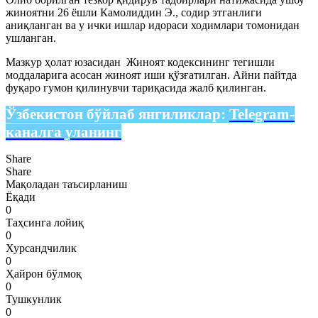
жиноятни 26 ёшли Камолиддин Э., содир этганлиги
аниқланган ва у ички ишлар идораси ходимлари томонидан
ушланган.
Мазкур ҳолат юзасидан Жиноят кодексининг тегишли
моддаларига асосан жиноят иши қўзғатилган. Айни пайтда
фуқаро гумон қилинувчи тариқасида жалб қилинган.
Ўзбекистон бўйлаб янгиликлар:
Telegram-
каналга уланинг
Share
Share
Мақоладан таъсирланиш
Ёқади
0
Таҳсинга лойиқ
0
Хурсандчилик
0
Ҳайрон бўлмоқ
0
Тушкунлик
0