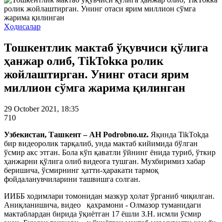
Ҳодисалар
Тошкентлик мактаб ўқувчиси қўлига
ҳанжар олиб, TikTokка ролик
жойлаштирган. Унинг отаси ярим
миллион сўмга жарима қилинган
29 October 2021, 18:35
710
Узбекистан, Ташкент – АН Podrobno.uz.
Яқинда TikTokда
бир видеоролик тарқалиб, унда мактаб кийимида бўлган
ўсмир акс этган. Бола кўп қаватли ўйнинг ёнида туриб, ўткир
ҳанжарни қўлига олиб видеога тушган. Мухбиримиз хабар
беришича, ўсмирнинг ҳатти-ҳаракати тармоқ
фойдаланувчиларини ташвишга солган.
ИИББ ходимлари томонидан мазкур ҳолат ўрганиб чиқилган.
Аниқланишича, видео қахрамони - Олмазор туманидаги
мактаблардан бирида ўқиётган 17 ёшли З.Н. исмли ўсмир