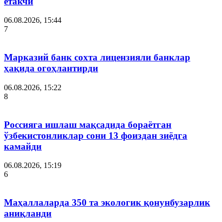
етакчи
06.08.2026, 15:44
7
Марказий банк сохта лицензияли банклар
ҳақида огоҳлантирди
06.08.2026, 15:22
8
Россияга ишлаш мақсадида бораётган
ўзбекистонликлар сони 13 фоиздан зиёдга
камайди
06.08.2026, 15:19
6
Маҳаллаларда 350 та экологик қонунбузарлик
аниқланди