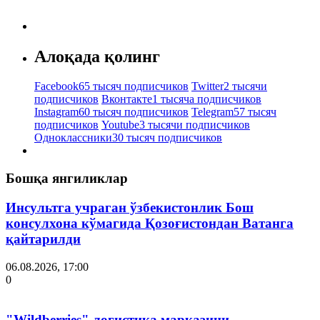
Алоқада қолинг
Facebook
65 тысяч подписчиков
Twitter
2 тысячи
подписчиков
Вконтакте
1 тысяча подписчиков
Instagram
60 тысяч подписчиков
Telegram
57 тысяч
подписчиков
Youtube
3 тысячи подписчиков
Одноклассники
30 тысяч подписчиков
Бошқа янгиликлар
Инсультга учраган ўзбекистонлик Бош
консулхона кўмагида Қозоғистондан Ватанга
қайтарилди
06.08.2026, 17:00
0
"Wildberries" логистика марказини