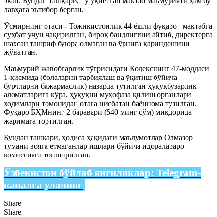
экан. Бундан ташқари, у ўқиётган мактаб маъмурияти ҳам бу
лавҳага эътибор берган.
Ўсмирнинг отаси - Тожикистонлик 44 ёшли фуқаро мактабга
суҳбат учун чақирилган, бироқ бандлигини айтиб, директорга
шахсан ташриф буюра олмаган ва ўрнига қариндошини
жўнатган.
Маъмурий жавобгарлик тўғрисидаги Кодекснинг 47-моддаси
1-қисмида (болаларни тарбиялаш ва ўқитиш бўйича
бурчларни бажармаслик) назарда тутилган ҳуқуқбузарлик
аломатларига кўра, ҳуқуқни муҳофаза қилиш органлари
ходимлари томонидан отага нисбатан баённома тузилган.
Фуқаро БҲМнинг 2 баравари (540 минг сўм) миқдорида
жаримага тортилган.
Бундан ташқари, ҳодиса ҳақидаги маълумотлар Олмазор
тумани вояга етмаганлар ишлари бўйича идоралараро
комиссияга топширилган.
Ўзбекистон бўйлаб янгиликлар:
Telegram-
каналга уланинг
Share
Share