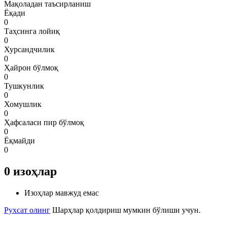
Мақоладан таъсирланиш
Ёқади
0
Таҳсинга лойиқ
0
Хурсандчилик
0
Ҳайрон бўлмоқ
0
Тушкунлик
0
Хомушлик
0
Ҳафсаласи пир бўлмоқ
0
Ёқмайди
0
0
изоҳлар
Изоҳлар мавжуд емас
Рухсат олинг
Шарҳлар қолдириш мумкин бўлиши учун.