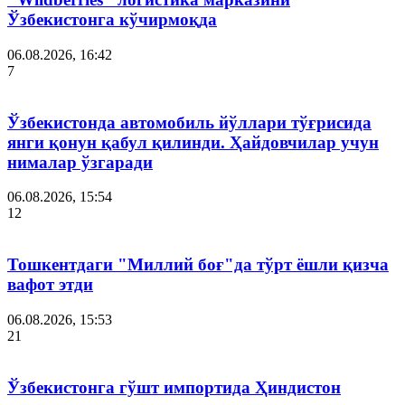
Ўзбекистонга кўчирмоқда
06.08.2026, 16:42
7
Ўзбекистонда автомобиль йўллари тўғрисида
янги қонун қабул қилинди. Ҳайдовчилар учун
нималар ўзгаради
06.08.2026, 15:54
12
Тошкентдаги "Миллий боғ"да тўрт ёшли қизча
вафот этди
06.08.2026, 15:53
21
Ўзбекистонга гўшт импортида Ҳиндистон