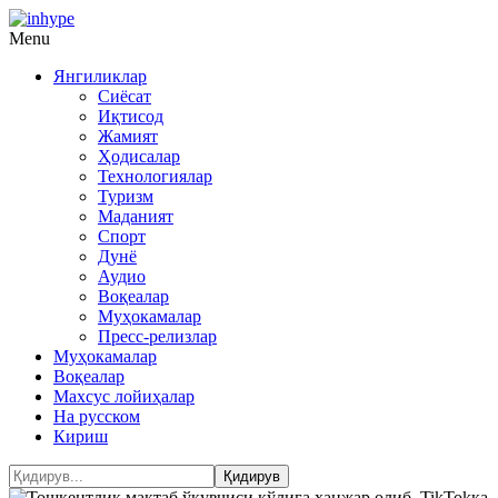
Menu
Янгиликлар
Сиёсат
Иқтисод
Жамият
Ҳодисалар
Технологиялар
Туризм
Маданият
Спорт
Дунё
Аудио
Воқеалар
Муҳокамалар
Пресс-релизлар
Муҳокамалар
Воқеалар
Махсус лойиҳалар
На русском
Кириш