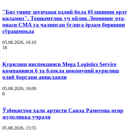
"Биз унинг шунчаки оддий бола бўлишини орзу
қиламиз". Тошкентлик уч ойлик Леоннинг ота-
онаси СМА га чалинган ўғлига ёрдам беришни
сўрашмоқда
05.08.2026, 16:10
18
Қурилиш инспекцияси Мega Logistics Service
компанияси 6 та блокда ноқонуний қурилиш
олиб боргани аниқланди
05.08.2026, 16:00
8
Ўзбекистон халқ артисти Саида Раметова оғир
жудоликка учради
05.08.2026, 15:55