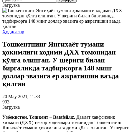
Загрузка
Ҳодисалар
Тошкентнинг Янгиҳаёт тумани
ҳокимлиги ходими ДХХ томонидан
қўлга олинган. У шериги билан
биргаликда тадбиркорга 148 минг
доллар эвазига ер ажратишни ваъда
қилган
20 May 2021, 11:33
993
Загрузка
Ўзбекистон, Тошкент – Batafsil.uz.
Давлат хавфсизлик
хизмати (ДХХ) тезкор ходимлари томонидан Тошкентнинг
Янгиҳаёт тумани ҳокимлиги ходими қўлга олинган. У шериги