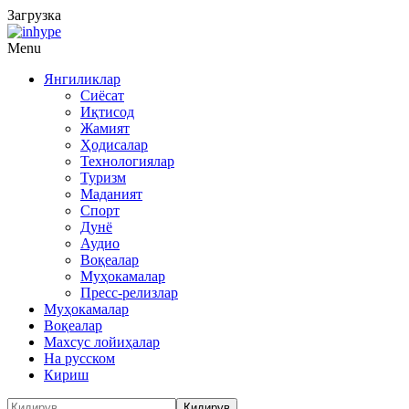
Загрузка
Menu
Янгиликлар
Сиёсат
Иқтисод
Жамият
Ҳодисалар
Технологиялар
Туризм
Маданият
Спорт
Дунё
Аудио
Воқеалар
Муҳокамалар
Пресс-релизлар
Муҳокамалар
Воқеалар
Махсус лойиҳалар
На русском
Кириш