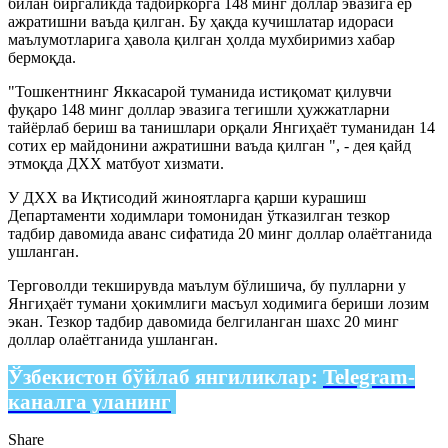
билан биргаликда тадбиркорга 148 минг доллар эвазига ер
ажратишни ваъда қилган. Бу ҳақда кучишлатар идораси
маълумотларига ҳавола қилган ҳолда мухбиримиз хабар
бермоқда.
"Тошкентнинг Яккасарой туманида истиқомат қилувчи
фуқаро 148 минг доллар эвазига тегишли ҳужжатларни
тайёрлаб бериш ва танишлари орқали Янгиҳаёт туманидан 14
сотих ер майдонини ажратишни ваъда қилган ", - дея қайд
этмоқда ДХХ матбуот хизмати.
У ДХХ ва Иқтисодий жиноятларга қарши курашиш
Департаменти ходимлари томонидан ўтказилган тезкор
тадбир давомида аванс сифатида 20 минг доллар олаётганида
ушланган.
Терговолди текширувда маълум бўлишича, бу пулларни у
Янгиҳаёт тумани ҳокимлиги масъул ходимига бериши лозим
экан. Тезкор тадбир давомида белгиланган шахс 20 минг
доллар олаётганида ушланган.
Ўзбекистон бўйлаб янгиликлар:
Telegram-
каналга уланинг
Share