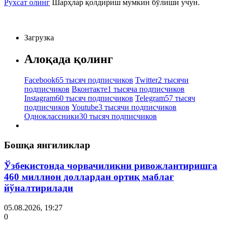
Рухсат олинг
Шарҳлар қолдириш мумкин бўлиши учун.
Загрузка
Алоқада қолинг
Facebook
65 тысяч подписчиков
Twitter
2 тысячи
подписчиков
Вконтакте
1 тысяча подписчиков
Instagram
60 тысяч подписчиков
Telegram
57 тысяч
подписчиков
Youtube
3 тысячи подписчиков
Одноклассники
30 тысяч подписчиков
Бошқа янгиликлар
Ўзбекистонда чорвачиликни ривожлантиришга
460 миллион доллардан ортиқ маблағ
йўналтирилади
05.08.2026, 19:27
0