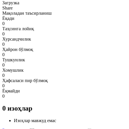
Загрузка
Share
Мақоладан таъсирланиш
Ёқади
0
Таҳсинга лойиқ
0
Хурсандчилик
0
Ҳайрон бўлмоқ
0
Тушкунлик
0
Хомушлик
0
Ҳафсаласи пир бўлмоқ
0
Ёқмайди
0
0
изоҳлар
Изоҳлар мавжуд емас