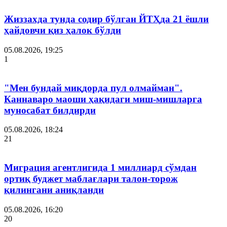
Жиззахда тунда содир бўлган ЙТҲда 21 ёшли
ҳайдовчи қиз ҳалок бўлди
05.08.2026, 19:25
1
"Мен бундай миқдорда пул олмайман".
Каннаваро маоши ҳақидаги миш-мишларга
муносабат билдирди
05.08.2026, 18:24
21
Миграция агентлигида 1 миллиард сўмдан
ортиқ буджет маблағлари талон-торож
қилингани аниқланди
05.08.2026, 16:20
20