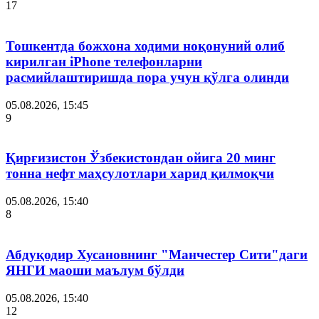
17
Тошкентда божхона ходими ноқонуний олиб
кирилган iPhone телефонларни
расмийлаштиришда пора учун қўлга олинди
05.08.2026, 15:45
9
Қирғизистон Ўзбекистондан ойига 20 минг
тонна нефт маҳсулотлари харид қилмоқчи
05.08.2026, 15:40
8
Абдуқодир Хусановнинг "Манчестер Сити"даги
ЯНГИ маоши маълум бўлди
05.08.2026, 15:40
12