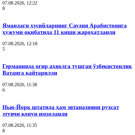
07.08.2026, 12:22
8
Ямандаги ҳусийларнинг Саудия Арабистонига
ҳужуми оқибатида 11 киши жароҳатланди
07.08.2026, 12:18
5
Германияда оғир аҳволга тушган ўзбекистонлик
Ватанга қайтарилди
07.08.2026, 11:38
6
Нью-Йорк штатида ҳам эвтаназияни рухсат
этувчи қонун имзоланди
07.08.2026, 11:35
8