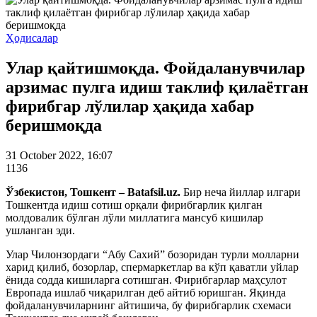
Ҳодисалар
Улар қайтишмоқда. Фойдаланувчилар
арзимас пулга идиш таклиф қилаётган
фирибгар лўлилар ҳақида хабар
беришмоқда
31 October 2022, 16:07
1136
Ўзбекистон, Тошкент – Batafsil.uz.
Бир неча йиллар илгари
Тошкентда идиш сотиш орқали фирибгарлик қилган
молдовалик бўлган лўли миллатига мансуб кишилар
ушланган эди.
Улар Чилонзордаги “Абу Сахий” бозоридан турли молларни
харид қилиб, бозорлар, спермаркетлар ва кўп қаватли уйлар
ёнида содда кишиларга сотишган. Фирибгарлар маҳсулот
Европада ишлаб чиқарилган деб айтиб юришган. Яқинда
фойдаланувчиларнинг айтишича, бу фирибгарлик схемаси