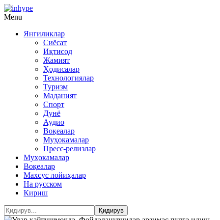
Menu
Янгиликлар
Сиёсат
Иқтисод
Жамият
Ҳодисалар
Технологиялар
Туризм
Маданият
Спорт
Дунё
Аудио
Воқеалар
Муҳокамалар
Пресс-релизлар
Муҳокамалар
Воқеалар
Махсус лойиҳалар
На русском
Кириш