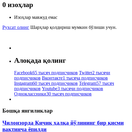
0
изоҳлар
Изоҳлар мавжуд емас
Рухсат олинг
Шарҳлар қолдириш мумкин бўлиши учун.
Алоқада қолинг
Facebook
65 тысяч подписчиков
Twitter
2 тысячи
подписчиков
Вконтакте
1 тысяча подписчиков
Instagram
60 тысяч подписчиков
Telegram
57 тысяч
подписчиков
Youtube
3 тысячи подписчиков
Одноклассники
30 тысяч подписчиков
Бошқа янгиликлар
Чилонзорда Кичик ҳалқа йўлининг бир қисми
вақтинча ёпилди