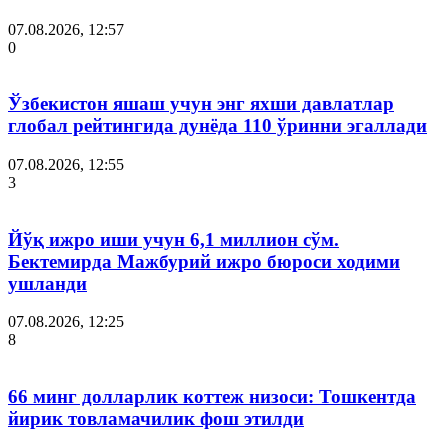
07.08.2026, 12:57
0
Ўзбекистон яшаш учун энг яхши давлатлар
глобал рейтингида дунёда 110 ўринни эгаллади
07.08.2026, 12:55
3
Йўқ ижро иши учун 6,1 миллион сўм.
Бектемирда Мажбурий ижро бюроси ходими
ушланди
07.08.2026, 12:25
8
66 минг долларлик коттеж низоси: Тошкентда
йирик товламачилик фош этилди