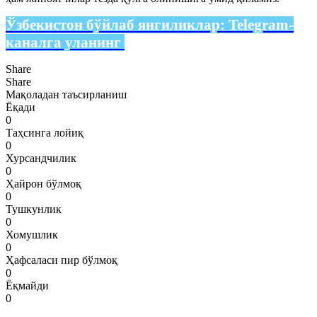
Ўзбекистон бўйлаб янгиликлар:
Telegram-
каналга уланинг
Share
Share
Мақоладан таъсирланиш
Ёқади
0
Таҳсинга лойиқ
0
Хурсандчилик
0
Ҳайрон бўлмоқ
0
Тушкунлик
0
Хомушлик
0
Ҳафсаласи пир бўлмоқ
0
Ёқмайди
0