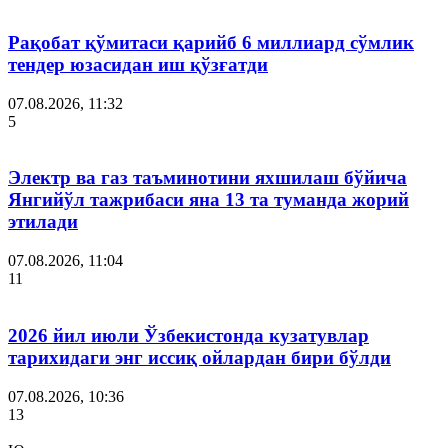
Рақобат қўмитаси қарийб 6 миллиард сўмлик
тендер юзасидан иш қўзғатди
07.08.2026, 11:32
5
Электр ва газ таъминотини яхшилаш бўйича
Янгийўл тажрибаси яна 13 та туманда жорий
этилади
07.08.2026, 11:04
11
2026 йил июли Ўзбекистонда кузатувлар
тарихидаги энг иссиқ ойлардан бири бўлди
07.08.2026, 10:36
13