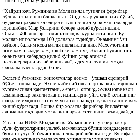
Тошкентда яна учрай бошлаган.
“Хайрли кеч. Руминия ва Молдавияда туғилган фирибгар
лўлилар яна ишни бошлашган. Энди улар украиналик бўлиб,
бу давлат рақами ва байроғи туширилган қора машиналарда
юришибди. Улар ўзларини бечора қилиб кўрсатишади.
Онамга 400 долларга идиш-товоқ ва кўрпа сотишган. Бу
моллар ипподромда 100 долларда турибди. Онамнинг ўзи
ҳайрон, балким қора магия ишлатилгандир. Маҳсулотнинг
чеки ҳам, qr-коди ҳам, кэшбеки ҳам йўқ. Эҳтиёт бўлинг, ота-
онангизни хабардор қилиб қўйинг, улар атайлаб
песионерларни излаб юришади”, - дея маълум қилмоқда
фойдаланувчилардан бири.
Эслатиб ўтамизки, жиноятчилар доимо ўхшаш сценарий
бўйича ишлашади. Яхши кийиниб олган эркак элита идишлар
кўргамасидан қайтаётгани, Zepter, Hoffburg, SwissHome каби
компаниялар вакили экани, идишларни уйга олиб кетишнинг
фойдаси йўқлиги ва шу учун арзон нархда пуллаётганини важ
қилиб кўрсатади. Бошқа бир ҳолатда фирибгар ёпилаётган
фирманинг қолдиқ молларини арзон сотишини таъкидлайди.
Ўтган гал ИИББ Молдавия ва Украинанинг ўн бир нафар
лўли фуқароларини ушлаб, мамлакатда бўлиш қоидаларини
бузгани учун Ўзбекистондан чиқариб юборган эди. Бу сафар
ҳам жиноятчилар тезда қўлга олинишига умид қиламиз.