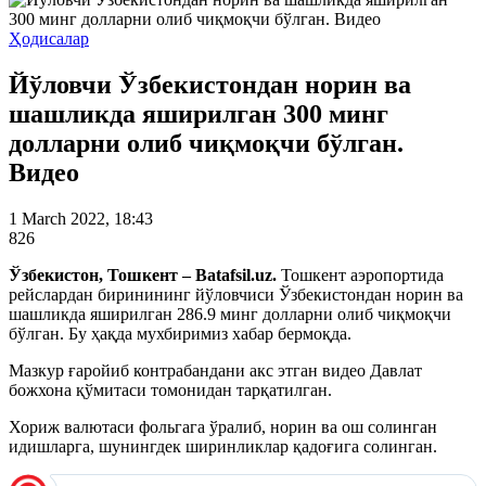
Ҳодисалар
Йўловчи Ўзбекистондан норин ва
шашликда яширилган 300 минг
долларни олиб чиқмоқчи бўлган.
Видео
1 March 2022, 18:43
826
Ўзбекистон, Тошкент – Batafsil.uz.
Тошкент аэропортида
рейслардан биринининг йўловчиси Ўзбекистондан норин ва
шашликда яширилган 286.9 минг долларни олиб чиқмоқчи
бўлган. Бу ҳақда мухбиримиз хабар бермоқда.
Мазкур ғаройиб контрабандани акс этган видео Давлат
божхона қўмитаси томонидан тарқатилган.
Хориж валютаси фольгага ўралиб, норин ва ош солинган
идишларга, шунингдек ширинликлар қадоғига солинган.