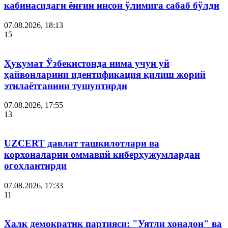
кабинасидаги ёнғин инсон ўлимига сабаб бўлди
07.08.2026, 18:13
15
Ҳукумат Ўзбекистонда нима учун уй
ҳайвонларини идентификация қилиш жорий
этилаётганини тушунтирди
07.08.2026, 17:55
13
UZCERT давлат ташкилотлари ва
корхоналарни оммавий киберҳужумлардан
огоҳлантирди
07.08.2026, 17:33
11
Халқ демократик партияси: "Уятли хонадон" ва