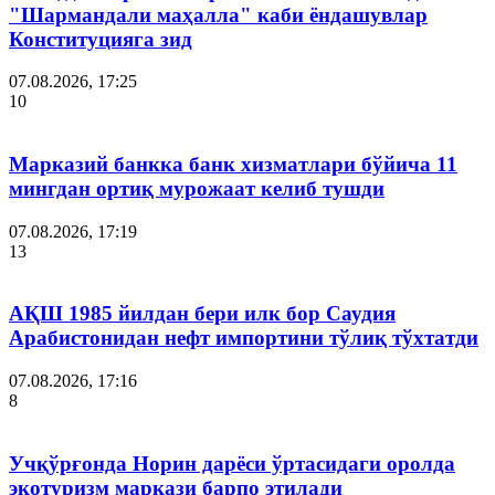
"Шармандали маҳалла" каби ёндашувлар
Конституцияга зид
07.08.2026, 17:25
10
Марказий банкка банк хизматлари бўйича 11
мингдан ортиқ мурожаат келиб тушди
07.08.2026, 17:19
13
АҚШ 1985 йилдан бери илк бор Саудия
Арабистонидан нефт импортини тўлиқ тўхтатди
07.08.2026, 17:16
8
Учқўрғонда Норин дарёси ўртасидаги оролда
экотуризм маркази барпо этилади