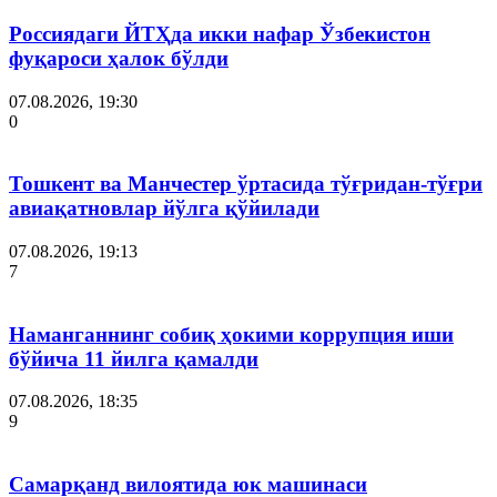
Россиядаги ЙТҲда икки нафар Ўзбекистон
фуқароси ҳалок бўлди
07.08.2026, 19:30
0
Тошкент ва Манчестер ўртасида тўғридан-тўғри
авиақатновлар йўлга қўйилади
07.08.2026, 19:13
7
Наманганнинг собиқ ҳокими коррупция иши
бўйича 11 йилга қамалди
07.08.2026, 18:35
9
Самарқанд вилоятида юк машинаси