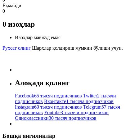
Ёқмайди
0
0
изоҳлар
Изоҳлар мавжуд емас
Рухсат олинг
Шарҳлар қолдириш мумкин бўлиши учун.
Алоқада қолинг
Facebook
65 тысяч подписчиков
Twitter
2 тысячи
подписчиков
Вконтакте
1 тысяча подписчиков
Instagram
60 тысяч подписчиков
Telegram
57 тысяч
подписчиков
Youtube
3 тысячи подписчиков
Одноклассники
30 тысяч подписчиков
Бошқа янгиликлар