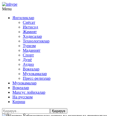
Menu
Янгиликлар
Сиёсат
Иқтисод
Жамият
Ҳодисалар
Технологиялар
Туризм
Маданият
Спорт
Дунё
Аудио
Воқеалар
Муҳокамалар
Пресс-релизлар
Муҳокамалар
Воқеалар
Махсус лойиҳалар
На русском
Кириш