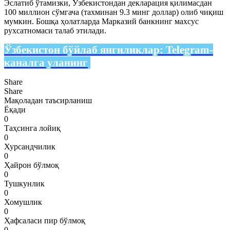
Эслатиб ўтамизки, Ўзбекистондан декларация қилимасдан
100 миллион сўмгача (тахминан 9.3 минг доллар) олиб чиқиш
мумкин. Бошқа ҳолатларда Марказий банкнинг махсус
рухсатномаси талаб этилади.
Ўзбекистон бўйлаб янгиликлар:
Telegram-
каналга уланинг
Share
Share
Мақоладан таъсирланиш
Ёқади
0
Таҳсинга лойиқ
0
Хурсандчилик
0
Ҳайрон бўлмоқ
0
Тушкунлик
0
Хомушлик
0
Ҳафсаласи пир бўлмоқ
0