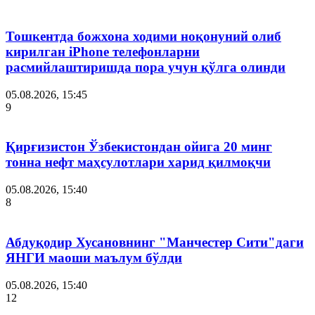
Тошкентда божхона ходими ноқонуний олиб
кирилган iPhone телефонларни
расмийлаштиришда пора учун қўлга олинди
05.08.2026, 15:45
9
Қирғизистон Ўзбекистондан ойига 20 минг
тонна нефт маҳсулотлари харид қилмоқчи
05.08.2026, 15:40
8
Абдуқодир Хусановнинг "Манчестер Сити"даги
ЯНГИ маоши маълум бўлди
05.08.2026, 15:40
12