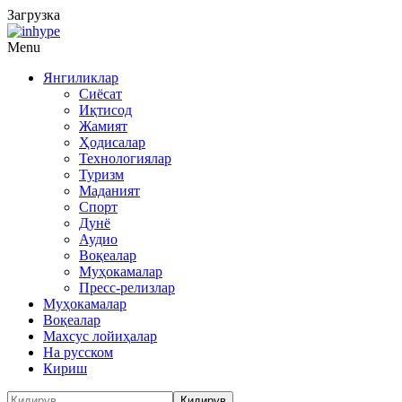
Загрузка
Menu
Янгиликлар
Сиёсат
Иқтисод
Жамият
Ҳодисалар
Технологиялар
Туризм
Маданият
Спорт
Дунё
Аудио
Воқеалар
Муҳокамалар
Пресс-релизлар
Муҳокамалар
Воқеалар
Махсус лойиҳалар
На русском
Кириш