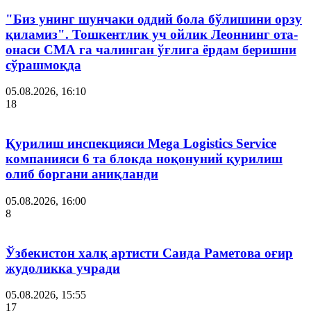
"Биз унинг шунчаки оддий бола бўлишини орзу
қиламиз". Тошкентлик уч ойлик Леоннинг ота-
онаси СМА га чалинган ўғлига ёрдам беришни
сўрашмоқда
05.08.2026, 16:10
18
Қурилиш инспекцияси Мega Logistics Service
компанияси 6 та блокда ноқонуний қурилиш
олиб боргани аниқланди
05.08.2026, 16:00
8
Ўзбекистон халқ артисти Саида Раметова оғир
жудоликка учради
05.08.2026, 15:55
17