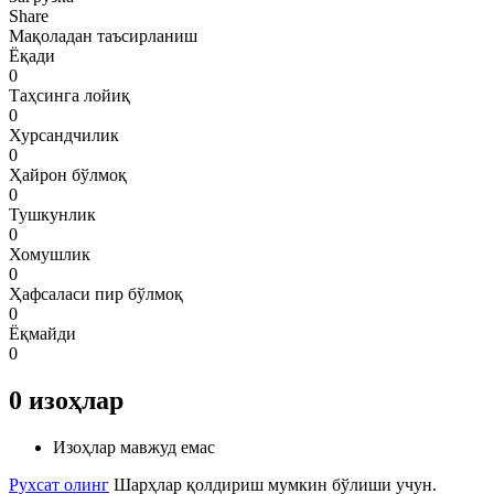
Share
Мақоладан таъсирланиш
Ёқади
0
Таҳсинга лойиқ
0
Хурсандчилик
0
Ҳайрон бўлмоқ
0
Тушкунлик
0
Хомушлик
0
Ҳафсаласи пир бўлмоқ
0
Ёқмайди
0
0
изоҳлар
Изоҳлар мавжуд емас
Рухсат олинг
Шарҳлар қолдириш мумкин бўлиши учун.