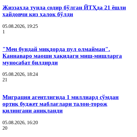
Жиззахда тунда содир бўлган ЙТҲда 21 ёшли
ҳайдовчи қиз ҳалок бўлди
05.08.2026, 19:25
1
"Мен бундай миқдорда пул олмайман".
Каннаваро маоши ҳақидаги миш-мишларга
муносабат билдирди
05.08.2026, 18:24
21
Миграция агентлигида 1 миллиард сўмдан
ортиқ буджет маблағлари талон-торож
қилингани аниқланди
05.08.2026, 16:20
20