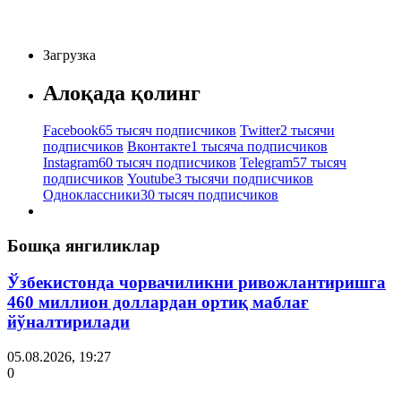
Загрузка
Алоқада қолинг
Facebook
65 тысяч подписчиков
Twitter
2 тысячи
подписчиков
Вконтакте
1 тысяча подписчиков
Instagram
60 тысяч подписчиков
Telegram
57 тысяч
подписчиков
Youtube
3 тысячи подписчиков
Одноклассники
30 тысяч подписчиков
Бошқа янгиликлар
Ўзбекистонда чорвачиликни ривожлантиришга
460 миллион доллардан ортиқ маблағ
йўналтирилади
05.08.2026, 19:27
0