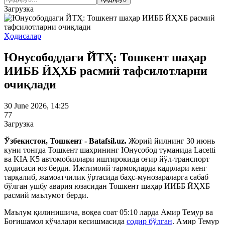
Загрузка
Ҳодисалар
Юнусободдаги ЙТҲ: Тошкент шаҳар
ИИББ ЙҲХБ расмий тафсилотларни
очиқлади
30 June 2026, 14:25
77
Загрузка
Ўзбекистон, Тошкент - Batafsil.uz.
Жорий йилнинг 30 июнь
куни тонгда Тошкент шаҳрининг Юнусобод туманида Lacetti
ва KIA K5 автомобиллари иштирокида оғир йўл-транспорт
ҳодисаси юз берди. Ижтимоий тармоқларда кадрлари кенг
тарқалиб, жамоатчилик ўртасида баҳс-мунозараларга сабаб
бўлган ушбу авария юзасидан Тошкент шаҳар ИИББ ЙҲХБ
расмий маълумот берди.
Маълум қилинишича, воқеа соат 05:10 ларда Амир Темур ва
Боғишамол кўчалари кесишмасида
содир бўлган
. Амир Темур