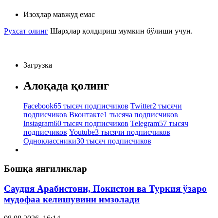
Изоҳлар мавжуд емас
Рухсат олинг
Шарҳлар қолдириш мумкин бўлиши учун.
Загрузка
Алоқада қолинг
Facebook
65 тысяч подписчиков
Twitter
2 тысячи
подписчиков
Вконтакте
1 тысяча подписчиков
Instagram
60 тысяч подписчиков
Telegram
57 тысяч
подписчиков
Youtube
3 тысячи подписчиков
Одноклассники
30 тысяч подписчиков
Бошқа янгиликлар
Саудия Арабистони, Покистон ва Туркия ўзаро
мудофаа келишувини имзолади