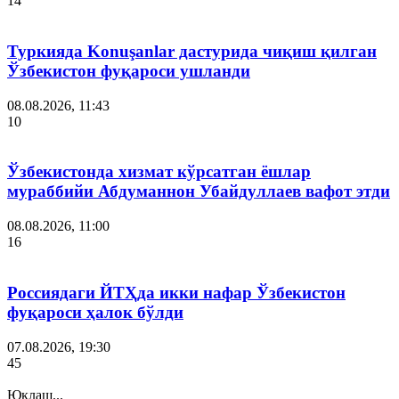
14
Туркияда Konuşanlar дастурида чиқиш қилган
Ўзбекистон фуқароси ушланди
08.08.2026, 11:43
10
Ўзбекистонда хизмат кўрсатган ёшлар
мураббийи Абдуманнон Убайдуллаев вафот этди
08.08.2026, 11:00
16
Россиядаги ЙТҲда икки нафар Ўзбекистон
фуқароси ҳалок бўлди
07.08.2026, 19:30
45
Юклаш...