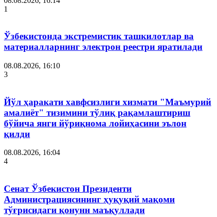
08.08.2026, 16:14
1
Ўзбекистонда экстремистик ташкилотлар ва
материалларнинг электрон реестри яратилади
08.08.2026, 16:10
3
Йўл ҳаракати хавфсизлиги хизмати "Маъмурий
амалиёт" тизимини тўлиқ рақамлаштириш
бўйича янги йўриқнома лойиҳасини эълон
қилди
08.08.2026, 16:04
4
Сенат Ўзбекистон Президенти
Администрациясининг ҳуқуқий мақоми
тўғрисидаги қонунн маъқуллади