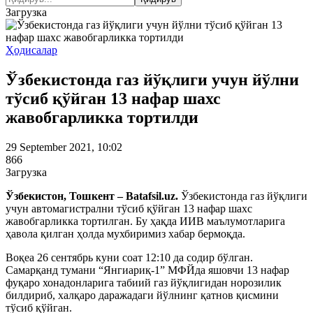
Загрузка
Ҳодисалар
Ўзбекистонда газ йўқлиги учун йўлни
тўсиб қўйган 13 нафар шахс
жавобгарликка тортилди
29 September 2021, 10:02
866
Загрузка
Ўзбекистон, Тошкент – Batafsil.uz.
Ўзбекистонда газ йўқлиги
учун автомагистрални тўсиб қўйган 13 нафар шахс
жавобгарликка тортилган. Бу ҳақда ИИВ маълумотларига
ҳавола қилган ҳолда мухбиримиз хабар бермоқда.
Воқеа 26 сентябрь куни соат 12:10 да содир бўлган.
Самарқанд тумани “Янгиариқ-1” МФЙда яшовчи 13 нафар
фуқаро хонадонларига табиий газ йўқлигидан норозилик
билдириб, халқаро даражадаги йўлнинг қатнов қисмини
тўсиб қўйган.