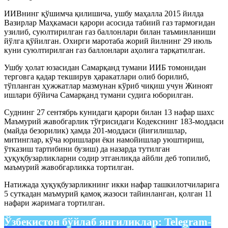
ИИВнинг қўшимча қилишича, ушбу маҳалла 2015 йилда
Вазирлар Маҳкамаси қарори асосида табиий газ тармоғидан
узилиб, суюлтирилган газ баллонлари билан таъминланиши
йўлга қўйилган. Охирги маротаба жорий йилнинг 29 июль
куни суюлтирилган газ баллонлари аҳолига тарқатилган.
Ушбу ҳолат юзасидан Самарқанд тумани ИИБ томонидан
терговга қадар текширув ҳаракатлари олиб борилиб,
тўпланган ҳужжатлар мазмунан кўриб чиқиш учун Жиноят
ишлари бўйича Самарқанд тумани судига юборилган.
Суднинг 27 сентябрь кунидаги қарори билан 13 нафар шахс
Маъмурий жавобгарлик тўғрисидаги Кодекснинг 183-моддаси
(майда безорилик) ҳамда 201-моддаси (йиғилишлар,
митинглар, кўча юришлари ёки намойишлар уюштириш,
ўтказиш тартибини бузиш) да назарда тутилган
ҳуқуқбузарликларни содир этганликда айбли деб топилиб,
маъмурий жавобгарликка тортилган.
Натижада ҳуқуқбузарликнинг икки нафар ташкилотчиларига
5 суткадан маъмурий қамоқ жазоси тайинланган, қолган 11
нафари жаримага тортилган.
Ўзбекистон бўйлаб янгиликлар:
Telegram-