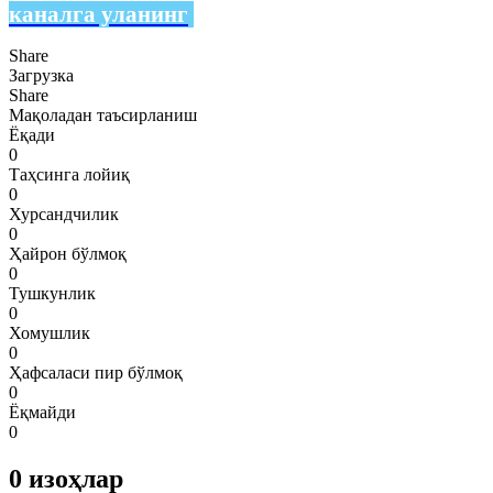
каналга уланинг
Share
Загрузка
Share
Мақоладан таъсирланиш
Ёқади
0
Таҳсинга лойиқ
0
Хурсандчилик
0
Ҳайрон бўлмоқ
0
Тушкунлик
0
Хомушлик
0
Ҳафсаласи пир бўлмоқ
0
Ёқмайди
0
0
изоҳлар