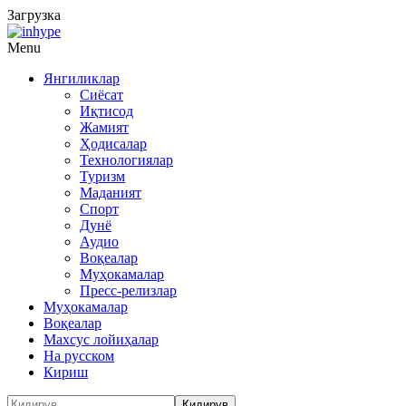
Загрузка
Menu
Янгиликлар
Сиёсат
Иқтисод
Жамият
Ҳодисалар
Технологиялар
Туризм
Маданият
Спорт
Дунё
Аудио
Воқеалар
Муҳокамалар
Пресс-релизлар
Муҳокамалар
Воқеалар
Махсус лойиҳалар
На русском
Кириш