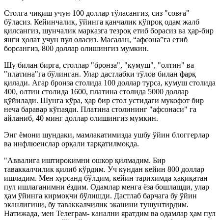
Столга чиқиш учун 100 доллар тўласангиз, сиз "совға"
бўласиз. Кейинчалик, ўйинга қанчалик кўпроқ одам жалб
қилсангиз, шунчалик марказга тезроқ етиб борасиз ва ҳар-бир
янги ҳолат учун пул оласиз. Масалан, “афсона”га етиб
борсангиз, 800 доллар олишингиз мумкин.
Шу билан бирга, столлар "бронза", "кумуш", "олтин" ва
"платина"га бўлинган. Улар дастлабки тўлов билан фарқ
қилади. Агар бронза столида 100 доллар турса, кумуш столида
400, олтин столида 1600, платина столида 5000 доллар
қўйилади. Шунга кўра, ҳар бир стол устидаги мукофот бир
неча баравар кўпаяди. Платина столининг "афсонаси" га
айланиб, 40 минг доллар олишингиз мумкин.
Энг ёмони шундаки, мамлакатимизда ушбу ўйин блоггерлар
ва инфлюенслар орқали тарқатилмоқда.
"Аввалига иштирокимни ошкор қилмадим. Бир
таваккалчилик қилиб кўрдим. Уч кундан кейин 800 доллар
ишладим. Мен хурсанд бўлдим, кейин тарихимда ҳақиқатан
пул ишлаганимни ёздим. Одамлар менга ёза бошлашди, улар
ҳам ўйинга кирмоқчи бўлишди. Дастлаб барчага бу ўйин
эканлигини, бу таваккалчилик эканини тушунтирдим.
Натижада, мен Телеграм- канални яратдим ва одамлар ҳам пул