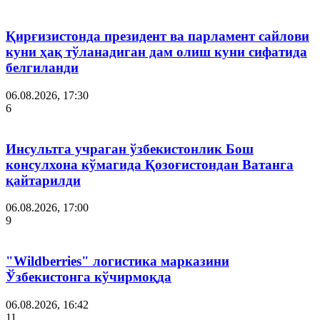
Қирғизистонда президент ва парламент сайлови
куни ҳақ тўланадиган дам олиш куни сифатида
белгиланди
06.08.2026, 17:30
6
Инсультга учраган ўзбекистонлик Бош
консулхона кўмагида Қозоғистондан Ватанга
қайтарилди
06.08.2026, 17:00
9
"Wildberries" логистика марказини
Ўзбекистонга кўчирмоқда
06.08.2026, 16:42
11