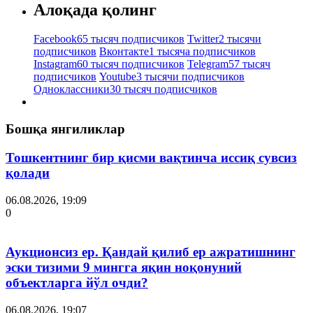
Алоқада қолинг
Facebook
65 тысяч подписчиков
Twitter
2 тысячи
подписчиков
Вконтакте
1 тысяча подписчиков
Instagram
60 тысяч подписчиков
Telegram
57 тысяч
подписчиков
Youtube
3 тысячи подписчиков
Одноклассники
30 тысяч подписчиков
Бошқа янгиликлар
Тошкентнинг бир қисми вақтинча иссиқ сувсиз
қолади
06.08.2026, 19:09
0
Аукционсиз ер. Қандай қилиб ер ажратишнинг
эски тизими 9 мингга яқин ноқонуний
объектларга йўл очди?
06.08.2026, 19:07