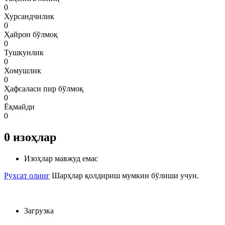
0
Хурсандчилик
0
Ҳайрон бўлмоқ
0
Тушкунлик
0
Хомушлик
0
Ҳафсаласи пир бўлмоқ
0
Ёқмайди
0
0
изоҳлар
Изоҳлар мавжуд емас
Рухсат олинг
Шарҳлар қолдириш мумкин бўлиши учун.
Загрузка