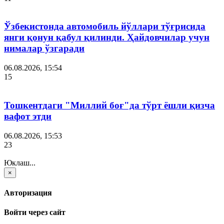
Ўзбекистонда автомобиль йўллари тўғрисида
янги қонун қабул қилинди. Ҳайдовчилар учун
нималар ўзгаради
06.08.2026, 15:54
15
Тошкентдаги "Миллий боғ"да тўрт ёшли қизча
вафот этди
06.08.2026, 15:53
23
Юклаш...
×
Авторизация
Войти через сайт