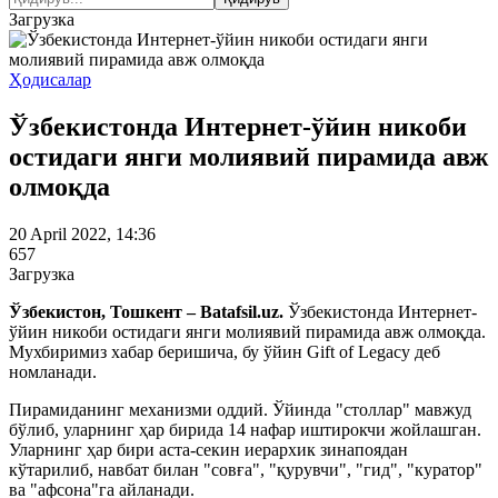
Загрузка
Ҳодисалар
Ўзбекистонда Интернет-ўйин никоби
остидаги янги молиявий пирамида авж
олмоқда
20 April 2022, 14:36
657
Загрузка
Ўзбекистон, Тошкент – Batafsil.uz.
Ўзбекистонда Интернет-
ўйин никоби остидаги янги молиявий пирамида авж олмоқда.
Мухбиримиз хабар беришича, бу ўйин Gift of Legacy деб
номланади.
Пирамиданинг механизми оддий. Ўйинда "столлар" мавжуд
бўлиб, уларнинг ҳар бирида 14 нафар иштирокчи жойлашган.
Уларнинг ҳар бири аста-секин иерархик зинапоядан
кўтарилиб, навбат билан "совға", "қурувчи", "гид", "куратор"
ва "афсона"га айланади.