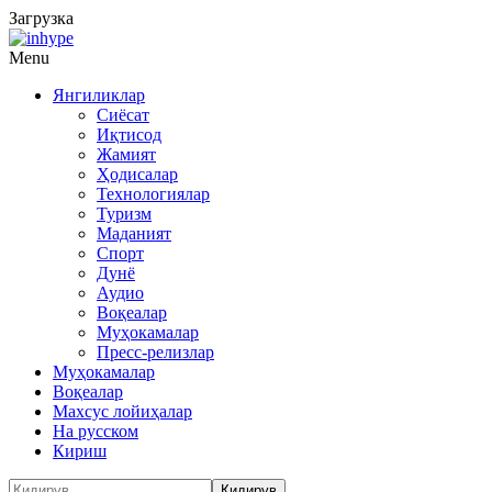
Загрузка
Menu
Янгиликлар
Сиёсат
Иқтисод
Жамият
Ҳодисалар
Технологиялар
Туризм
Маданият
Спорт
Дунё
Аудио
Воқеалар
Муҳокамалар
Пресс-релизлар
Муҳокамалар
Воқеалар
Махсус лойиҳалар
На русском
Кириш