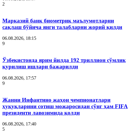
2
Марказий банк биометрик маълумотларни
сақлаш бўйича янги талабларни жорий қилди
06.08.2026, 18:15
9
Ўзбекистонда ярим йилда 192 триллион сўмлик
қурилиш ишлари бажарилди
06.08.2026, 17:57
9
Жанни Инфантино жаҳон чемпионатлари
ҳуқуқларини сотиш можаросидан сўнг ҳам FIFA
президенти лавозимида қолди
06.08.2026, 17:40
5