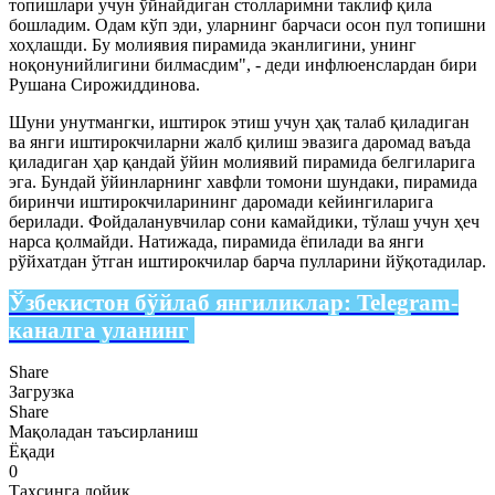
топишлари учун ўйнайдиган столларимни таклиф қила
бошладим. Одам кўп эди, уларнинг барчаси осон пул топишни
хоҳлашди. Бу молиявия пирамида эканлигини, унинг
ноқонунийлигини билмасдим", - деди инфлюенслардан бири
Рушана Сирожиддинова.
Шуни унутмангки, иштирок этиш учун ҳақ талаб қиладиган
ва янги иштирокчиларни жалб қилиш эвазига даромад ваъда
қиладиган ҳар қандай ўйин молиявий пирамида белгиларига
эга. Бундай ўйинларнинг хавфли томони шундаки, пирамида
биринчи иштирокчиларининг даромади кейингиларига
берилади. Фойдаланувчилар сони камайдики, тўлаш учун ҳеч
нарса қолмайди. Натижада, пирамида ёпилади ва янги
рўйхатдан ўтган иштирокчилар барча пулларини йўқотадилар.
Ўзбекистон бўйлаб янгиликлар:
Telegram-
каналга уланинг
Share
Загрузка
Share
Мақоладан таъсирланиш
Ёқади
0
Таҳсинга лойиқ