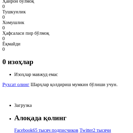
Ҳайрон бўлмоқ
0
Тушкунлик
0
Хомушлик
0
Ҳафсаласи пир бўлмоқ
0
Ёқмайди
0
0
изоҳлар
Изоҳлар мавжуд емас
Рухсат олинг
Шарҳлар қолдириш мумкин бўлиши учун.
Загрузка
Алоқада қолинг
Facebook
65 тысяч подписчиков
Twitter
2 тысячи