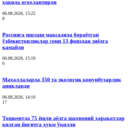
ҳақида огоҳлантирди
06.08.2026, 15:22
8
Россияга ишлаш мақсадида бораётган
ўзбекистонликлар сони 13 фоиздан зиёдга
камайди
06.08.2026, 15:19
6
Маҳаллаларда 350 та экологик қонунбузарлик
аниқланди
06.08.2026, 14:10
17
Тошкентда 75 ёшли аёлга шаҳвоний ҳаракатлар
қилган йигитга ҳукм ўқилди