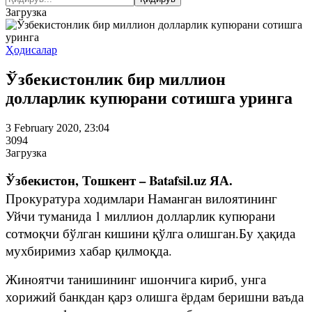
Загрузка
Ҳодисалар
Ўзбекистонлик бир миллион
долларлик купюрани сотишга уринга
3 February 2020, 23:04
3094
Загрузка
Ўзбекистон, Тошкент – Batafsil.uz ЯА.
Прокуратура ходимлари Наманган вилоятининг
Уйчи туманида 1 миллион долларлик купюрани
сотмоқчи бўлган кишини қўлга олишган.Бу ҳақида
мухбиримиз хабар қилмоқда.
Жиноятчи танишининг ишончига кириб, унга
хорижий банкдан қарз олишга ёрдам беришни ваъда