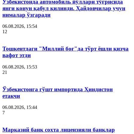
Ўзбекистонда автомобиль йўллари тўғрисида
янги қонун қабул қилинди. Ҳайдовчилар учун
нималар ўзгаради
06.08.2026, 15:54
12
Тошкентдаги "Миллий боғ"да тўрт ёшли қизча
вафот этди
06.08.2026, 15:53
21
Ўзбекистонга гўшт импортида Ҳиндистон
етакчи
06.08.2026, 15:44
7
Марказий банк сохта лицензияли банклар