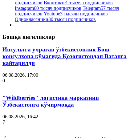
подписчиков
Вконтакте
1 тысяча подписчиков
Instagram
60 тысяч подписчиков
Telegram
57 тысяч
подписчиков
Youtube
3 тысячи подписчиков
Одноклассники
30 тысяч подписчиков
Бошқа янгиликлар
Инсультга учраган ўзбекистонлик Бош
консулхона кўмагида Қозоғистондан Ватанга
қайтарилди
06.08.2026, 17:00
0
"Wildberries" логистика марказини
Ўзбекистонга кўчирмоқда
06.08.2026, 16:42
7