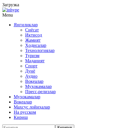
Загрузка
Menu
Янгиликлар
Сиёсат
Иқтисод
Жамият
Ҳодисалар
Технологиялар
Туризм
Маданият
Спорт
Дунё
Аудио
Воқеалар
Муҳокамалар
Пресс-релизлар
Муҳокамалар
Воқеалар
Махсус лойиҳалар
На русском
Кириш