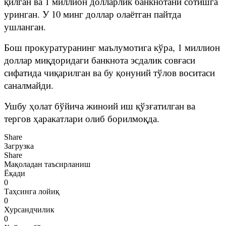
қилган ва 1 миллион долларлик банкнотани сотишга
уринган. У 10 минг доллар олаётган пайтда
ушланган.
Бош прокуратуранинг маълумотига кўра, 1 миллион
доллар миқдоридаги банкнота эсдалик совғаси
сифатида чиқарилган ва бу қонуний тўлов воситаси
саналмайди.
Ушбу ҳолат бўйича жиноий иш қўзғатилган ва
тергов ҳаракатлари олиб борилмоқда.
Share
Загрузка
Share
Мақоладан таъсирланиш
Ёқади
0
Таҳсинга лойиқ
0
Хурсандчилик
0