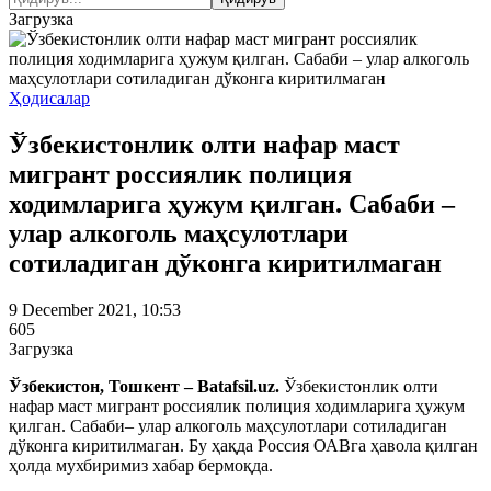
Загрузка
Ҳодисалар
Ўзбекистонлик олти нафар маст
мигрант россиялик полиция
ходимларига ҳужум қилган. Сабаби –
улар алкоголь маҳсулотлари
сотиладиган дўконга киритилмаган
9 December 2021, 10:53
605
Загрузка
Ўзбекистон, Тошкент – Batafsil.uz.
Ўзбекистонлик олти
нафар маст мигрант россиялик полиция ходимларига ҳужум
қилган. Сабаби– улар алкоголь маҳсулотлари сотиладиган
дўконга киритилмаган. Бу ҳақда Россия ОАВга ҳавола қилган
ҳолда мухбиримиз хабар бермоқда.