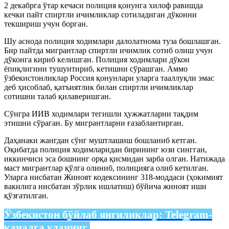
2 декабрга ўтар кечаси полиция қонунга хилоф равишда
кечки пайт спиртли ичимликлар сотиладиган дўконни
текшириш учун борган.
Шу аснода полиция ходимлари далолатнома туза бошлашган.
Бир пайтда мигрантлар спиртли ичимлик сотиб олиш учун
дўконга кириб келишган. Полиция ходимлари дўкон
ёпиқлигини тушунтириб, кетишни сўрашган. Аммо
ўзбекистонликлар Россия қонунлари уларга тааллуқли эмас
деб ҳисоблаб, қатъиятлик билан спиртли ичимликлар
сотишни талаб қилаверишган.
Сўнгра ИИВ ходимлари тегишли ҳужжатларни тақдим
этишни сўраган. Бу мигрантларни ғазаблантирган.
Даҳанаки жангдан сўнг муштлашиш бошланиб кетган.
Оқибатда полиция ходимларидан бирининг юзи сингган,
иккинчиси эса бошнинг орқа қисмидан зарба олган. Натижада
маст мигрантлар қўлга олиниб, полицияга олиб кетилган.
Уларга нисбатан Жиноят кодексининг 318-моддаси (ҳокимият
вакилига нисбатан зўрлик ишлатиш) бўйича жиноят иши
қўзғатилган.
Ўзбекистон бўйлаб янгиликлар:
Telegram-
каналга уланинг