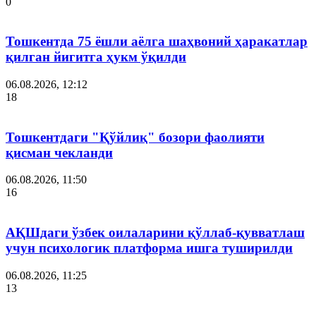
0
Тошкентда 75 ёшли аёлга шаҳвоний ҳаракатлар
қилган йигитга ҳукм ўқилди
06.08.2026, 12:12
18
Тошкентдаги "Қўйлиқ" бозори фаолияти
қисман чекланди
06.08.2026, 11:50
16
АҚШдаги ўзбек оилаларини қўллаб-қувватлаш
учун психологик платформа ишга туширилди
06.08.2026, 11:25
13