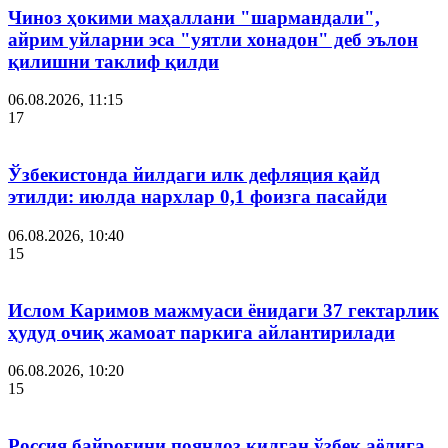
Чиноз ҳокими маҳаллани "шармандали",
айрим уйларни эса "уятли хонадон" деб эълон
қилишни таклиф қилди
06.08.2026, 11:15
17
Ўзбекистонда йилдаги илк дефляция қайд
этилди: июлда нархлар 0,1 фоизга пасайди
06.08.2026, 10:40
15
Ислом Каримов мажмуаси ёнидаги 37 гектарлик
ҳудуд очиқ жамоат паркига айлантирилади
06.08.2026, 10:20
15
Россия байроғини пояндоз қилган ўзбек аёлига