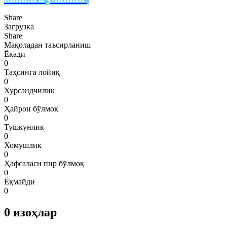
Share
Загрузка
Share
Мақоладан таъсирланиш
Ёқади
0
Таҳсинга лойиқ
0
Хурсандчилик
0
Ҳайрон бўлмоқ
0
Тушкунлик
0
Хомушлик
0
Ҳафсаласи пир бўлмоқ
0
Ёқмайди
0
0
изоҳлар