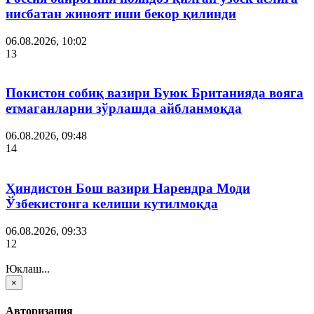
нисбатан жиноят иши бекор қилинди
06.08.2026, 10:02
13
Покистон собиқ вазири Буюк Британияда вояга
етмаганларни зўрлашда айбланмоқда
06.08.2026, 09:48
14
Ҳиндистон Бош вазири Нарендра Моди
Ўзбекистонга келиши кутилмоқда
06.08.2026, 09:33
12
Юклаш...
×
Авторизация