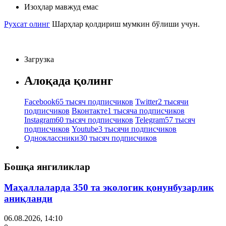
Изоҳлар мавжуд емас
Рухсат олинг
Шарҳлар қолдириш мумкин бўлиши учун.
Загрузка
Алоқада қолинг
Facebook
65 тысяч подписчиков
Twitter
2 тысячи
подписчиков
Вконтакте
1 тысяча подписчиков
Instagram
60 тысяч подписчиков
Telegram
57 тысяч
подписчиков
Youtube
3 тысячи подписчиков
Одноклассники
30 тысяч подписчиков
Бошқа янгиликлар
Маҳаллаларда 350 та экологик қонунбузарлик
аниқланди
06.08.2026, 14:10