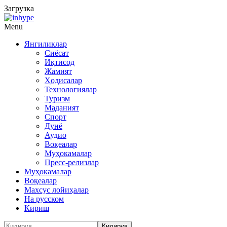
Загрузка
Menu
Янгиликлар
Сиёсат
Иқтисод
Жамият
Ҳодисалар
Технологиялар
Туризм
Маданият
Спорт
Дунё
Аудио
Воқеалар
Муҳокамалар
Пресс-релизлар
Муҳокамалар
Воқеалар
Махсус лойиҳалар
На русском
Кириш