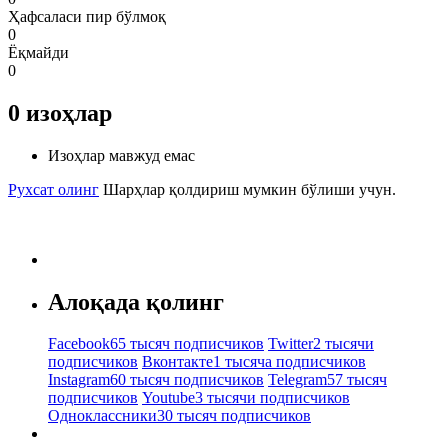
Ҳафсаласи пир бўлмоқ
0
Ёқмайди
0
0
изоҳлар
Изоҳлар мавжуд емас
Рухсат олинг
Шарҳлар қолдириш мумкин бўлиши учун.
Алоқада қолинг
Facebook
65 тысяч подписчиков
Twitter
2 тысячи
подписчиков
Вконтакте
1 тысяча подписчиков
Instagram
60 тысяч подписчиков
Telegram
57 тысяч
подписчиков
Youtube
3 тысячи подписчиков
Одноклассники
30 тысяч подписчиков