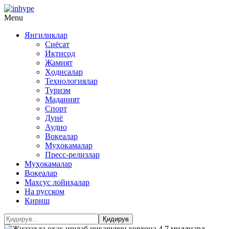
Menu
Янгиликлар
Сиёсат
Иқтисод
Жамият
Ҳодисалар
Технологиялар
Туризм
Маданият
Спорт
Дунё
Аудио
Воқеалар
Муҳокамалар
Пресс-релизлар
Муҳокамалар
Воқеалар
Махсус лойиҳалар
На русском
Кириш