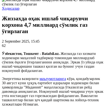
Ҳодисалар
Жиззахда оҳак ишлаб чиқарувчи
корхона 4,7 миллиард сўмлик газ
ўғирлаган
2 September 2025, 15:45
62
Ўзбекистон, Тошкент - Batafsil.uz.
Жиззахда газ хизмати
ходимлари маҳаллий тадбиркор томонидан миллиардлаб
сўмлик ёқилғи ўғирланганини аниқлади. Эркак ўз уйида оҳак
ишлаб чиқаришни ташкил қилган ва бунинг учун газдан
ноқонуний фойдаланган.
Энергетика вазирлиги
маълумотларига
кўра, қоидабузарлик
30 август куни ҳуқуқ-тартибот идоралари ходимлари билан
ҳамкорликда "Маданият" маҳалласида ўтказилган рейд
давомида аниқланган. Ноқонуний ишлаб чиқариш учун эркак
учта ностандарт газ горелкасидан фойдаланган. Ваколатли
ташкилотлар билан ҳеч қандай шартнома ва лойиҳа-техник
ҳужжатлари бўлмаган.