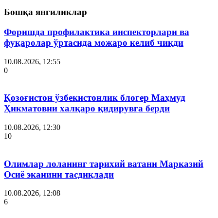
Бошқа янгиликлар
Форишда профилактика инспекторлари ва
фуқаролар ўртасида можаро келиб чиқди
10.08.2026, 12:55
0
Қозоғистон ўзбекистонлик блогер Маҳмуд
Ҳикматовни халқаро қидирувга берди
10.08.2026, 12:30
10
Олимлар лоланинг тарихий ватани Марказий
Осиё эканини тасдиқлади
10.08.2026, 12:08
6