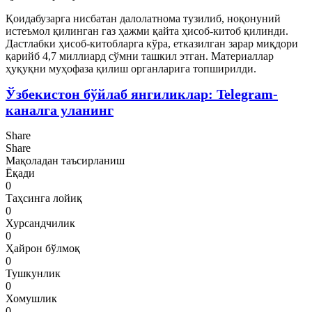
Қоидабузарга нисбатан далолатнома тузилиб, ноқонуний
истеъмол қилинган газ ҳажми қайта ҳисоб-китоб қилинди.
Дастлабки ҳисоб-китобларга кўра, етказилган зарар миқдори
қарийб 4,7 миллиард сўмни ташкил этган. Материаллар
ҳуқуқни муҳофаза қилиш органларига топширилди.
Ўзбекистон бўйлаб янгиликлар: Telegram-
каналга уланинг
Share
Share
Мақоладан таъсирланиш
Ёқади
0
Таҳсинга лойиқ
0
Хурсандчилик
0
Ҳайрон бўлмоқ
0
Тушкунлик
0
Хомушлик
0