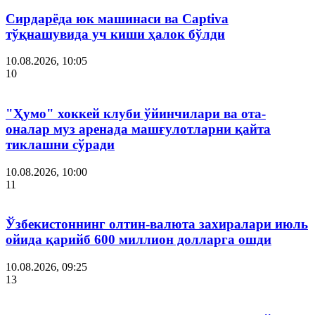
Сирдарёда юк машинаси ва Captiva
тўқнашувида уч киши ҳалок бўлди
10.08.2026, 10:05
10
"Ҳумо" хоккей клуби ўйинчилари ва ота-
оналар муз аренада машғулотларни қайта
тиклашни сўради
10.08.2026, 10:00
11
Ўзбекистоннинг олтин-валюта захиралари июль
ойида қарийб 600 миллион долларга ошди
10.08.2026, 09:25
13