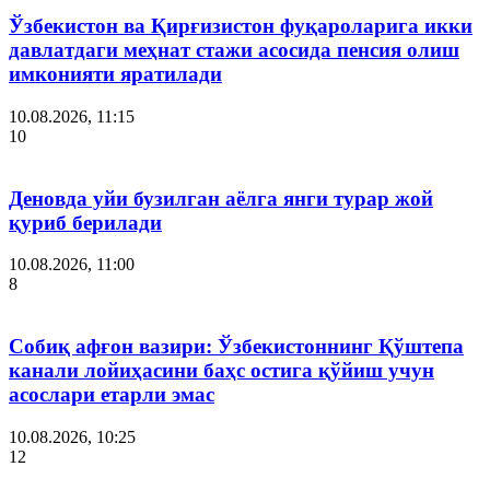
Ўзбекистон ва Қирғизистон фуқароларига икки
давлатдаги меҳнат стажи асосида пенсия олиш
имконияти яратилади
10.08.2026, 11:15
10
Деновда уйи бузилган аёлга янги турар жой
қуриб берилади
10.08.2026, 11:00
8
Собиқ афғон вазири: Ўзбекистоннинг Қўштепа
канали лойиҳасини баҳс остига қўйиш учун
асослари етарли эмас
10.08.2026, 10:25
12