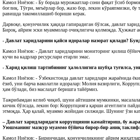
Камол Ниёзов: - Бу борада мурожаатлар сони фақат ўсиб бормо
боғлиқ. Тўғри, меъёрлар бор, жазо бор, лекин кўраяпмизки, б
равишда такомиллашиб бориши керак.
Дарвоқе, қонунчилик ҳақида гапирадиган бўлсак, давлат харид
Бироқ, айрим эски муаммолар очиқлигича қолмоқда. Ҳужжат ас
- Давлат харидларини қайси идоралар назорат қилади? Бу
Камол Ниёзов: - Давлат харидларини мониторинг қилиш бўйича
кучи ва кадрлар ресурслари етарли эмас.
- Харид қилиш тартибининг ҳалоллигига шубҳа туғилса, 
Камол Ниёзов: - Ўзбекистонда давлат харидлари жараёнида ёки
ёзиб, уни барча ваколатли идоралар: Молия вазирлиги, Корр
ҳам бўлади, биз маслаҳат беришга тайёрмиз.
Тажрибамдан келиб чиқиб, шуни айтишим мумкинки, масалалар 
кичик бўлсада, лекин бор: Коррупцияга қарши агентлиги пай
этмоқда. Ҳар қалай, муаммо жойидан силжиди. Шунинг ўзи кат
– Давлат харидларидаги коррупцияни камайтириш, бу жар
Уюшманинг мазкур муаммо бўйича бирор-бир аниқ таклиф
Камол Ниёзов: - Биринчидан, қонунчиликнинг айрим жиҳатлар