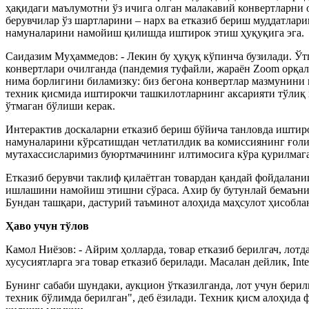
ҳақидаги маълумотни ўз ичига олган малакавий конвертларни 
берувчилар ўз шартларини – нарх ва етказиб бериш муддатлар
намуналарини намойиш қилишда иштирок этиш ҳуқуқига эга.
Саидазим Муҳаммедов: - Лекин бу ҳуқуқ кўпинча бузилади. Ўт
конвертлари очилганда (пандемия туфайли, жараён Zoom орқал
нима борлигини биламизку: биз бегона конвертлар мазмунини 
техник қисмида иштирокчи ташкилотларнинг аксарияти тўлиқ ҳ
ўтмаган бўлиши керак.
Интерактив доскаларни етказиб бериш бўйича танловда иштиро
намуналарини кўрсатишдан четлатилдик ва комиссиянинг ғолиб
мутахассисларимиз буюртмачининг илтимосига кўра қурилмага
Етказиб берувчи таклиф қилаётган товардан қандай фойдалани
ишлашини намойиш этишни сўраса. Ахир бу бутунлай бемаънили
Бундан ташқари, дастурий таъминот алоҳида маҳсулот ҳисобла
Ҳаво учун тўлов
Камол Ниёзов: - Айрим ҳолларда, товар етказиб берилгач, лот
хусусиятларга эга товар етказиб берилади. Масалан дейлик, Int
Бунинг сабаби шундаки, аукцион ўтказилганда, лот учун бер
техник бўлимда берилган", деб ёзилади. Техник қисм алоҳида 