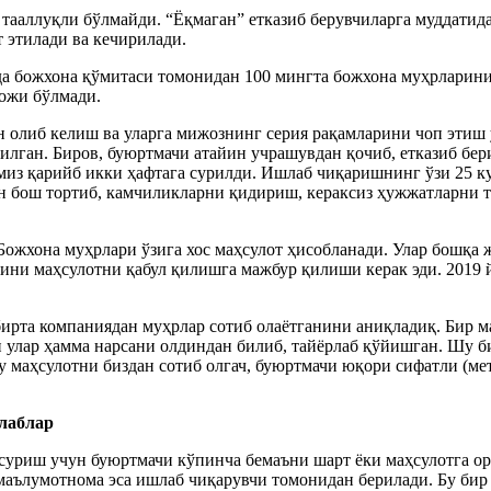
 тааллуқли бўлмайди. “Ёқмаган” етказиб берувчиларга муддатид
т этилади ва кечирилади.
да божхона қўмитаси томонидан 100 мингта божхона муҳрларини
ожи бўлмади.
олиб келиш ва уларга мижознинг серия рақамларини чоп этиш у
лган. Биров, буюртмачи атайин учрашувдан қочиб, етказиб бер
из қарийб икки ҳафтага сурилди. Ишлаб чиқаришнинг ўзи 25 ку
н бош тортиб, камчиликларни қидириш, кераксиз ҳужжатларни 
 Божхона муҳрлари ўзига хос маҳсулот ҳисобланади. Улар бошқа
ини маҳсулотни қабул қилишга мажбур қилиши керак эди. 2019 й
бирта компаниядан муҳрлар сотиб олаётганини аниқладиқ. Бир 
улар ҳамма нарсани олдиндан билиб, тайёрлаб қўйишган. Шу бил
бу маҳсулотни биздан сотиб олгач, буюртмачи юқори сифатли (ме
алаблар
суриш учун буюртмачи кўпинча бемаъни шарт ёки маҳсулотга ор
аълумотнома эса ишлаб чиқарувчи томонидан берилади. Бу бир п