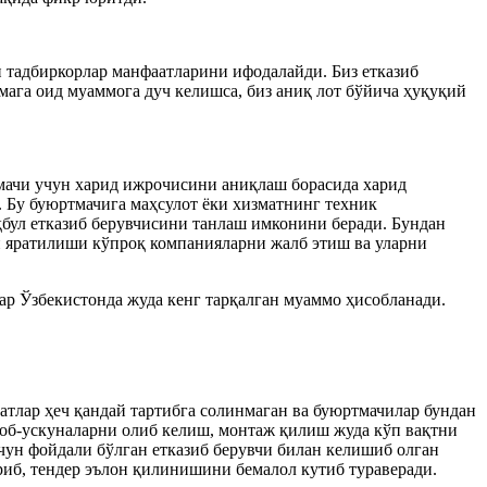
н тадбиркорлар манфаатларини ифодалайди. Биз етказиб
мага оид муаммога дуч келишса, биз аниқ лот бўйича ҳуқуқий
ртмачи учун харид ижрочисини аниқлаш борасида харид
. Бу буюртмачига маҳсулот ёки хизматнинг техник
қбул етказиб берувчисини танлаш имконини беради. Бундан
и яратилиши кўпроқ компанияларни жалб этиш ва уларни
лар Ўзбекистонда жуда кенг тарқалган муаммо ҳисобланади.
атлар ҳеч қандай тартибга солинмаган ва буюртмачилар бундан
боб-ускуналарни олиб келиш, монтаж қилиш жуда кўп вақтни
учун фойдали бўлган етказиб берувчи билан келишиб олган
риб, тендер эълон қилинишини бемалол кутиб тураверади.