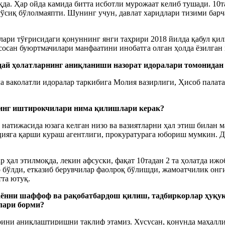
қда. Ҳар ойда камида битта исботли мурожаат келиб тушади. 10
у тўсиқ бўлолмаяпти. Шунинг учун, давлат харидлари тизими ба
лари тўғрисидаги қонуннинг янги таҳрири 2018 йилда қабул қил
осан буюртмачилари манфаатини инобатга олган ҳолда ёзилган в
ндай ҳолатларнинг аниқланиши назорат идоралари томонидан
 ваколатли идоралар таркибига Молия вазирлиги, Ҳисоб палата
унинг иштирокчилари нима қилишлари керак?
 натижасида юзага келган низо ва вазиятларни ҳал этиш билан 
упцияга қарши кураш агентлиги, прокуратурага юбориш мумкин.
ҳал этилмоқда, лекин афсуски, фақат 10тадан 2 та ҳолатда иж
до бўлди, етказиб берувчилар фаолроқ бўлишди, жамоатчилик он
та ютуқ.
аённи шаффоф ва рақобатбардош қилиш, тадбиркорлар ҳуқу
лари борми?
ини аниқлаштиришни таклиф этамиз. Хусусан, қонунда маҳалли