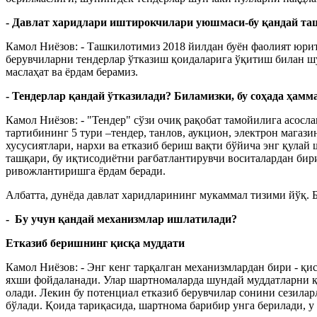
- Давлат харидлари иштирокчилари уюшмаси-бу қандай таш
Камол Ниёзов: - Ташкилотимиз 2018 йилдан буён фаолият юрит
берувчиларни тендерлар ўтказиш қоидаларига ўқитиш билан шу
маслаҳат ва ёрдам берамиз.
- Тендерлар қандай ўтказилади? Биламизки, бу соҳада ҳамм
Камол Ниёзов: - "Тендер" сўзи очиқ рақобат тамойилига асосл
тартибининг 5 тури –тендер, танлов, аукцион, электрон магаз
хусусиятлари, нархи ва етказиб бериш вақти бўйича энг қула
ташқари, бу иқтисодиётни рағбатлантирувчи воситалардан би
ривожлантиришга ёрдам беради.
Албатта, дунёда давлат харидларининг мукаммал тизими йўқ. Б
- Бу учун қандай механизмлар ишлатилади?
Етказиб беришнинг қисқа муддати
Камол Ниёзов: - Энг кенг тарқалган механизмлардан бири - қи
яхши фойдаланади. Улар шартномаларда шундай муддатларни қу
олади. Лекин бу потенциал етказиб берувчилар сонини сезилар
бўлади. Қоида тариқасида, шартнома барибир унга берилади, у