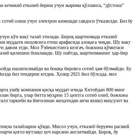
ан кечикиб етказиб бериш учун жарима қўлланса, “дўстона”
 сотиб олиш учун электрон кимошди савдоси ўтказилди. Биз бу
чун кўп вақт талаб этилади. Бироқ шартномада етказиб
иш муддати ниҳоясига етиш арафасида алоқага чиқди. Шу вақт
н давом этди. Мол Ўзбекистонга келгач, божхона қўмитаси
талаб қилишни бошлашди. Шу пайтда, шартноманинг ҳар-бир
 жойда ишлатилмайди ва бошқа бировга сотиб ҳам бўлмайди. Бу
илда биз тендерни ютдик. Ҳозир 2021 йил бўлсада, мол
марта ушбу компания қисқа муддат ичида Хитойдан 800 минг
ан бирга, улар битта муҳрни 15 центга сотиб олиб, божхона
талл таркиби ва йиғилиши жиҳатидан анча яхши) маҳсулот ва
тиқча талабларни қўяди. Мисол учун, етказиб берувчи расмий
арча қоғоз мутлақо ҳеч нарсани англатмайди. Бироқ, бу