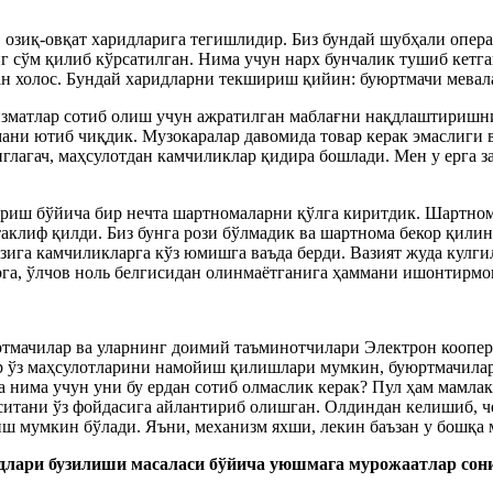
, озиқ-овқат харидларига тегишлидир. Биз бундай шубҳали опер
инг сўм қилиб кўрсатилган. Нима учун нарх бунчалик тушиб кет
н холос. Бундай харидларни текшириш қийин: буюртмачи мевала
изматлар сотиб олиш учун ажратилган маблағни нақдлаштиришни
мани ютиб чиқдик. Музокаралар давомида товар керак эмаслиги
агач, маҳсулотдан камчиликлар қидира бошлади. Мен у ерга за
ериш бўйича бир нечта шартномаларни қўлга киритдик. Шартно
таклиф қилди. Биз бунга рози бўлмадик ва шартнома бекор қилин
зига камчиликларга кўз юмишга ваъда берди. Вазият жуда кулги
рга, ўлчов ноль белгисидан олинмаётганига ҳаммани ишонтирмоқ
ртмачилар ва уларнинг доимий таъминотчилари Электрон коопе
ар ўз маҳсулотларини намойиш қилишлари мумкин, буюртмачилар 
а нима учун уни бу ердан сотиб олмаслик керак? Пул ҳам мамла
итани ўз фойдасига айлантириб олишган. Олдиндан келишиб, чет
лиш мумкин бўлади. Яъни, механизм яхши, лекин баъзан у бошқа
идлари бузилиши масаласи бўйича уюшмага мурожаатлар сон