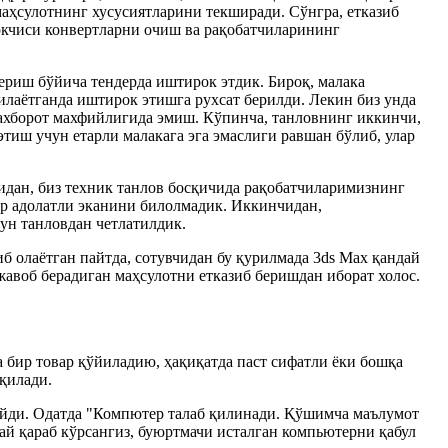
маҳсулотнинг хусусиятларини текширади. Сўнгра, етказиб
окчиси конвертларни очиш ва рақобатчиларининг
ериш бўйича тендерда иштирок этдик. Бироқ, малака
илаётганда иштирок этишга рухсат берилди. Лекин биз унда
 ахборот махфийлигида эмиш. Кўпинча, танловнинг иккинчи,
иш учун етарли малакага эга эмаслиги равшан бўлиб, улар
идан, биз техник танлов босқичида рақобатчиларимизнинг
ар адолатли эканини билолмадик. Иккинчидан,
ун танловдан четлатилдик.
б олаётган пайтда, сотувчидан бу қурилмада 3ds Max қандай
авоб берадиган маҳсулотни етказиб беришдан иборат холос.
а бир товар қўйиладию, ҳақиқатда паст сифатли ёки бошқа
 қилади.
майди. Одатда "Компютер талаб қилинади. Қўшимча маълумот
ай қараб кўрсангиз, буюртмачи исталган компьютерни қабул