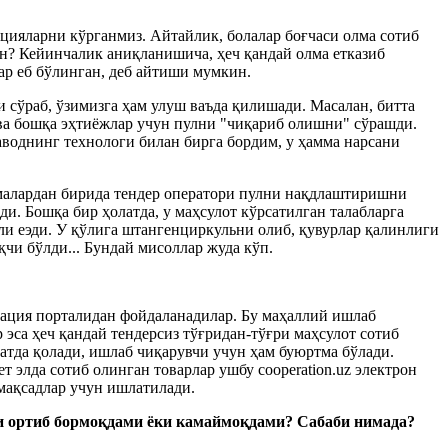
ацияларни кўрганмиз. Айтайлик, болалар боғчаси олма сотиб
ган? Кейинчалик аниқланишича, ҳеч қандай олма етказиб
р еб бўлинган, деб айтиши мумкин.
 сўраб, ўзимизга ҳам улуш ваъда қилишади. Масалан, битта
 ва бошқа эҳтиёжлар учун пулни "чиқариб олишни" сўрашди.
воднинг технологи билан бирга бордим, у ҳамма нарсани
малардан бирида тендер оператори пулни нақдлаштиришни
ди. Бошқа бир ҳолатда, у маҳсулот кўрсатилган талабларга
ли еэди. У қўлига штангенциркульни олиб, қувурлар қалинлиги
чи бўлди... Бундай мисоллар жуда кўп.
рация порталидан фойдаланадилар. Бу маҳаллий ишлаб
эса ҳеч қандай тендерсиз тўғридан-тўғри маҳсулот сотиб
катда қолади, ишлаб чиқарувчи учун ҳам буюртма бўлади.
 элда сотиб олинган товарлар ушбу cooperation.uz электрон
 мақсадлар учун ишлатилади.
и ортиб бормоқдами ёки камаймоқдами? Сабаби нимада?