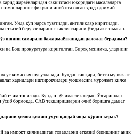
та харид жараёнларидан саккизтаси юқоридаги масалаларга
рча томонларнинг фикрини инобатга олган ҳолда доимий
инган. Унда кўп нарса тузатилди, янгиликлар киритилди.
а етказиб берувчилариннг таклифларини ўзида акс этмаган.
 ўз ишини самарали бажармаётганидан далолат берадими?
си ва Бош прокуратура киритилган. Бироқ менимча, уларнинг
махсус комиссия шуғулланади. Бундан ташқари, битта мурожаат
 Давлат харидлари иштирокчилари уюшмасига мурожаат қилса
обий ечим топилади. Бундан чўчимаслик керак. Ўзгаришлар
ги ўсиб бормоқда, ОАВ текширишларни олиб боришга даъват
қларини ҳимоя қилиш учун қандай чора кўриш керак?
й ва импорт қилинадиган товарларни етказиб беришнинг аниқ