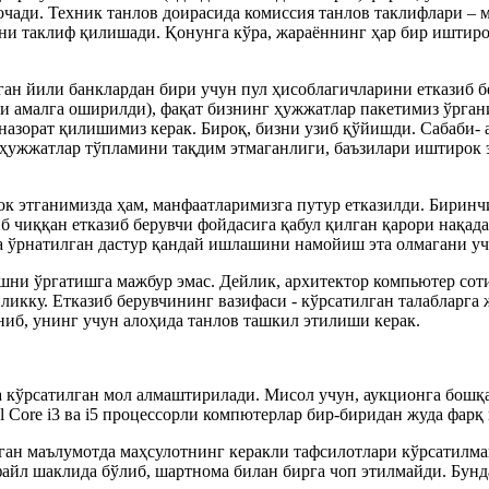
очади. Техник танлов доирасида комиссия танлов таклифлари – 
ини таклиф қилишади. Қонунга кўра, жараённинг ҳар бир иштир
ган йили банклардан бири учун пул ҳисоблагичларини етказиб б
и амалга оширилди), фақат бизнинг ҳужжатлар пакетимиз ўрган
назорат қилишимиз керак. Бироқ, бизни узиб қўйишди. Сабаби-
ужжатлар тўпламини тақдим этмаганлиги, баъзилари иштирок эт
к этганимизда ҳам, манфаатларимизга путур етказилди. Биринч
 чиққан етказиб берувчи фойдасига қабул қилган қарори нақад
 ўрнатилган дастур қандай ишлашини намойиш эта олмагани уч
шни ўргатишга мажбур эмас. Дейлик, архитектор компьютер соти
кку. Етказиб берувчининг вазифаси - кўрсатилган талабларга ж
ниб, унинг учун алоҳида танлов ташкил этилиши керак.
да кўрсатилган мол алмаштирилади. Мисол учун, аукционга бошқ
el Core i3 ва i5 процессорли компютерлар бир-биридан жуда фарқ
илган маълумотда маҳсулотнинг керакли тафсилотлари кўрсатил
файл шаклида бўлиб, шартнома билан бирга чоп этилмайди. Бунд