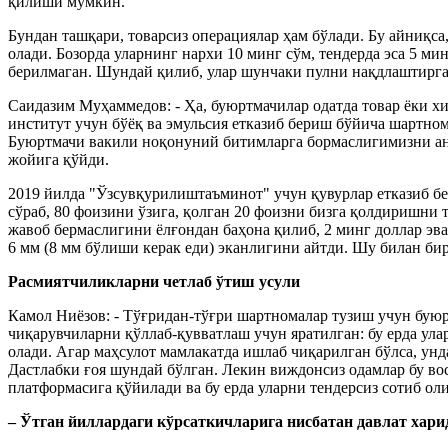
қилиши мумкин.
Бундан ташқари, товарсиз операциялар ҳам бўлади. Бу айниқса
олади. Бозорда уларнинг нархи 10 минг сўм, тендерда эса 5 м
берилмаган. Шундай қилиб, улар шунчаки пулни нақдлаштирга
Саидазим Муҳаммедов: - Ҳа, буюртмачилар одатда товар ёки х
институт учун бўёқ ва эмульсия етказиб бериш бўйича шартно
Буюртмачи вакили ноқонуний битимларга бормаслигимизни англ
жойига қўйди.
2019 йилда "Ўзсувқурилиштаъминот" учун қувурлар етказиб б
сўраб, 80 фоизини ўзига, қолган 20 фоизни бизга қолдиришни 
жавоб бермаслигини ёлғондан баҳона қилиб, 2 минг доллар эва
6 мм (8 мм бўлиши керак еди) эканлигини айтди. Шу билан би
Расмиятчиликларни четлаб ўтиш усули
Камол Ниёзов: - Тўғридан-тўғри шартномалар тузиш учун бую
чиқарувчиларни қўллаб-қувватлаш учун яратилган: бу ерда ул
олади. Агар маҳсулот мамлакатда ишлаб чиқарилган бўлса, унд
Дастлабки ғоя шундай бўлган. Лекин виждонсиз одамлар бу вос
платформасига қўйилади ва бу ерда уларни тендерсиз сотиб о
– Ўтган йиллардаги кўрсаткичларига нисбатан давлат хар