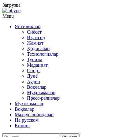
Загрузка
Menu
Янгиликлар
Сиёсат
Иқтисод
Жамият
Ҳодисалар
Технологиялар
Туризм
Маданият
Спорт
Дунё
Аудио
Воқеалар
Муҳокамалар
Пресс-релизлар
Муҳокамалар
Воқеалар
Махсус лойиҳалар
На русском
Кириш