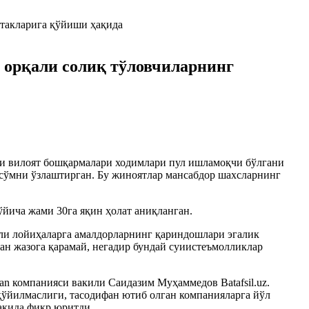
р орқали солиқ тўловчиларнинг
и вилоят бошқармалари ходимлари пул ишламоқчи бўлгани
 сўмни ўзлаштирган. Бу жиноятлар мансабдор шахсларнинг
йича жами 30га яқин ҳолат аниқланган.
ли лойиҳаларга амалдорларнинг қариндошлари эгалик
ан жазога қарамай, негадир бундай суиистеъмолликлар
n компанияси вакили Саидазим Муҳаммедов Batafsil.uz.
қўйилмаслиги, тасодифан ютиб олган компанияларга йўл
ақида фикр юритди.