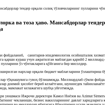
лорка ва тоза ҳаво. Мансабдорлар тенде
да
н фойдаланиб, санитария-эпидемиологик осойишталик хизмат
сга қарши кураш учун ажратилган маблағдан қарийб 2 миллиард
пулларини ўз чўнтакларига қўйганига бир мисолдир.
 оширилган нархлар орқали бюджет маблағларини ўзлаштириш бў
тлар тўқнашувига гувоҳ бўлишмоқда. Миллиардлаб сўмли фойда
алар доимий ҳисобот бериб келаётгани, шунингдек тайинланаётг
ида, мамлакат келажагига шубҳа уйғотмоқда.
ри уюшмаси Ижрочи директори Камол Ниёзов ва Azimut Sirmersa
батнинг чекланиши, бизнес вакилларининг давлат харидларига 
штириш ва амалдорлар чўнтагига йўналтириш усули эканлиги ҳ