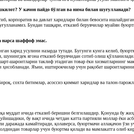
килот? У качон пайдо бўлган ва нима билан шуғулланади?
иб, корпоратив ва давлат харидлари билан бевосита ишлайдига
ғулланамиз. Бундан ташқари, етказиб берувчилар муайян буюрт
а нарса шаффоф эмас.
анган харид усулини назарда тутади. Бугунги кунга келиб, бую
ин, шунингдек ягона етказиб берувчидан сотиб олиш қўлланилади
й шарт-шароитларни таклиф этадиган товар ёки хизматларнинг ма
ри ҳисобланади. Яъни, иштирокчилар учун рақобат шароитларин
ироқ, сохта битимлар, асоссиз қиммат харидлар ва талон-тарож
сқа муддат ичида етказиб беришни белгилашдир. Қонунда бу жиҳ
йишадики, бу вақт ичида четдан катта партияли моллар ёки ас
ли даражада камайтиради, қолаверса, буюртмачи аллақачон ўзи 
 олдиндан товарлар учун буюртма қилади ва мамлакатга олиб ки