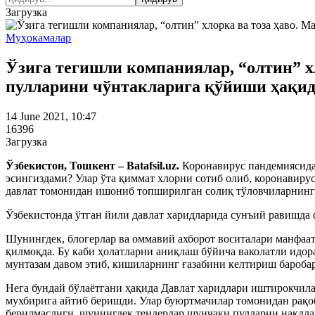
Загрузка
Муҳокамалар
Ўзига тегишли компаниялар, “олтин” х
пулларини чўнтакларига қўйиши ҳақи
14 June 2021, 10:47
16396
Загрузка
Ўзбекистон, Тошкент – Batafsil.uz.
Коронавирус пандемиясида
эсингиздами? Улар ўта қиммат хлорни сотиб олиб, коронавиру
давлат томонидан ишониб топширилган солиқ тўловчиларнинг 
Ўзбекистонда ўтган йили давлат харидларида сунъий равишда
Шунингдек, блогерлар ва оммавий ахборот воситалари манфаа
қилмоқда. Бу каби ҳолатларни аниқлаш бўйича ваколатли идор
мунтазам давом этиб, кишиларнинг ғазабини келтириш баробар
Нега бундай бўлаётгани ҳақида Давлат харидлари иштирокчила
мухбирига айтиб беришди. Улар буюртмачилар томонидан рақо
берилмаслиги, шунингдек тендерлар шунчаки пулларни нақдла