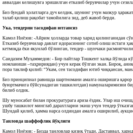
аввалдан келишувга эришилган етказиб берувчилар учун сезил
Биз бундай ҳолатларга дуч келдик, шунинг учун мазкур ҳара
талаб қилиш рақобат тамойилига зид, деб жавоб берди.
Ука, тендерни тасодифан ютгансиз
Камол Ниёзов: -Айрим ҳолларда товар харид қилинганидан сўнг
Етказиб берувчилар давлат идорасининг сотиб олиш истаги ҳа
кетмоқда ёки якунлаб бўлинган, тендер - шунчаки расмиятчили
Саидазим Муҳаммедов: - Бир пайтлар Тошкент халқа йўлида кўч
номланиши –таҳририядан) учун керак бўлган экан. Бироқ, ани
пора таклиф қилиб: “Укам, сен тасодифан ютиб чиққансан, ман
Биз принципиал равишда шартномани амалга оширишга қарор қи
буюртмачига бўйсунадиган ташкилотдан) намуналаримизни бир
билиб олдик.
Шу муносабат билан прокуратурага ариза ёздик. Улар иш очи
ушбу ташкилот минглаб дарахтларни экиш учун тендер ўтказган
Шундай қилиб, ҳамма нарса олдиндан амалга оширилиб, аукцио
Танловда шаффофлик йўқлиги
Камол Ниёзов: - Бизда танловлар қизиқ ўтади. Даставвал, хар