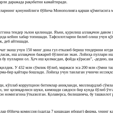
арли даражада рақобатни камайтиради.
катларнинг қонунийлиги бўйича Монополияга қарши қўмитасига 
гина тендер эълон қилинади. Яъни, қурилиш аллақачон давом эт
қида кейин хабар топишади. Тафсилотларни билиб олиш учун қўн
к, деб айтишади.
ат экиш учун 150 минг дона гул етказиб бериш тендерини ютдик
қласак, иш аллақачон бажариб бўлинган экан. Лойиҳа пуллари и
а бу пулларни ол. Ҳеч иш қилмасдан, фойда кўрасан”, -дедию, 
лдик. У 432 млн сўмлик бўлиб, маржаси эса 200 млн сўмни таш
ма-бир қайтара бошлади. Лойиҳа учун танлаган учинчи иссиқхо
шди, кўплаб коррупцион битимлар аниқланди, миллиардлаб сўмл
, энг қизиқарлиси шуки, кимошди савдоси бир кунда бўлиб ўтга
н номигагина ўтказилган. Қолаверса, билишимча, бу ташкилот 
идлар бўйича комиссия (одатда 7 кишидан иборат) фирма, унинг 