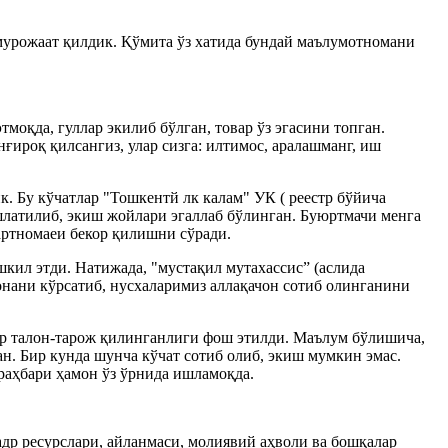
мурожаат қилдик. Қўмита ўз хатида бундай маълумотномани
моқда, гуллар экилиб бўлган, товар ўз эгасини топган.
ғироқ қилсангиз, улар сизга: илтимос, аралашманг, иш
. Бу кўчатлар "Тошкентй лк калам" УК ( реестр бўйича
шлатилиб, экиш жойлари эгаллаб бўлинган. Буюртмачи менга
шартномаеи бекор қилишни сўради.
кил этди. Натижада, "мустақил мутахассис” (аслида
нани кўрсатиб, нусхаларимиз аллақачон сотиб олинганини
ар талон-тарож қилинганлиги фош этилди. Маълум бўлишича,
н. Бир кунда шунча кўчат сотиб олиб, экиш мумкин эмас.
раҳбари ҳамон ўз ўрнида ишламоқда.
кадр ресурслари, айланмаси, молиявий аҳволи ва бошқалар