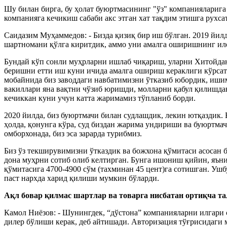
Шу билан бирга, бу ҳолат буюртмасининг "ўз" компанияларига
компанияга кечикиш сабаби акс этган хат тақдим этишга рухса
Саидазим Муҳаммедов: - Бизда қизиқ бир иш бўлган. 2019 йил
шартномани қўлга киритдик, аммо уни амалга оширишнинг ил
Бундай кўп сонли муҳрларни ишлаб чиқариш, уларни Хитойдан 
беришни етти иш куни ичида амалга ошириш кераклиги кўрсати
мобайнида биз заводдаги навбатимизни ўтказиб юбордик, ишим
вакиллари яна вақтни чўзиб юришди, молларни қабул қилишда
кечиккан куни учун катта жаримамиз тўпланиб борди.
2020 йилда, биз буюртмачи билан судлашдик, лекин ютқаздик.
ҳолда, қонунга кўра, суд биздан жарима ундириши ва буюртмач
омборхонада, биз эса зарарда турибмиз.
Биз ўз текширувимизни ўтказдик ва божхона қўмитаси асосан 
дона муҳрни сотиб олиб келтирган. Бунга ишониш қийин, яъни 
қўмитасига 4700-4900 сўм (тахминан 45 цент)га сотишган. Уш
паст нархда харид қилиши мумкин бўларди.
Ақл бовар қилмас шартлар ва товарга нисбатан ортиқча т
Камол Ниёзов: - Шунингдек, “дўстона” компанияларни илгари 
дилер бўлиши керак, деб айтишади. Авторизация тўғрисидаги м