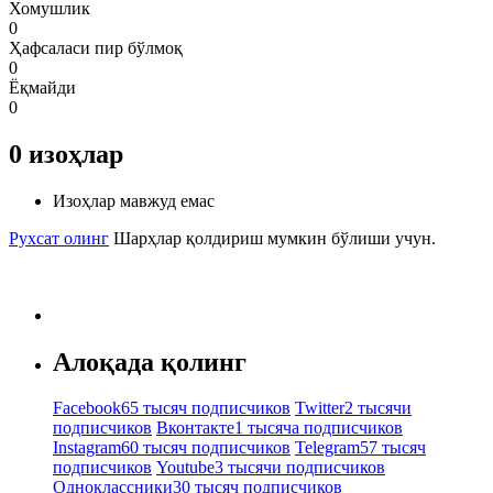
Хомушлик
0
Ҳафсаласи пир бўлмоқ
0
Ёқмайди
0
0
изоҳлар
Изоҳлар мавжуд емас
Рухсат олинг
Шарҳлар қолдириш мумкин бўлиши учун.
Алоқада қолинг
Facebook
65 тысяч подписчиков
Twitter
2 тысячи
подписчиков
Вконтакте
1 тысяча подписчиков
Instagram
60 тысяч подписчиков
Telegram
57 тысяч
подписчиков
Youtube
3 тысячи подписчиков
Одноклассники
30 тысяч подписчиков