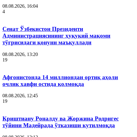
08.08.2026, 16:04
4
Сенат Ўзбекистон Президенти
Администрациясининг ҳуқуқий мақоми
тўғрисидаги қонунн маъқуллади
08.08.2026, 13:20
19
Афғонистонда 14 миллиондан ортиқ аҳоли
очлик хавфи остида қолмоқда
08.08.2026, 12:45
19
Криштиану Роналду ва Жоржина Родригес
тўйини Мадейрада ўтказиши кутилмоқда