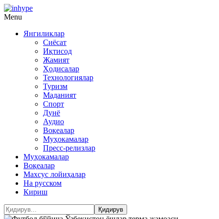
Menu
Янгиликлар
Сиёсат
Иқтисод
Жамият
Ҳодисалар
Технологиялар
Туризм
Маданият
Спорт
Дунё
Аудио
Воқеалар
Муҳокамалар
Пресс-релизлар
Муҳокамалар
Воқеалар
Махсус лойиҳалар
На русском
Кириш