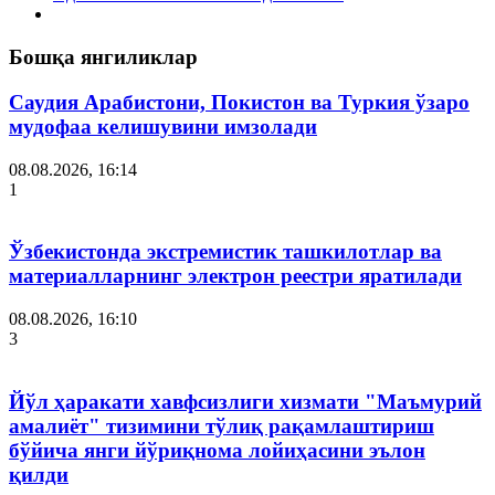
Бошқа янгиликлар
Саудия Арабистони, Покистон ва Туркия ўзаро
мудофаа келишувини имзолади
08.08.2026, 16:14
1
Ўзбекистонда экстремистик ташкилотлар ва
материалларнинг электрон реестри яратилади
08.08.2026, 16:10
3
Йўл ҳаракати хавфсизлиги хизмати "Маъмурий
амалиёт" тизимини тўлиқ рақамлаштириш
бўйича янги йўриқнома лойиҳасини эълон
қилди