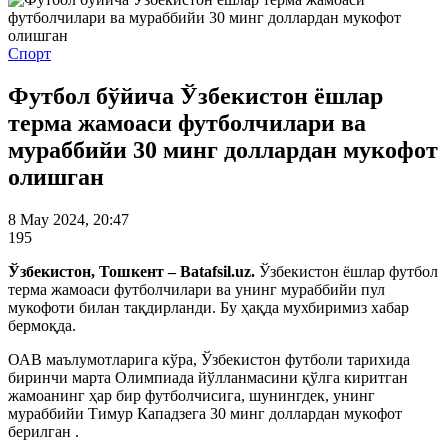
Спорт
Футбол бўйича Ўзбекистон ёшлар
терма жамоаси футболчилари ва
мураббийи 30 минг доллардан мукофот
олишган
8 May 2024, 20:47
195
Ўзбекистон, Тошкент – Batafsil.uz.
Ўзбекистон ёшлар футбол
терма жамоаси футболчилари ва унинг мураббийи пул
мукофоти билан тақдирланди. Бу ҳақда мухбиримиз хабар
бермоқда.
ОАВ маълумотларига кўра, Ўзбекистон футболи тарихида
биринчи марта Олимпиада йўлланмасини қўлга киритган
жамоанинг ҳар бир футболчисига, шунингдек, унинг
мураббийи Тимур Кападзега 30 минг доллардан мукофот
берилган .