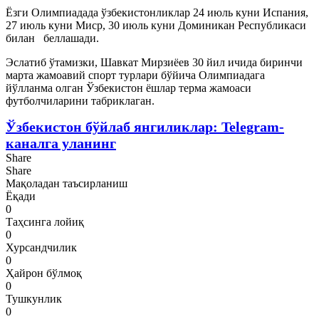
Ёзги Олимпиадада ўзбекистонликлар 24 июль куни Испания,
27 июль куни Миср, 30 июль куни Доминикан Республикаси
билан беллашади.
Эслатиб ўтамизки, Шавкат Мирзиёев 30 йил ичида биринчи
марта жамоавий спорт турлари бўйича Олимпиадага
йўлланма олган Ўзбекистон ёшлар терма жамоаси
футболчиларини табриклаган.
Ўзбекистон бўйлаб янгиликлар: Telegram-
каналга уланинг
Share
Share
Мақоладан таъсирланиш
Ёқади
0
Таҳсинга лойиқ
0
Хурсандчилик
0
Ҳайрон бўлмоқ
0
Тушкунлик
0