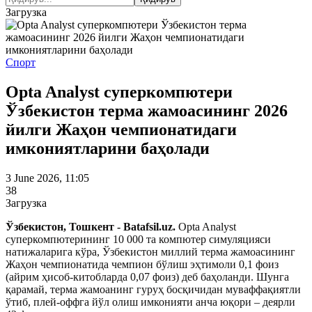
Загрузка
Спорт
Opta Analyst суперкомпютери
Ўзбекистон терма жамоасининг 2026
йилги Жаҳон чемпионатидаги
имкониятларини баҳолади
3 June 2026, 11:05
38
Загрузка
Ўзбекистон, Тошкент - Batafsil.uz.
Opta Analyst
суперкомпютерининг 10 000 та компютер симуляцияси
натижаларига кўра, Ўзбекистон миллий терма жамоасининг
Жаҳон чемпионатида чемпион бўлиш эҳтимоли 0,1 фоиз
(айрим ҳисоб-китобларда 0,07 фоиз) деб баҳоланди. Шунга
қарамай, терма жамоанинг гуруҳ босқичидан муваффақиятли
ўтиб, плей-оффга йўл олиш имконияти анча юқори – деярли