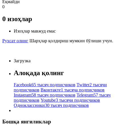
Ёқмайди
0
0
изоҳлар
Изоҳлар мавжуд емас
Рухсат олинг
Шарҳлар қолдириш мумкин бўлиши учун.
Загрузка
Алоқада қолинг
Facebook
65 тысяч подписчиков
Twitter
2 тысячи
подписчиков
Вконтакте
1 тысяча подписчиков
Instagram
58 тысяч подписчиков
Telegram
57 тысяч
подписчиков
Youtube
3 тысячи подписчиков
Одноклассники
30 тысяч подписчиков
Бошқа янгиликлар