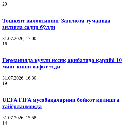
29
Тошкент вилоятининг Зангиота туманида
зилзила содир бўлди
31.07.2026, 17:00
16
Германияда кучли иссиқ оқибатида қарийб 10
минг киши вафот этди
31.07.2026, 16:30
19
UEFA FIFA мусобақаларини бойкот қилишга
тайёрланмоқда
31.07.2026, 15:58
14