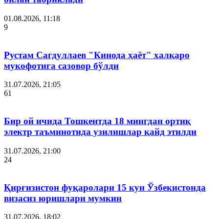
01.08.2026, 11:18
9
Рустам Сагдуллаев "Кинода ҳаёт" халқаро
мукофотига сазовор бўлди
31.07.2026, 21:05
61
Бир ой ичида Тошкентда 18 мингдан ортиқ
электр таъминотида узилишлар қайд этилди
31.07.2026, 21:00
24
Қирғизистон фуқаролари 15 кун Ўзбекистонда
визасиз юришлари мумкин
31.07.2026, 18:02