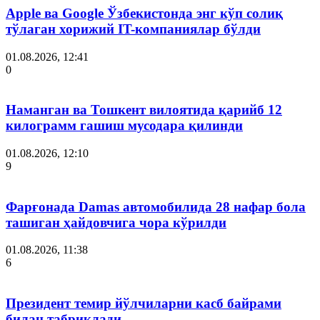
Apple ва Google Ўзбекистонда энг кўп солиқ
тўлаган хорижий IT-компаниялар бўлди
01.08.2026, 12:41
0
Наманган ва Тошкент вилоятида қарийб 12
килограмм гашиш мусодара қилинди
01.08.2026, 12:10
9
Фарғонада Damas автомобилида 28 нафар бола
ташиган ҳайдовчига чора кўрилди
01.08.2026, 11:38
6
Президент темир йўлчиларни касб байрами
билан табриклади