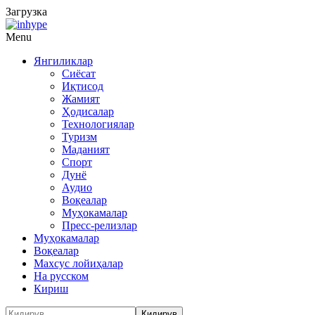
Загрузка
Menu
Янгиликлар
Сиёсат
Иқтисод
Жамият
Ҳодисалар
Технологиялар
Туризм
Маданият
Спорт
Дунё
Аудио
Воқеалар
Муҳокамалар
Пресс-релизлар
Муҳокамалар
Воқеалар
Махсус лойиҳалар
На русском
Кириш