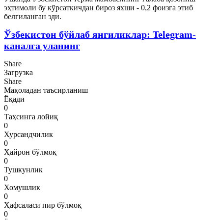
эҳтимоли бу кўрсаткичдан бироз яхши - 0,2 фоизга этиб
белгиланган эди.
Ўзбекистон бўйлаб янгиликлар: Telegram-
каналга уланинг
Share
Загрузка
Share
Мақоладан таъсирланиш
Ёқади
0
Таҳсинга лойиқ
0
Хурсандчилик
0
Ҳайрон бўлмоқ
0
Тушкунлик
0
Хомушлик
0
Ҳафсаласи пир бўлмоқ
0