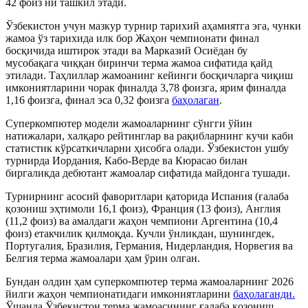
42 фоиз ни ташкил этади.
Ўзбекистон учун мазкур турнир тарихий аҳамиятга эга, чунки
жамоа ўз тарихида илк бор Жаҳон чемпионати финал
босқичида иштирок этади ва Марказий Осиёдан бу
мусобақага чиққан биринчи терма жамоа сифатида қайд
этилади. Таҳлиллар жамоанинг кейинги босқичларга чиқиш
имкониятларини чорак финалда 3,78 фоизга, ярим финалда
1,16 фоизга, финал эса 0,32 фоизга
баҳолаган
.
Суперкомпютер модели жамоаларнинг сўнгги ўйин
натижалари, халқаро рейтинглар ва рақибларнинг кучи каби
статистик кўрсаткичларни ҳисобга олади. Ўзбекистон ушбу
турнирда Иордания, Кабо-Верде ва Кюрасао билан
биргаликда дебютант жамоалар сифатида майдонга тушади.
Турнирнинг асосий фаворитлари қаторида Испания (ғалаба
қозониш эҳтимоли 16,1 фоиз), Франция (13 фоиз), Англия
(11,2 фоиз) ва амалдаги жаҳон чемпиони Аргентина (10,4
фоиз) етакчилик қилмоқда. Кучли ўнликдан, шунингдек,
Португалия, Бразилия, Германия, Нидерландия, Норвегия ва
Белгия терма жамоалари ҳам ўрин олган.
Бундан олдин ҳам суперкомпютер терма жамоаларнинг 2026
йилги жаҳон чемпионатидаги имкониятларини
баҳолаганди.
Ўшанда Ўзбекистон терма жамоасининг ғалаба қозониш