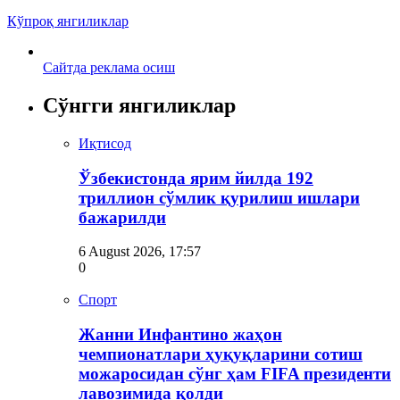
Кўпроқ янгиликлар
Сайтда реклама осиш
Сўнгги янгиликлар
Иқтисод
Ўзбекистонда ярим йилда 192
триллион сўмлик қурилиш ишлари
бажарилди
6 August 2026, 17:57
0
Спорт
Жанни Инфантино жаҳон
чемпионатлари ҳуқуқларини сотиш
можаросидан сўнг ҳам FIFA президенти
лавозимида қолди