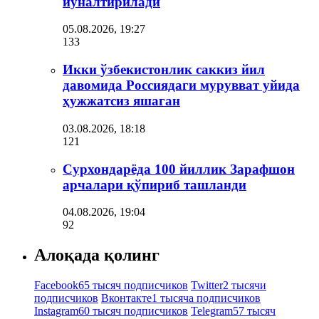
йўналтирилади
05.08.2026, 19:27
133
Икки ўзбекистонлик саккиз йил
давомида Россиядаги мурувват уйида
ҳужжатсиз яшаган
03.08.2026, 18:18
121
Сурхондарёда 100 йиллик Зарафшон
арчалари қўпириб ташланди
04.08.2026, 19:04
92
Алоқада қолинг
Facebook
65 тысяч подписчиков
Twitter
2 тысячи
подписчиков
Вконтакте
1 тысяча подписчиков
Instagram
60 тысяч подписчиков
Telegram
57 тысяч