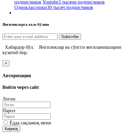
подписчиков
Youtube
3 тысячи подписчиков
Одноклассники
30 тысяч подписчиков
Янгиликларга аъзо бўлиш
Subscribe
Хабардор бўл.
Янгиликлар ва сўнгги янгиланишларни
кузатиб бор.
×
Авторизация
Войти через сайт
Логин
Парол
Ёдда сақламоқ мени