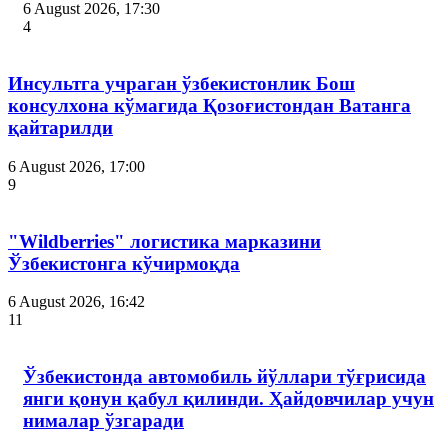
6 August 2026, 17:30
4
Инсультга учраган ўзбекистонлик Бош
консулхона кўмагида Қозоғистондан Ватанга
қайтарилди
6 August 2026, 17:00
9
"Wildberries" логистика марказини
Ўзбекистонга кўчирмоқда
6 August 2026, 16:42
11
Ўзбекистонда автомобиль йўллари тўғрисида
янги қонун қабул қилинди. Ҳайдовчилар учун
нималар ўзгаради