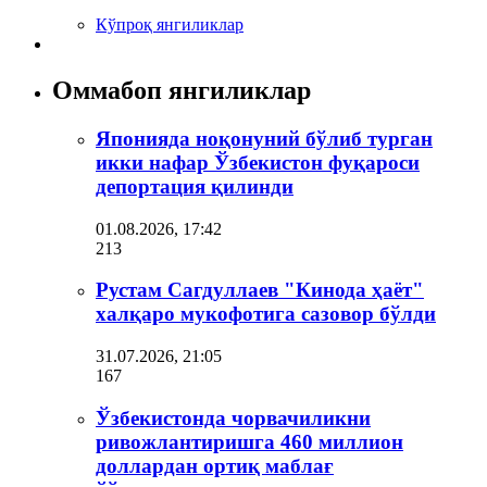
Кўпроқ янгиликлар
Оммабоп янгиликлар
Японияда ноқонуний бўлиб турган
икки нафар Ўзбекистон фуқароси
депортация қилинди
01.08.2026, 17:42
213
Рустам Сагдуллаев "Кинода ҳаёт"
халқаро мукофотига сазовор бўлди
31.07.2026, 21:05
167
Ўзбекистонда чорвачиликни
ривожлантиришга 460 миллион
доллардан ортиқ маблағ