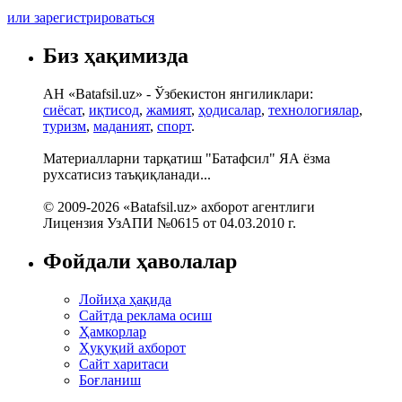
или зарегистрироваться
Биз ҳақимизда
АН «Batafsil.uz» - Ўзбекистон янгиликлари:
сиёсат
,
иқтисод
,
жамият
,
ҳодисалар
,
технологиялар
,
туризм
,
маданият
,
спорт
.
Материалларни тарқатиш "Батафсил" ЯА ёзма
рухсатисиз таъқиқланади...
© 2009-2026 «Batafsil.uz» ахборот агентлиги
Лицензия УзАПИ №0615 от 04.03.2010 г.
Фойдали ҳаволалар
Лойиҳа ҳақида
Сайтда реклама осиш
Ҳамкорлар
Ҳуқуқий ахборот
Сайт харитаси
Боғланиш