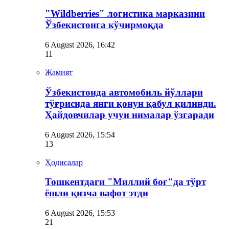
"Wildberries" логистика марказини
Ўзбекистонга кўчирмоқда
6 August 2026, 16:42
11
Жамият
Ўзбекистонда автомобиль йўллари
тўғрисида янги қонун қабул қилинди.
Ҳайдовчилар учун нималар ўзгаради
6 August 2026, 15:54
13
Ҳодисалар
Тошкентдаги "Миллий боғ"да тўрт
ёшли қизча вафот этди
6 August 2026, 15:53
21