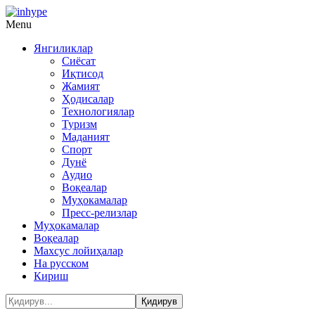
Menu
Янгиликлар
Сиёсат
Иқтисод
Жамият
Ҳодисалар
Технологиялар
Туризм
Маданият
Спорт
Дунё
Аудио
Воқеалар
Муҳокамалар
Пресс-релизлар
Муҳокамалар
Воқеалар
Махсус лойиҳалар
На русском
Кириш