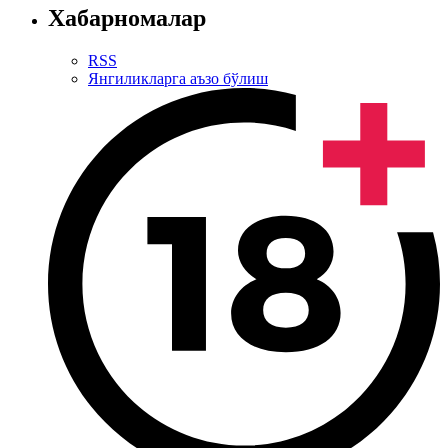
Хабарномалар
RSS
Янгиликларга аъзо бўлиш