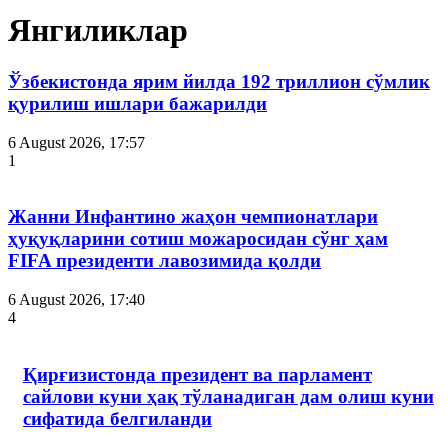
Янгиликлар
Ўзбекистонда ярим йилда 192 триллион сўмлик
қурилиш ишлари бажарилди
6 August 2026, 17:57
1
Жанни Инфантино жаҳон чемпионатлари
ҳуқуқларини сотиш можаросидан сўнг ҳам
FIFA президенти лавозимида қолди
6 August 2026, 17:40
4
Қирғизистонда президент ва парламент
сайлови куни ҳақ тўланадиган дам олиш куни
сифатида белгиланди