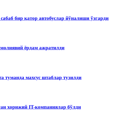
сабаб бир қатор автобуслар йўналиши ўзгарди
 молиявий ёрдам ажратилди
та туманда махсус штаблар тузилди
аган хорижий IT-компаниялар бўлди