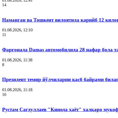
01.08.2026, 12:41
14
Наманган ва Тошкент вилоятида қарийб 12 кил
01.08.2026, 12:10
11
Фарғонада Damas автомобилида 28 нафар бола т
01.08.2026, 11:38
8
Президент темир йўлчиларни касб байрами била
01.08.2026, 11:18
16
Рустам Сагдуллаев "Кинода ҳаёт" халқаро мукоф