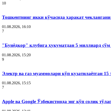
10
Тошкентнинг икки кўчасида ҳаракат чеклангани 
01.08.2026, 16:10
7
"Бунёдкор" клубига ҳукуматдан 5 миллиард сўм
01.08.2026, 15:20
9
Электр ва газ муаммолари кўп кузатилаётган 15 
01.08.2026, 15:15
7
Apple ва Google Ўзбекистонда энг кўп солиқ тўл