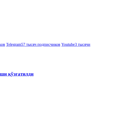
ков
Telegram
57 тысяч подписчиков
Youtube
3 тысячи
ши қўзғатилди