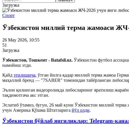
Загрузка
Спорт
Ўзбекистон миллий терма жамоаси ЖЧ-
26 May 2026, 10:55
51
Загрузка
Ўзбекистон, Тошкент - Batafsil.uz.
Ўзбекистон футбол ассоци
намойиш этди.
Қайд
этилишича
, ўтган йилга қадар миллий терма жамоа Герм
маҳаллий бренд — "7SABER" томонидан тайёрланган либослар
Эълон қилинган видеороликда либосларнинг яратилиш жараёни
тақдимотгача акс этган.
Эслатиб ўтамиз, бугун, 26 май куни Ўзбекистон миллий терма
учун Америка Қўшма Штатларига
йўл олди
.
Ўзбекистон бўйлаб янгиликлар: Telegram-кана