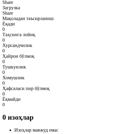
Share
Загрузка
Share
Мақоладан таъсирланиш
Ёқади
0
Таҳсинга лойиқ
0
Хурсандчилик
0
Ҳайрон бўлмоқ
0
Тушкунлик
0
Хомушлик
0
Ҳафсаласи пир бўлмоқ
0
Ёқмайди
0
0
изоҳлар
Изоҳлар мавжуд емас