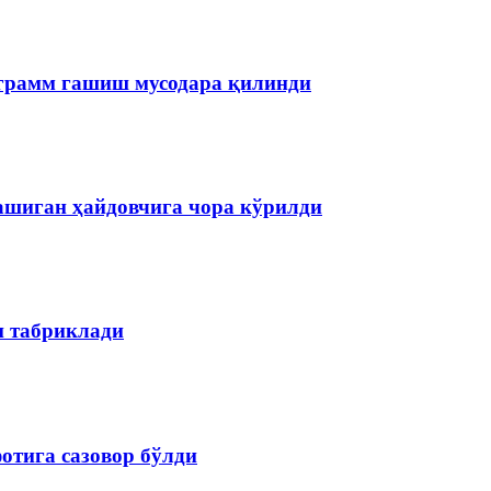
ограмм гашиш мусодара қилинди
ашиган ҳайдовчига чора кўрилди
н табриклади
отига сазовор бўлди