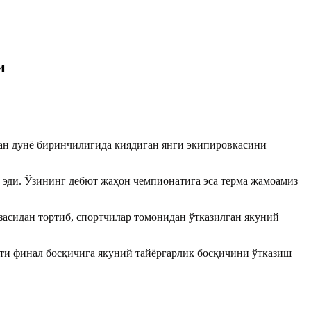
и
ан дунё биринчилигида киядиган янги экипировкасини
н эди. Ўзининг дебют жаҳон чемпионатига эса терма жамоамиз
асидан тортиб, спортчилар томонидан ўтказилган якуний
ати финал босқичига якуний тайёргарлик босқичини ўтказиш