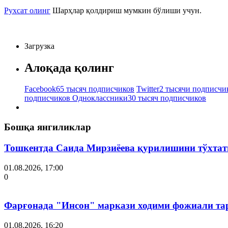
Рухсат олинг
Шарҳлар қолдириш мумкин бўлиши учун.
Загрузка
Алоқада қолинг
Facebook
65 тысяч подписчиков
Twitter
2 тысячи подписчи
подписчиков
Одноклассники
30 тысяч подписчиков
Бошқа янгиликлар
Тошкентда Саида Мирзиёева қурилишини тўхтат
01.08.2026, 17:00
0
Фарғонада "Инсон" маркази ходими фожиали тар
01.08.2026, 16:20