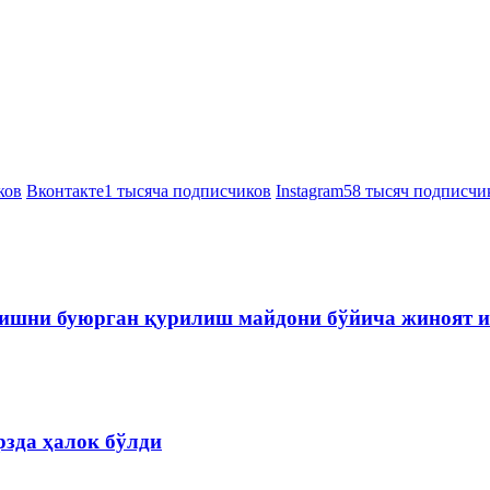
ков
Вконтакте
1 тысяча подписчиков
Instagram
58 тысяч подписчи
ишни буюрган қурилиш майдони бўйича жиноят и
зда ҳалок бўлди