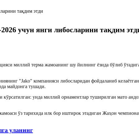
2026 учун янги либосларини тақдим этд
ацияси миллий терма жамоанинг шу йилнинг ёзида бўлиб ўтадиг
аниянинг "Jako" компанияси либосларидан фойдаланиб келаётга
да майдонга тушади.
 кўрсатилган: унда миллий орнаментлар туширилган мато андоз
 жамоаси ўз тарихида илк бор иштирок этадиган Жаҳон чемпион
лга уланинг