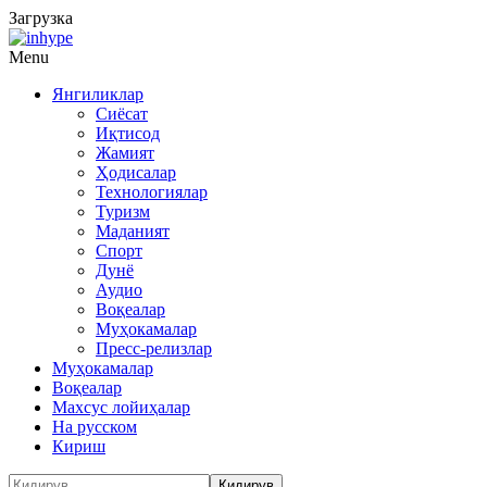
Загрузка
Menu
Янгиликлар
Сиёсат
Иқтисод
Жамият
Ҳодисалар
Технологиялар
Туризм
Маданият
Спорт
Дунё
Аудио
Воқеалар
Муҳокамалар
Пресс-релизлар
Муҳокамалар
Воқеалар
Махсус лойиҳалар
На русском
Кириш