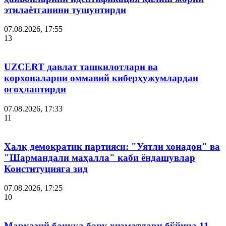
этилаётганини тушунтирди
07.08.2026, 17:55
13
UZCERT давлат ташкилотлари ва
корхоналарни оммавий киберҳужумлардан
огоҳлантирди
07.08.2026, 17:33
11
Халқ демократик партияси: "Уятли хонадон" ва
"Шармандали маҳалла" каби ёндашувлар
Конституцияга зид
07.08.2026, 17:25
10
Марказий банкка банк хизматлари бўйича 11