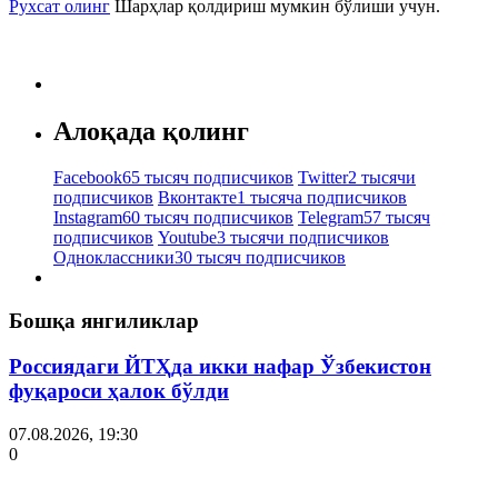
Рухсат олинг
Шарҳлар қолдириш мумкин бўлиши учун.
Алоқада қолинг
Facebook
65 тысяч подписчиков
Twitter
2 тысячи
подписчиков
Вконтакте
1 тысяча подписчиков
Instagram
60 тысяч подписчиков
Telegram
57 тысяч
подписчиков
Youtube
3 тысячи подписчиков
Одноклассники
30 тысяч подписчиков
Бошқа янгиликлар
Россиядаги ЙТҲда икки нафар Ўзбекистон
фуқароси ҳалок бўлди
07.08.2026, 19:30
0