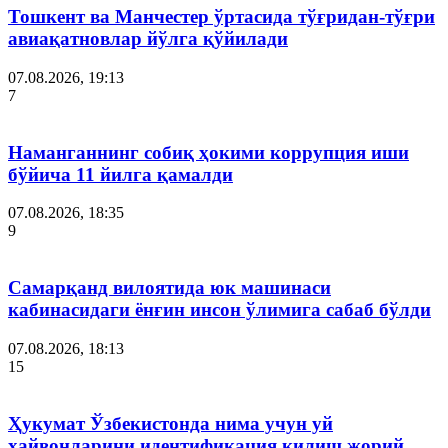
Тошкент ва Манчестер ўртасида тўғридан-тўғри
авиақатновлар йўлга қўйилади
07.08.2026, 19:13
7
Наманганнинг собиқ ҳокими коррупция иши
бўйича 11 йилга қамалди
07.08.2026, 18:35
9
Самарқанд вилоятида юк машинаси
кабинасидаги ёнғин инсон ўлимига сабаб бўлди
07.08.2026, 18:13
15
Ҳукумат Ўзбекистонда нима учун уй
ҳайвонларини идентификация қилиш жорий