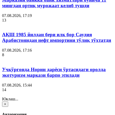
мингдан ортиқ мурожаат келиб тушди
07.08.2026, 17:19
13
АҚШ 1985 йилдан бери илк бор Саудия
Арабистонидан нефт импортини тўлиқ тўхтатди
07.08.2026, 17:16
8
Учқўрғонда Норин дарёси ўртасидаги оролда
экотуризм маркази барпо этилади
07.08.2026, 15:44
14
Юклаш...
×
Авторизация