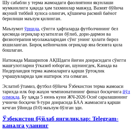
Шу сабабли у терма жамоадаги фаолиятини якунлаши
мумкинлиги ҳақида ҳам тахминлар мавжуд. Вазият бўйича
якуний тиббий хулоса олингач, қўшимча расмий баёнот
берилиши маълум қилинган.
Маълумот
ўрнида
, сўнгги ҳафталарда футболчининг бел
қисмида оғриқлар кузатилган бўлиб, дори-дармон ва
физиотерапия муолажаларидан сўнг унинг ҳолати бироз
яхшиланган. Бироқ кейинчалик оғриқлар яна безовта қила
бошлаган.
Натижада Машарипов АҚШдаги йиғин доирасидаги сўнгги
машғулотларни ўтказиб юборган, шунингдек, Канада ва
Нидерландия терма жамоаларига қарши ўртоқлик
учрашувларида ҳам иштирок эта олмаган.
Эслатиб ўтамиз, футбол бўйича Ўзбекистон терма жамоаси
тарихда илк бор жаҳон чемпионатининг финал босқичига
йўл
олмоқда
. Бу ҳақда 5 июнь куни ЖЧ-2026 Осиё саралашининг
учинчи босқичи 9-тури доирасида БАА жамоасига қарши
кечган ўйинда (0:0) маълум бўлган эди.
Ўзбекистон бўйлаб янгиликлар: Telegram-
каналга уланинг