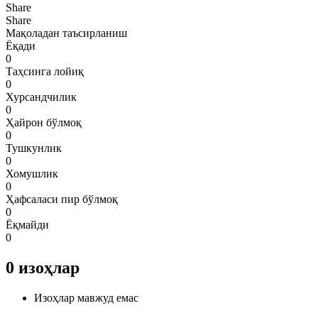
Share
Share
Мақоладан таъсирланиш
Ёқади
0
Таҳсинга лойиқ
0
Хурсандчилик
0
Ҳайрон бўлмоқ
0
Тушкунлик
0
Хомушлик
0
Ҳафсаласи пир бўлмоқ
0
Ёқмайди
0
0
изоҳлар
Изоҳлар мавжуд емас