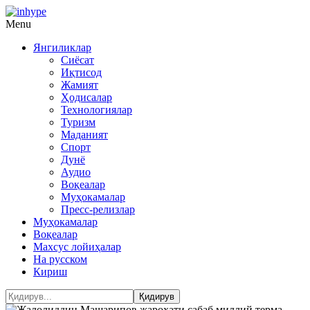
Menu
Янгиликлар
Сиёсат
Иқтисод
Жамият
Ҳодисалар
Технологиялар
Туризм
Маданият
Спорт
Дунё
Аудио
Воқеалар
Муҳокамалар
Пресс-релизлар
Муҳокамалар
Воқеалар
Махсус лойиҳалар
На русском
Кириш