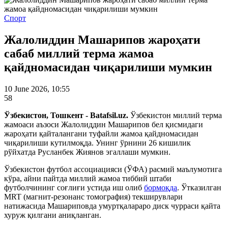
Спорт
Жалолиддин Машарипов жароҳати
сабаб миллий терма жамоа
қайдномасидан чиқарилиши мумкин
10 June 2026, 10:55
58
Ўзбекистон, Тошкент - Batafsil.uz.
Ўзбекистон миллий терма
жамоаси аъзоси Жалолиддин Машарипов бел қисмидаги
жароҳати қайталангани туфайли жамоа қайдномасидан
чиқарилиши кутилмоқда. Унинг ўрнини 26 кишилик
рўйхатда Русланбек Жиянов эгаллаши мумкин.
Ўзбекистон футбол ассоциацияси (ЎФА) расмий маълумотига
кўра, айни пайтда миллий жамоа тиббий штаби
футболчининг соғлиғи устида иш олиб
бормоқда
. Ўтказилган
MRT (магнит-резонанс томография) текширувлари
натижасида Машариповда умуртқалараро диск чурраси қайта
хуруж қилгани аниқланган.