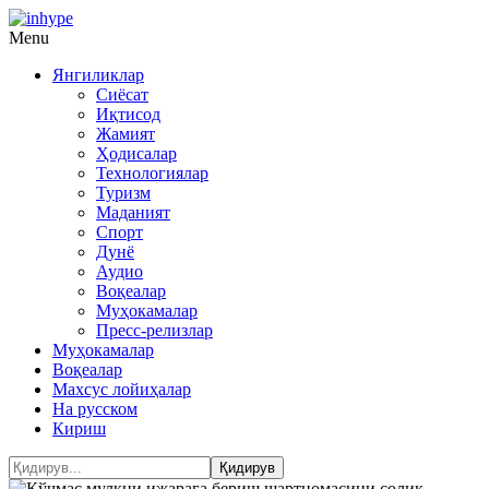
Menu
Янгиликлар
Сиёсат
Иқтисод
Жамият
Ҳодисалар
Технологиялар
Туризм
Маданият
Спорт
Дунё
Аудио
Воқеалар
Муҳокамалар
Пресс-релизлар
Муҳокамалар
Воқеалар
Махсус лойиҳалар
На русском
Кириш