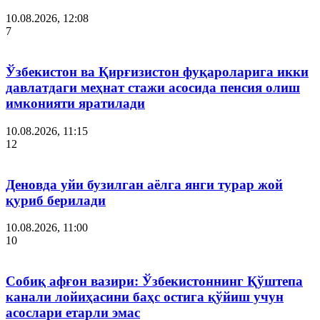
10.08.2026, 12:08
7
Ўзбекистон ва Қирғизистон фуқароларига икки
давлатдаги меҳнат стажи асосида пенсия олиш
имконияти яратилади
10.08.2026, 11:15
12
Деновда уйи бузилган аёлга янги турар жой
қуриб берилади
10.08.2026, 11:00
10
Собиқ афғон вазири: Ўзбекистоннинг Қўштепа
канали лойиҳасини баҳс остига қўйиш учун
асослари етарли эмас