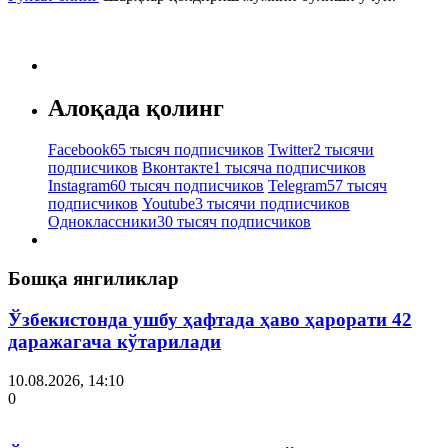
Алоқада қолинг
Facebook
65 тысяч подписчиков
Twitter
2 тысячи
подписчиков
Вконтакте
1 тысяча подписчиков
Instagram
60 тысяч подписчиков
Telegram
57 тысяч
подписчиков
Youtube
3 тысячи подписчиков
Одноклассники
30 тысяч подписчиков
Бошқа янгиликлар
Ўзбекистонда ушбу ҳафтада ҳаво ҳарорати 42
даражагача кўтарилади
10.08.2026, 14:10
0