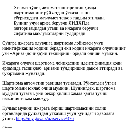
Хизмат тўлиқ автоматлаштирилган ҳамда
шартноманинг рўйхатдан ўтказилгани
тўғрисидаги маълумот тезкор тақдим этилади.
Бунинг учун ариза берувчи ЯИДХПда
(авторизациядан ўтади ва ижарага берувчи
сифатида маълумотларни тўлдиради.
Сўнгра ижарага олувчига шартнома лойиҳаси учун
идентификация кодини беради ёки кодни ижарага олувчининг
ўзи «Ариза (лойиҳа)ни текшириш» орқали олиши мумкин.
Ижарага олувчи шартнома лойиҳасини идентификация коди
ёрдамида тасдиқлаб, аризани тўлдиришни давом эттиради ва
буюртмани жўнатади.
Шартнома автоматик равишда тузилади. Рўйхатдан ўтган
шартномани юклаб олиш мумкин. Шунингдек, шартнома
муддати тугагач, уни бекор қилиш ҳамда қайта тузиш
имконияти ҳам мавжуд.
Кўчмас мулкни ижарага бериш шартномасини солиқ
органларида рўйхатдан ўтказиш учун қуйидаги ҳаволага
ўтинг:
https://my.gov.uz/uz/service/376