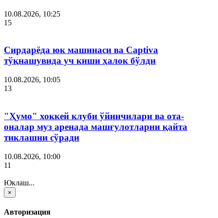
10.08.2026, 10:25
15
Сирдарёда юк машинаси ва Captiva
тўқнашувида уч киши ҳалок бўлди
10.08.2026, 10:05
13
"Ҳумо" хоккей клуби ўйинчилари ва ота-
оналар муз аренада машғулотларни қайта
тиклашни сўради
10.08.2026, 10:00
11
Юклаш...
×
Авторизация