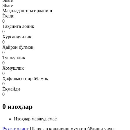
Share
Share
Мақоладан таъсирланиш
Ёқади
0
Таҳсинга лойиқ
0
Хурсандчилик
0
Ҳайрон бўлмоқ
0
Тушкунлик
0
Хомушлик
0
Ҳафсаласи пир бўлмоқ
0
Ёқмайди
0
0
изоҳлар
Изоҳлар мавжуд емас
Рухсат олинг
Шарҳлар қолдириш мумкин бўлиши учун.