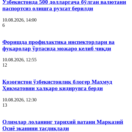
Ўзбекистонда 500 долларгача бўлган валютани
паспортсиз олишга рухсат берилди
10.08.2026, 14:00
6
Форишда профилактика инспекторлари ва
фуқаролар ўртасида можаро келиб чиқди
10.08.2026, 12:55
12
Қозоғистон ўзбекистонлик блогер Маҳмуд
Ҳикматовни халқаро қидирувга берди
10.08.2026, 12:30
13
Олимлар лоланинг тарихий ватани Марказий
Осиё эканини тасдиқлади