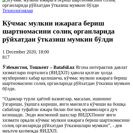
Технологиялар
Кўчмас мулкни ижарага бериш
шартномасини солиқ органларида
рўйхатдан ўтказиш мумкин бўлди
1 December 2020, 18:00
817
Ўзбекистон, Тошкент – Batafsil.uz
Ягона интерактив давлат
хизматлари порталига (ЯИДХП) ҳавола қилган ҳолда
мухбиримиз хабар қилишича, кўчмас мулкни ижарага бериш
шартномасини солиқ органларида рўйхатдан ўтказиш мумкин
бўлди.
“Одамлар турли ҳаётий вазиятлар, масалан, ишининг
ўзгариши, ўқишга кириши, янги манзилга кўчиши ва бошқа
сабаблар туфайли ижара билан боғлиқ муаммоларга дуч
келишади. Энди жисмоний шахслар ЯИДХПнинг янги
хизмати орқали кўчмас мулкни ижарага бериш шартномасини
солиқ органларида рўйхатдан ўтказишлари мумкин”, - дея
маълум қилмоқда ЯИДХП.