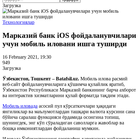
Загрузка
Технологиялар
Марказий банк iOS фойдаланувчилари
учун мобиль иловани ишга туширди
16 February 2021, 19:30
949
Загрузка
Ўзбекистон, Тошкент – Batafsil.uz.
Мобиль илова расмий
веб-сайт фойдаланувчиларига қўшимча қулайлик яратиб,
Ўзбекистон Республикаси Марказий банкининг барча ахборот
ва интерактив хизматларини қулай форматда тақдим этади.
Мобиль иловада
асосий пул кўрсаткичлари ҳақидаги
янгиликлар ва маълумотлардан ташқари валюта курсини сана
бўйича саралаш функцияси ёрдамида осонгина топиш,
шунингдек, энг кўп сўраладиган саволларга жавоблар ва
бошқа имкониятлардан фойдаланиш мумкин.
Иловада Ўзбекистоннинг географик харитасида жойлашуви