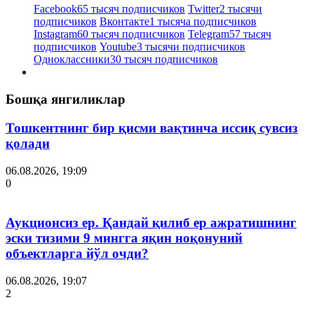
Facebook
65 тысяч подписчиков
Twitter
2 тысячи
подписчиков
Вконтакте
1 тысяча подписчиков
Instagram
60 тысяч подписчиков
Telegram
57 тысяч
подписчиков
Youtube
3 тысячи подписчиков
Одноклассники
30 тысяч подписчиков
Бошқа янгиликлар
Тошкентнинг бир қисми вақтинча иссиқ сувсиз
қолади
06.08.2026, 19:09
0
Аукционсиз ер. Қандай қилиб ер ажратишнинг
эски тизими 9 мингга яқин ноқонуний
объектларга йўл очди?
06.08.2026, 19:07
2