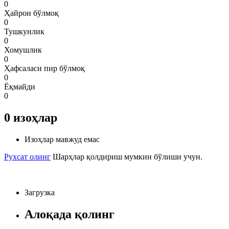
0
Ҳайрон бўлмоқ
0
Тушкунлик
0
Хомушлик
0
Ҳафсаласи пир бўлмоқ
0
Ёқмайди
0
0
изоҳлар
Изоҳлар мавжуд емас
Рухсат олинг
Шарҳлар қолдириш мумкин бўлиши учун.
Загрузка
Алоқада қолинг