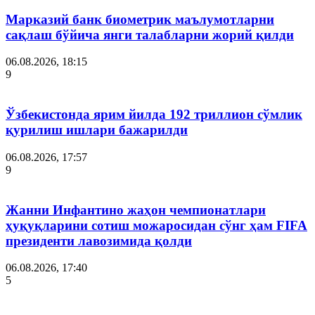
Марказий банк биометрик маълумотларни
сақлаш бўйича янги талабларни жорий қилди
06.08.2026, 18:15
9
Ўзбекистонда ярим йилда 192 триллион сўмлик
қурилиш ишлари бажарилди
06.08.2026, 17:57
9
Жанни Инфантино жаҳон чемпионатлари
ҳуқуқларини сотиш можаросидан сўнг ҳам FIFA
президенти лавозимида қолди
06.08.2026, 17:40
5