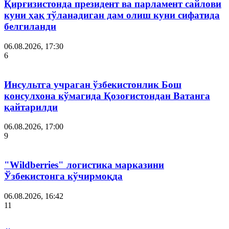
Қирғизистонда президент ва парламент сайлови
куни ҳақ тўланадиган дам олиш куни сифатида
белгиланди
06.08.2026, 17:30
6
Инсультга учраган ўзбекистонлик Бош
консулхона кўмагида Қозоғистондан Ватанга
қайтарилди
06.08.2026, 17:00
9
"Wildberries" логистика марказини
Ўзбекистонга кўчирмоқда
06.08.2026, 16:42
11