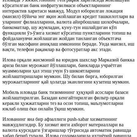
кўрсатилган банк инфратузилмаси объектларининг
интерактив харитаси мавжуд. Модул юборилган локация
(манзил) бўйича энг яқин жойлашган кредит ташкилотлари ва
уларнинг филиалларини, валюта айирбошлаш шохобчалари,
банкоматлар, шу жумладан, куну-тун ишлайдиган кўп
функцияли ўз-ўзига хизмат кўрсатиш пунктларини топиш ва
фойдаланувчи жойлашган жойдан танланган объектгача
бўлган масофани аниқлаш имконини беради. Унда манзил, иш
вақти, телефон рақамлар ва фотосуратлар акс этади.
Илова орқали жисмоний ва юридик шахслар Марказий банкка
ариза билан мурожаат йўллашлари, банкларда учраётган
муаммоларни ҳал этиш учун ўз шикоятларини
жойлаштиришлари мумкин. Шу билан бирга, юборилган
мурожаатларнинг қай ҳолатда эканлигини кузатиш мумкин.
Мобиль иловада банк тизимининг ҳуқуқий асослари базаси
жойлаштирилган. Базадан кенгайтирилган фильтр орқали
керакли ҳужжатларни тез ва осон топиш, маълумотларни
юклаб олиш ёки онлайн ўқиш мумкин.
Илованинг яна бир афзаллиги push-xabar хизматининг
мавжудлигидир. Бу хизмат янги ахборот материаллари ва
валюта курсидаги ўзгаришлар тўғрисида автоматик равишда
хабар бериб туради. Илова созламаларида ихтиёрий равишда