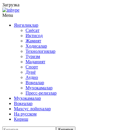
Загрузка
Menu
Янгиликлар
Сиёсат
Иқтисод
Жамият
Ҳодисалар
Технологиялар
Туризм
Маданият
Спорт
Дунё
Аудио
Воқеалар
Муҳокамалар
Пресс-релизлар
Муҳокамалар
Воқеалар
Махсус лойиҳалар
На русском
Кириш