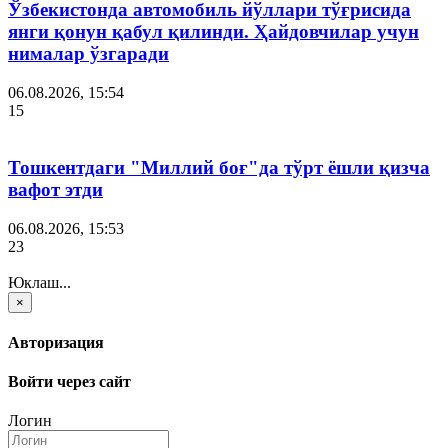
Ўзбекистонда автомобиль йўллари тўғрисида
янги қонун қабул қилинди. Ҳайдовчилар учун
нималар ўзгаради
06.08.2026, 15:54
15
Тошкентдаги "Миллий боғ"да тўрт ёшли қизча
вафот этди
06.08.2026, 15:53
23
Юклаш...
×
Авторизация
Войти через сайт
Логин