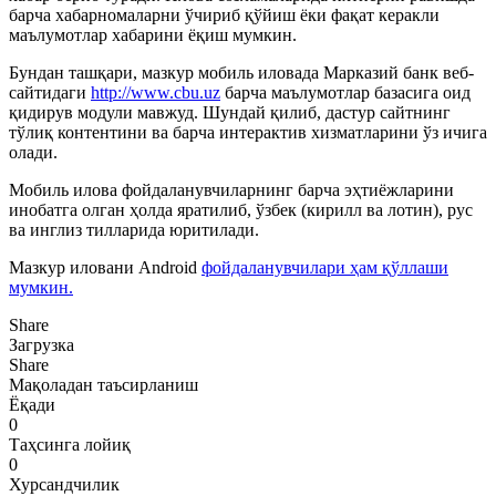
барча хабарномаларни ўчириб қўйиш ёки фақат керакли
маълумотлар хабарини ёқиш мумкин.
Бундан ташқари, мазкур мобиль иловада Марказий банк веб-
сайтидаги
http://www.cbu.uz
барча маълумотлар базасига оид
қидирув модули мавжуд. Шундай қилиб, дастур сайтнинг
тўлиқ контентини ва барча интерактив хизматларини ўз ичига
олади.
Мобиль илова фойдаланувчиларнинг барча эҳтиёжларини
инобатга олган ҳолда яратилиб, ўзбек (кирилл ва лотин), рус
ва инглиз тилларида юритилади.
Мазкур иловани Android
фойдаланувчилари ҳам қўллаши
мумкин.
Share
Загрузка
Share
Мақоладан таъсирланиш
Ёқади
0
Таҳсинга лойиқ
0
Хурсандчилик