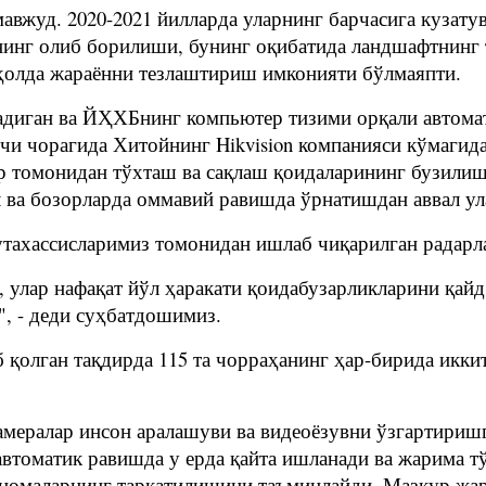
авжуд. 2020-2021 йилларда уларнинг барчасига кузат
нг олиб борилиши, бунинг оқибатида ландшафтнинг те
 ҳолда жараённи тезлаштириш имконияти бўлмаяпти.
тадиган ва ЙҲХБнинг компьютер тизими орқали автом
нчи чорагида Хитойнинг Hikvision компанияси кўмаги
ар томонидан тўхташ ва сақлаш қоидаларининг бузили
 ва бозорларда оммавий равишда ўрнатишдан аввал ула
утахассисларимиз томонидан ишлаб чиқарилган радарл
 улар нафақат йўл ҳаракати қоидабузарликларини қай
, - деди суҳбатдошимиз.
 қолган тақдирда 115 та чорраҳанинг ҳар-бирида икки
мералар инсон аралашуви ва видеоёзувни ўзгартириш
втоматик равишда у ерда қайта ишланади ва жарима т
омаларнинг тарқатилишини таъминлайди. Мазкур жараё