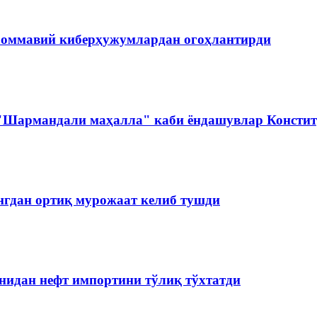
 оммавий киберҳужумлардан огоҳлантирди
 "Шармандали маҳалла" каби ёндашувлар Констит
нгдан ортиқ мурожаат келиб тушди
нидан нефт импортини тўлиқ тўхтатди