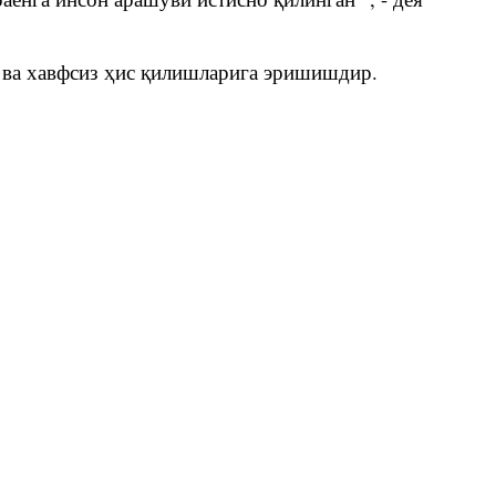
м ва хавфсиз ҳис қилишларига эришишдир.