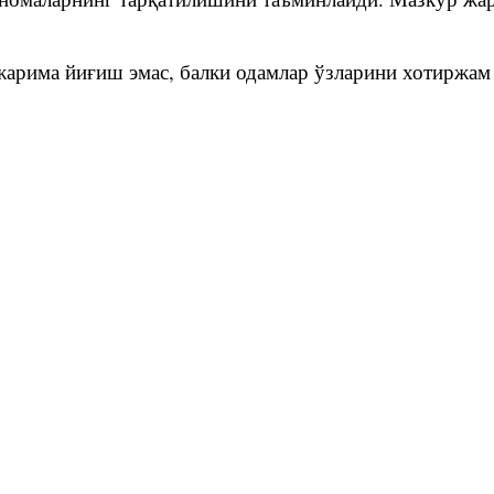
 жарима йиғиш эмас, балки одамлар ўзларини хотиржа