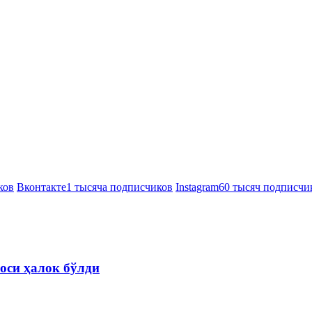
ков
Вконтакте
1 тысяча подписчиков
Instagram
60 тысяч подписчи
оси ҳалок бўлди