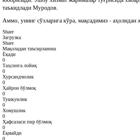
таъкидлади Муродов.
Аммо, унинг сўзларига кўра, мақсадимиз - аҳолидан
Share
Загрузка
Share
Мақоладан таъсирланиш
Ёқади
0
Таҳсинга лойиқ
0
Хурсандчилик
0
Ҳайрон бўлмоқ
0
Тушкунлик
0
Хомушлик
0
Ҳафсаласи пир бўлмоқ
0
Ёқмайди
0