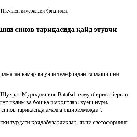
шни синов тариқасида қайд этувчи
илмаган камар ва уяли телефондан гаплашишни
ухрат Муродовнинг Batafsil.uz мухбирига берган
инг иқлим ва бошқа шароитлар: қуёш нури,
синов тариқасида амалга оширилмоқда”.
икки турдаги қоидабузарликлар, яъни светофорнинг