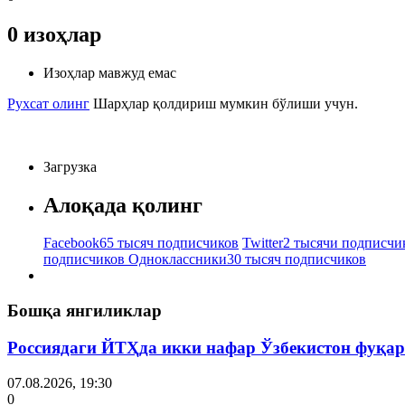
0
изоҳлар
Изоҳлар мавжуд емас
Рухсат олинг
Шарҳлар қолдириш мумкин бўлиши учун.
Загрузка
Алоқада қолинг
Facebook
65 тысяч подписчиков
Twitter
2 тысячи подписчи
подписчиков
Одноклассники
30 тысяч подписчиков
Бошқа янгиликлар
Россиядаги ЙТҲда икки нафар Ўзбекистон фуқар
07.08.2026, 19:30
0