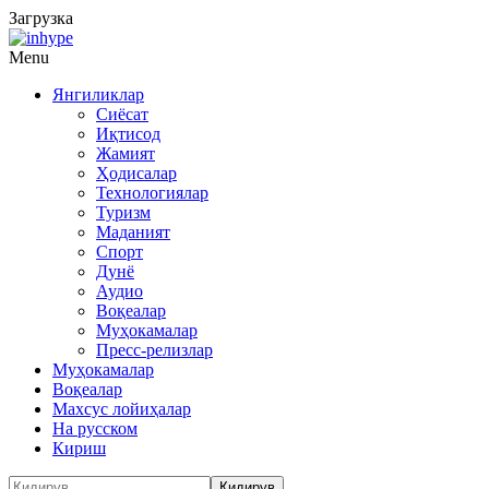
Загрузка
Menu
Янгиликлар
Сиёсат
Иқтисод
Жамият
Ҳодисалар
Технологиялар
Туризм
Маданият
Спорт
Дунё
Аудио
Воқеалар
Муҳокамалар
Пресс-релизлар
Муҳокамалар
Воқеалар
Махсус лойиҳалар
На русском
Кириш