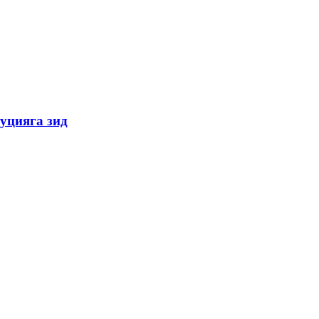
уцияга зид