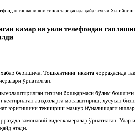
ган камар ва уяли телефондан гаплаши
илди
абар беришича, Тошкентнинг иккита чорраҳасида тақ
мералари ўрнатилган.
ьтерлаштирилган тизими бошқармаси бўлим бошлиғи Ш
 келтирилган жиҳозларга мослаштириш, хусусан бизн
лият юритишини текшириш мазкур йўналишдаги ишлар 
орраҳада замонавий видеокамералар ўрнатилган. Улар 
қайд этади.