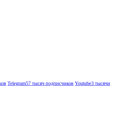
ков
Telegram
57 тысяч подписчиков
Youtube
3 тысячи