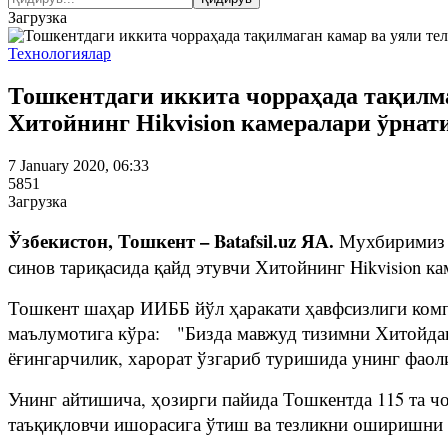
Загрузка
Технологиялар
Тошкентдаги иккита чорраҳада тақилма
Хитойнинг Hikvision камералари ўрнат
7 January 2020, 06:33
5851
Загрузка
Ўзбекистон, Тошкент – Batafsil.uz ЯА.
Мухбиримиз х
синов тариқасида қайд этувчи Хитойнинг Hikvision ка
Тошкент шаҳар ИИББ йўл ҳаракати ҳавфсизлиги комп
маълумотига кўра: "Бизда мавжуд тизимни Хитойдан
ёғингарчилик, харорат ўзгариб туришида унинг фао
Унинг айтишича, ҳозирги пайида Тошкентда 115 та ч
таъқиқловчи ишорасига ўтиш ва тезликни оширишни 