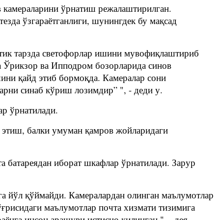
ув камераларини ўрнатиш режалаштирилган.
зда ўзгараётганлиги, шунингдек бу мақсад
атик тарзда светофорлар ишини мувофиқлаштириб
да Ўрикзор ва Ипподром бозорларида синов
шини қайд этиб бормоқда. Камералар сони
рни синаб кўриш лозимдир” ", - деди у.
ар ўрнатилади.
д этиш, балки умуман қамров жойларидаги
та батареядан иборат шкафлар ўрнатилади. Зарур
га йўл қўймайди. Камералардан олинган маълумотлар
ўғрисидаги маълумотлар почта хизмати тизимига
нга инсон арашуви истисно қилинган ", - дея