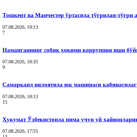
Тошкент ва Манчестер ўртасида тўғридан-тўғри 
07.08.2026, 19:13
7
Наманганнинг собиқ ҳокими коррупция иши бўй
07.08.2026, 18:35
9
Самарқанд вилоятида юк машинаси кабинасидаги
07.08.2026, 18:13
15
Ҳукумат Ўзбекистонда нима учун уй ҳайвонлар
07.08.2026, 17:55
13