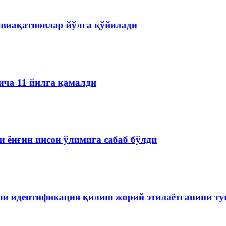
авиақатновлар йўлга қўйилади
ича 11 йилга қамалди
 ёнғин инсон ўлимига сабаб бўлди
ини идентификация қилиш жорий этилаётганини т