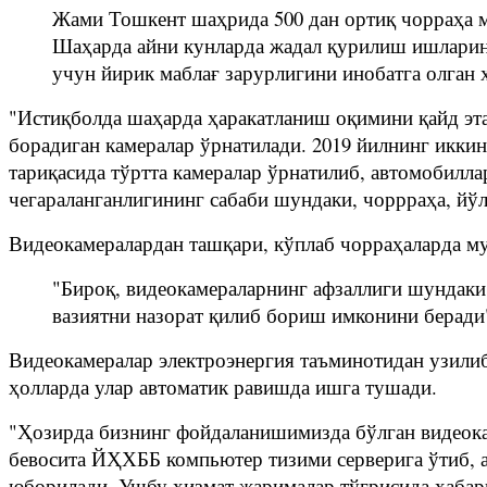
Жами Тошкент шаҳрида 500 дан ортиқ чорраҳа м
Шаҳарда айни кунларда жадал қурилиш ишларини
учун йирик маблағ зарурлигини инобатга олган
"Истиқболда шаҳарда ҳаракатланиш оқимини қайд э
борадиган камералар ўрнатилади. 2019 йилнинг икки
тариқасида тўртта камералар ўрнатилиб, автомобилл
чегараланганлигининг сабаби шундаки, чоррраҳа, йўл
Видеокамералардан ташқари, кўплаб чорраҳаларда м
"Бироқ, видеокамераларнинг афзаллиги шундаки,
вазиятни назорат қилиб бориш имконини беради"
Видеокамералар электроэнергия таъминотидан узилиб
ҳолларда улар автоматик равишда ишга тушади.
"Ҳозирда бизнинг фойдаланишимизда бўлган видеока
бевосита ЙҲХББ компьютер тизими серверига ўтиб, а
юборилади. Ушбу хизмат жарималар тўғрисида хабарн