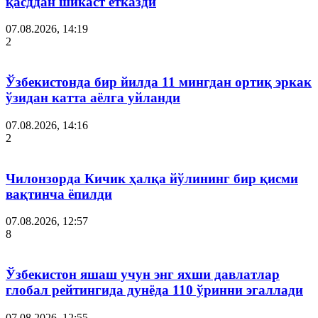
қасддан шикаст етказди
07.08.2026, 14:19
2
Ўзбекистонда бир йилда 11 мингдан ортиқ эркак
ўзидан катта аёлга уйланди
07.08.2026, 14:16
2
Чилонзорда Кичик ҳалқа йўлининг бир қисми
вақтинча ёпилди
07.08.2026, 12:57
8
Ўзбекистон яшаш учун энг яхши давлатлар
глобал рейтингида дунёда 110 ўринни эгаллади
07.08.2026, 12:55