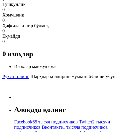
Тушкунлик
0
Хомушлик
0
Ҳафсаласи пир бўлмоқ
0
Ёқмайди
0
0
изоҳлар
Изоҳлар мавжуд емас
Рухсат олинг
Шарҳлар қолдириш мумкин бўлиши учун.
Алоқада қолинг
Facebook
65 тысяч подписчиков
Twitter
2 тысячи
подписчиков
Вконтакте
1 тысяча подписчиков