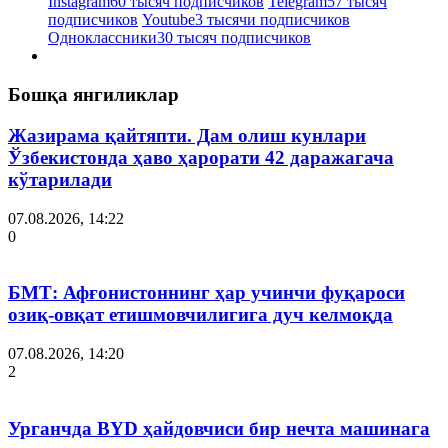
Instagram
60 тысяч подписчиков
Telegram
57 тысяч
подписчиков
Youtube
3 тысячи подписчиков
Одноклассники
30 тысяч подписчиков
Бошқа янгиликлар
Жазирама қайтяпти. Дам олиш кунлари
Ўзбекистонда ҳаво ҳарорати 42 даражагача
кўтарилади
07.08.2026, 14:22
0
БМТ: Афғонистоннинг ҳар учинчи фуқароси
озиқ-овқат етишмовчилигига дуч келмоқда
07.08.2026, 14:20
2
Урганчда BYD ҳайдовчиси бир нечта машинага