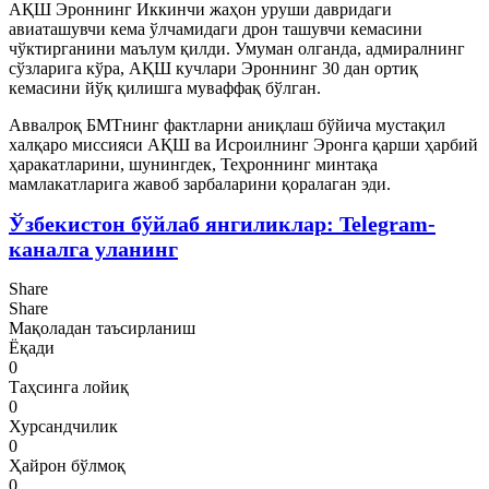
АҚШ Эроннинг Иккинчи жаҳон уруши давридаги
авиаташувчи кема ўлчамидаги дрон ташувчи кемасини
чўктирганини маълум қилди. Умуман олганда, адмиралнинг
сўзларига кўра, АҚШ кучлари Эроннинг 30 дан ортиқ
кемасини йўқ қилишга муваффақ бўлган.
Аввалроқ БМТнинг фактларни аниқлаш бўйича мустақил
халқаро миссияси АҚШ ва Исроилнинг Эронга қарши ҳарбий
ҳаракатларини, шунингдек, Теҳроннинг минтақа
мамлакатларига жавоб зарбаларини қоралаган эди.
Ўзбекистон бўйлаб янгиликлар: Telegram-
каналга уланинг
Share
Share
Мақоладан таъсирланиш
Ёқади
0
Таҳсинга лойиқ
0
Хурсандчилик
0
Ҳайрон бўлмоқ
0