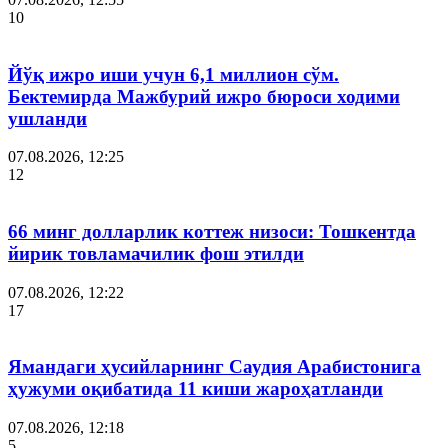
10
Йўқ ижро иши учун 6,1 миллион сўм.
Бектемирда Мажбурий ижро бюроси ходими
ушланди
07.08.2026, 12:25
12
66 минг долларлик коттеж низоси: Тошкентда
йирик товламачилик фош этилди
07.08.2026, 12:22
17
Ямандаги ҳусийларнинг Саудия Арабистонига
ҳужуми оқибатида 11 киши жароҳатланди
07.08.2026, 12:18
5