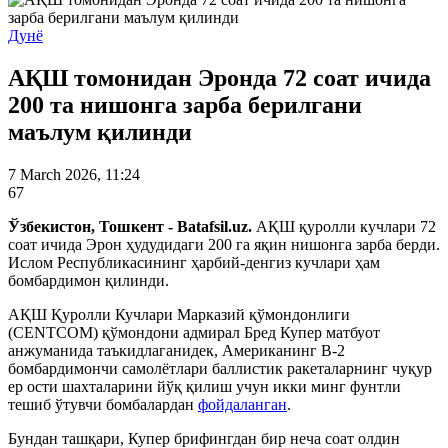
Дунё
АҚШ томонидан Эронда 72 соат ичида
200 та нишонга зарба берилгани
маълум қилинди
7 March 2026, 11:24
67
Ўзбекистон, Тошкент - Batafsil.uz.
АҚШ қуролли кучлари 72
соат ичида Эрон ҳудудидаги 200 га яқин нишонга зарба берди.
Ислом Республикасининг ҳарбий-денгиз кучлари ҳам
бомбардимон қилинди.
АҚШ Қуролли Кучлари Марказий қўмондонлиги
(CЕNТCОМ) қўмондони адмирал Бред Купер матбуот
анжуманида таъкидлаганидек, Американинг В-2
бомбардимончи самолётлари баллистик ракеталарнинг чуқур
ер ости шахталарини йўқ қилиш учун икки минг фунтли
тешиб ўтувчи бомбалардан
фойдаланган
.
Бундан ташқари, Купер брифингдан бир неча соат олдин