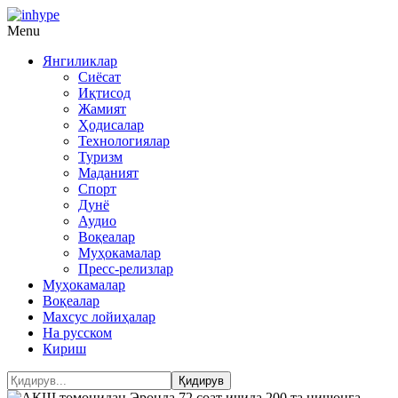
Menu
Янгиликлар
Сиёсат
Иқтисод
Жамият
Ҳодисалар
Технологиялар
Туризм
Маданият
Спорт
Дунё
Аудио
Воқеалар
Муҳокамалар
Пресс-релизлар
Муҳокамалар
Воқеалар
Махсус лойиҳалар
На русском
Кириш