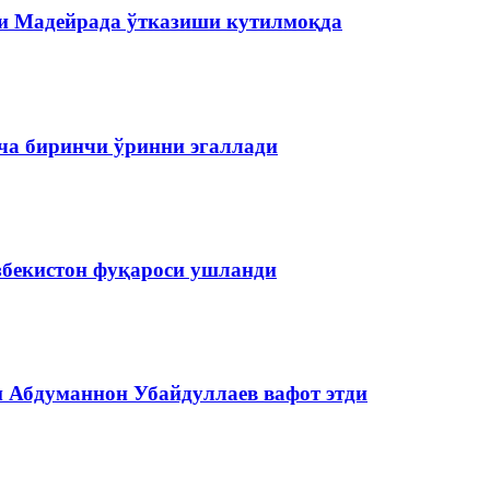
и Мадейрада ўтказиши кутилмоқда
ча биринчи ўринни эгаллади
збекистон фуқароси ушланди
и Абдуманнон Убайдуллаев вафот этди