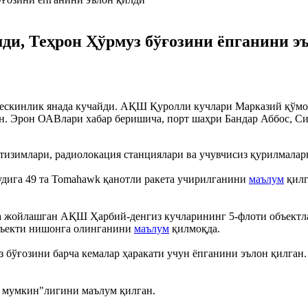
ди, Теҳрон Ҳўрмуз бўғозини ёпганини э
ескинлик янада кучайди. АҚШ Қуролли кучлари Марказий қўм
ан. Эрон ОАВлари хабар беришича, порт шаҳри Бандар Аббос, С
тизимлари, радиолокация станциялари ва учувчисиз қурилмалар
дига 49 та Tomahawk қанотли ракета учирилганини
маълум
қилг
а жойлашган АҚШ Ҳарбий-денгиз кучларининг 5-флоти объектла
бъекти нишонга олинганини
маълум
қилмоқда.
з бўғозини барча кемалар ҳаракати учун ёпганини эълон қилган.
и мумкин"лигини маълум қилган.