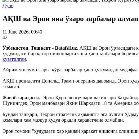
Дунё
АҚШ ва Эрон яна ўзаро зарбалар алмаш
11 June 2026, 09:40
42
Ўзбекистон, Тошкент - Batafsil.uz.
АҚШ ва Эрон ўртасидаги к
ҳудудидаги бир қатор нишонларга янги ҳаво зарбалари берилг
кузатилган
.
Айрим маълумотларга кўра, зарбалар ҳаво ҳужумидан мудофаа 
АҚШ президенти Дональд Трамп операция давомида Эрон ҳуду
этмаган.
Жавоб тариқасида Эрон Қуролли кучлари вакиллари Баҳрайнд
Шунингдек, Эрон манбалари Яқин Шарқдаги 18 та Америка о
Бундан ташқари, Теҳрон стратегик аҳамиятга эга бўлган Ҳўрму
кемалари ҳам мазкур ҳудуд орқали ҳаракатлана олмайди.
Эрон томони "ҳудуддаги ҳар қандай ҳаракат нишонга олиниш