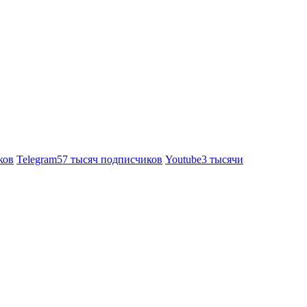
ков
Telegram
57 тысяч подписчиков
Youtube
3 тысячи