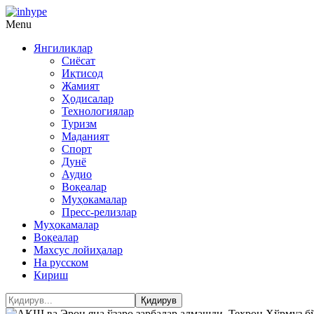
Menu
Янгиликлар
Сиёсат
Иқтисод
Жамият
Ҳодисалар
Технологиялар
Туризм
Маданият
Спорт
Дунё
Аудио
Воқеалар
Муҳокамалар
Пресс-релизлар
Муҳокамалар
Воқеалар
Махсус лойиҳалар
На русском
Кириш