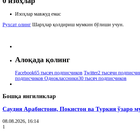
0
изоҳлар
Изоҳлар мавжуд емас
Рухсат олинг
Шарҳлар қолдириш мумкин бўлиши учун.
Алоқада қолинг
Facebook
65 тысяч подписчиков
Twitter
2 тысячи подписчи
подписчиков
Одноклассники
30 тысяч подписчиков
Бошқа янгиликлар
Саудия Арабистони, Покистон ва Туркия ўзаро 
08.08.2026, 16:14
1