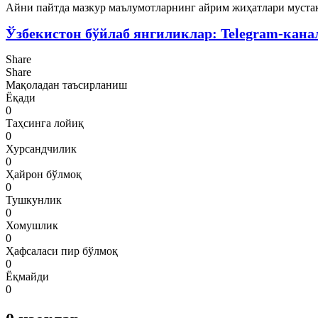
Айни пайтда мазкур маълумотларнинг айрим жиҳатлари мустақ
Ўзбекистон бўйлаб янгиликлар: Telegram-кана
Share
Share
Мақоладан таъсирланиш
Ёқади
0
Таҳсинга лойиқ
0
Хурсандчилик
0
Ҳайрон бўлмоқ
0
Тушкунлик
0
Хомушлик
0
Ҳафсаласи пир бўлмоқ
0
Ёқмайди
0