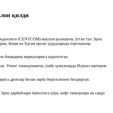
ълон қилди
ондонлиги (CENTCOM) маълум қилишича, ўтган тун Эрон
ирик, Кешм ва Ҳагам ороли ҳудудларида портлашлар
ни бошқариш марказларига қаратилган.
ан. Унинг таъкидлашича, ушбу ҳужумларда Исроил иштирок
рига дронлар билан зарба берилганини билдирган.
 Эрон ҳарбийлари баёнотига кўра, нефт танкерлари ва савдо