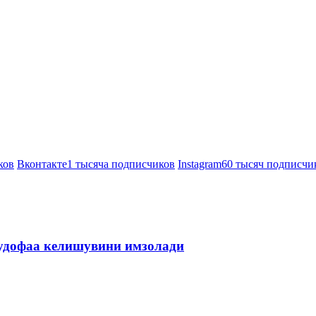
ков
Вконтакте
1 тысяча подписчиков
Instagram
60 тысяч подписчи
мудофаа келишувини имзолади