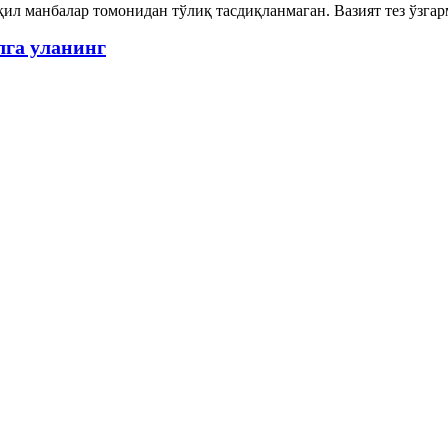
ил манбалар томонидан тўлиқ тасдиқланмаган. Вазият тез ўзга
лга уланинг