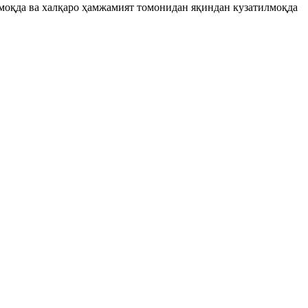
рмоқда ва халқаро ҳамжамият томонидан яқиндан кузатилмоқда