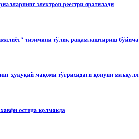
риалларнинг электрон реестри яратилади
амалиёт" тизимини тўлиқ рақамлаштириш бўйича 
инг ҳуқуқий мақоми тўғрисидаги қонунн маъқул
 хавфи остида қолмоқда