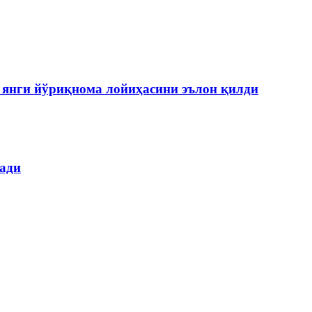
янги йўриқнома лойиҳасини эълон қилди
лади