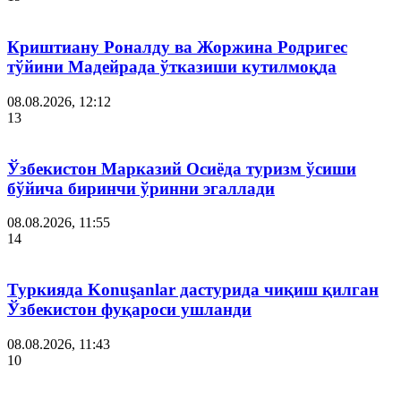
Криштиану Роналду ва Жоржина Родригес
тўйини Мадейрада ўтказиши кутилмоқда
08.08.2026, 12:12
13
Ўзбекистон Марказий Осиёда туризм ўсиши
бўйича биринчи ўринни эгаллади
08.08.2026, 11:55
14
Туркияда Konuşanlar дастурида чиқиш қилган
Ўзбекистон фуқароси ушланди
08.08.2026, 11:43
10