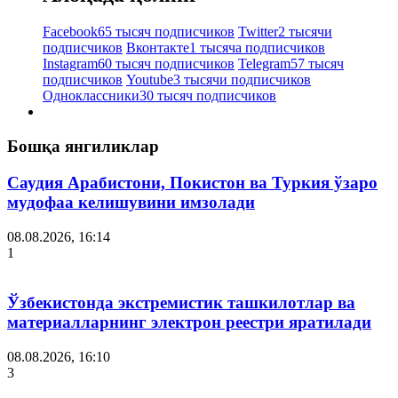
Facebook
65 тысяч подписчиков
Twitter
2 тысячи
подписчиков
Вконтакте
1 тысяча подписчиков
Instagram
60 тысяч подписчиков
Telegram
57 тысяч
подписчиков
Youtube
3 тысячи подписчиков
Одноклассники
30 тысяч подписчиков
Бошқа янгиликлар
Саудия Арабистони, Покистон ва Туркия ўзаро
мудофаа келишувини имзолади
08.08.2026, 16:14
1
Ўзбекистонда экстремистик ташкилотлар ва
материалларнинг электрон реестри яратилади
08.08.2026, 16:10
3