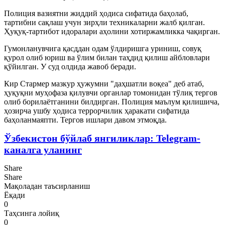
Полиция вазиятни жиддий ҳодиса сифатида баҳолаб,
тартибни сақлаш учун зирҳли техникаларни жалб қилган.
Ҳуқуқ-тартибот идоралари аҳолини хотиржамликка чақирган.
Гумонланувчига қасддан одам ўлдиришга уриниш, совуқ
қурол олиб юриш ва ўлим билан таҳдид қилиш айбловлари
қўйилган. У суд олдида жавоб беради.
Кир Стармер мазкур ҳужумни "даҳшатли воқеа" деб атаб,
ҳуқуқни муҳофаза қилувчи органлар томонидан тўлиқ тергов
олиб борилаётганини билдирган. Полиция маълум қилишича,
ҳозирча ушбу ҳодиса террорчилик ҳаракати сифатида
баҳоланмаяпти. Тергов ишлари давом этмоқда.
Ўзбекистон бўйлаб янгиликлар: Telegram-
каналга уланинг
Share
Share
Мақоладан таъсирланиш
Ёқади
0
Таҳсинга лойиқ
0