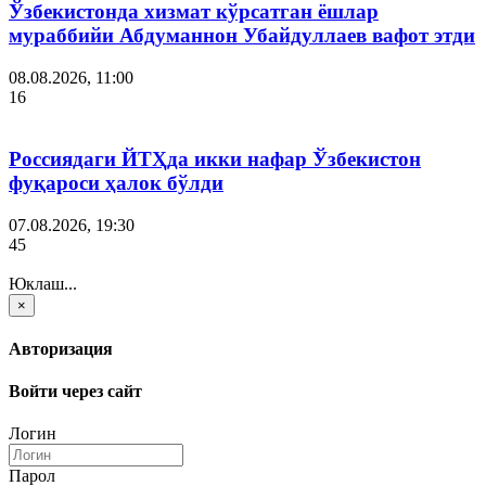
Ўзбекистонда хизмат кўрсатган ёшлар
мураббийи Абдуманнон Убайдуллаев вафот этди
08.08.2026, 11:00
16
Россиядаги ЙТҲда икки нафар Ўзбекистон
фуқароси ҳалок бўлди
07.08.2026, 19:30
45
Юклаш...
×
Авторизация
Войти через сайт
Логин
Парол