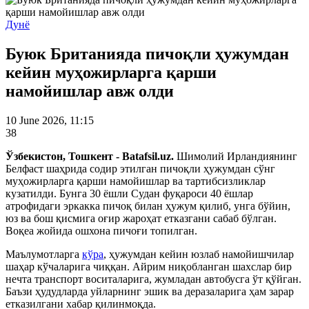
Дунё
Буюк Британияда пичоқли ҳужумдан
кейин муҳожирларга қарши
намойишлар авж олди
10 June 2026, 11:15
38
Ўзбекистон, Тошкент - Batafsil.uz.
Шимолий Ирландиянинг
Белфаст шаҳрида содир этилган пичоқли ҳужумдан сўнг
муҳожирларга қарши намойишлар ва тартибсизликлар
кузатилди. Бунга 30 ёшли Судан фуқароси 40 ёшлар
атрофидаги эркакка пичоқ билан ҳужум қилиб, унга бўйин,
юз ва бош қисмига оғир жароҳат етказгани сабаб бўлган.
Воқеа жойида ошхона пичоғи топилган.
Маълумотларга
кўра
, ҳужумдан кейин юзлаб намойишчилар
шаҳар кўчаларига чиққан. Айрим ниқобланган шахслар бир
нечта транспорт воситаларига, жумладан автобусга ўт қўйган.
Баъзи ҳудудларда уйларнинг эшик ва деразаларига ҳам зарар
етказилгани хабар қилинмоқда.