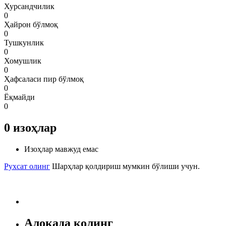
Хурсандчилик
0
Ҳайрон бўлмоқ
0
Тушкунлик
0
Хомушлик
0
Ҳафсаласи пир бўлмоқ
0
Ёқмайди
0
0
изоҳлар
Изоҳлар мавжуд емас
Рухсат олинг
Шарҳлар қолдириш мумкин бўлиши учун.
Алоқада қолинг