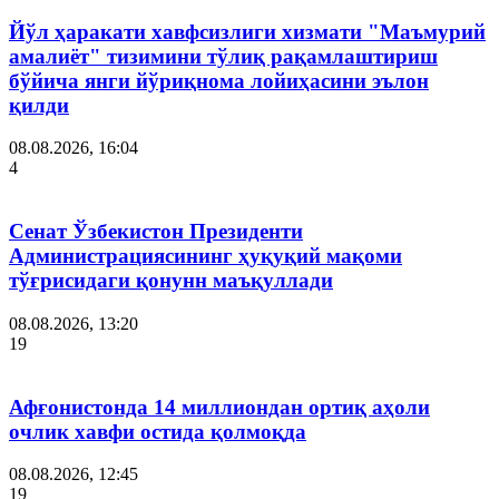
Йўл ҳаракати хавфсизлиги хизмати "Маъмурий
амалиёт" тизимини тўлиқ рақамлаштириш
бўйича янги йўриқнома лойиҳасини эълон
қилди
08.08.2026, 16:04
4
Сенат Ўзбекистон Президенти
Администрациясининг ҳуқуқий мақоми
тўғрисидаги қонунн маъқуллади
08.08.2026, 13:20
19
Афғонистонда 14 миллиондан ортиқ аҳоли
очлик хавфи остида қолмоқда
08.08.2026, 12:45
19