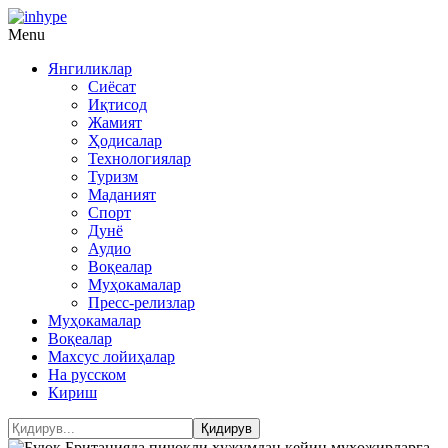
Menu
Янгиликлар
Сиёсат
Иқтисод
Жамият
Ҳодисалар
Технологиялар
Туризм
Маданият
Спорт
Дунё
Аудио
Воқеалар
Муҳокамалар
Пресс-релизлар
Муҳокамалар
Воқеалар
Махсус лойиҳалар
На русском
Кириш