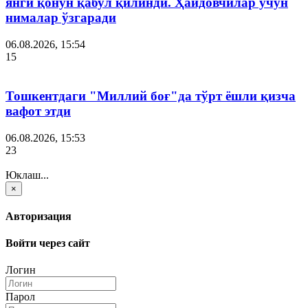
янги қонун қабул қилинди. Ҳайдовчилар учун
нималар ўзгаради
06.08.2026, 15:54
15
Тошкентдаги "Миллий боғ"да тўрт ёшли қизча
вафот этди
06.08.2026, 15:53
23
Юклаш...
×
Авторизация
Войти через сайт
Логин
Парол