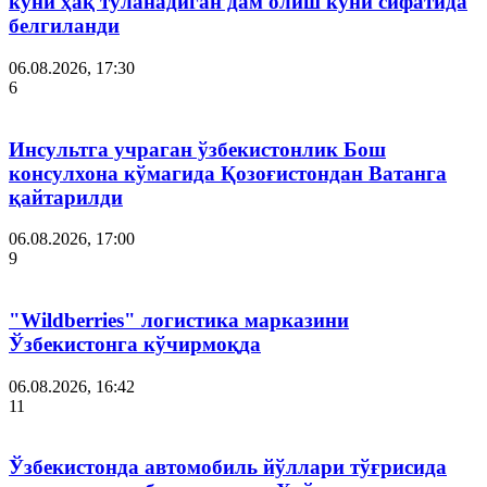
куни ҳақ тўланадиган дам олиш куни сифатида
белгиланди
06.08.2026, 17:30
6
Инсультга учраган ўзбекистонлик Бош
консулхона кўмагида Қозоғистондан Ватанга
қайтарилди
06.08.2026, 17:00
9
"Wildberries" логистика марказини
Ўзбекистонга кўчирмоқда
06.08.2026, 16:42
11
Ўзбекистонда автомобиль йўллари тўғрисида