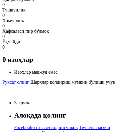
0
Тушкунлик
0
Хомушлик
0
Ҳафсаласи пир бўлмоқ
0
Ёқмайди
0
0
изоҳлар
Изоҳлар мавжуд емас
Рухсат олинг
Шарҳлар қолдириш мумкин бўлиши учун.
Загрузка
Алоқада қолинг
Facebook
65 тысяч подписчиков
Twitter
2 тысячи