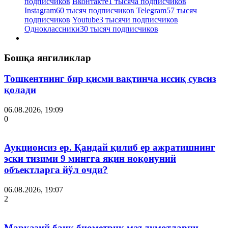
подписчиков
Вконтакте
1 тысяча подписчиков
Instagram
60 тысяч подписчиков
Telegram
57 тысяч
подписчиков
Youtube
3 тысячи подписчиков
Одноклассники
30 тысяч подписчиков
Бошқа янгиликлар
Тошкентнинг бир қисми вақтинча иссиқ сувсиз
қолади
06.08.2026, 19:09
0
Аукционсиз ер. Қандай қилиб ер ажратишнинг
эски тизими 9 мингга яқин ноқонуний
объектларга йўл очди?
06.08.2026, 19:07
2
Марказий банк биометрик маълумотларни