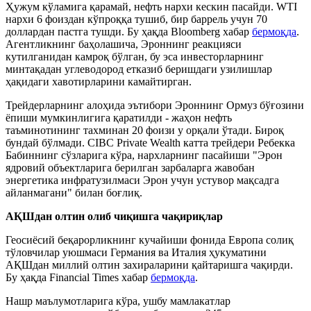
Ҳужум кўламига қарамай, нефть нархи кескин пасайди. WTI
нархи 6 фоиздан кўпроққа тушиб, бир баррель учун 70
доллардан пастга тушди. Бу ҳақда Bloomberg хабар
бермоқда
.
Агентликнинг баҳолашича, Эроннинг реакцияси
кутилганидан камроқ бўлган, бу эса инвесторларнинг
минтақадан углеводород етказиб беришдаги узилишлар
ҳақидаги хавотирларини камайтирган.
Трейдерларнинг алоҳида эътибори Эроннинг Ормуз бўғозини
ёпиши мумкинлигига қаратилди - жаҳон нефть
таъминотининг тахминан 20 фоизи у орқали ўтади. Бироқ
бундай бўлмади. CIBC Private Wealth катта трейдери Ребекка
Бабиннинг сўзларига кўра, нархларнинг пасайиши "Эрон
ядровий объектларига берилган зарбаларга жавобан
энергетика инфратузилмаси Эрон учун устувор мақсадга
айланмагани" билан боғлиқ.
АҚШдан олтин олиб чиқишга чақириқлар
Геосиёсий беқарорликнинг кучайиши фонида Европа солиқ
тўловчилар уюшмаси Германия ва Италия ҳукуматини
АҚШдан миллий олтин захираларини қайтаришга чақирди.
Бу ҳақда Financial Times хабар
бермоқда
.
Нашр маълумотларига кўра, ушбу мамлакатлар