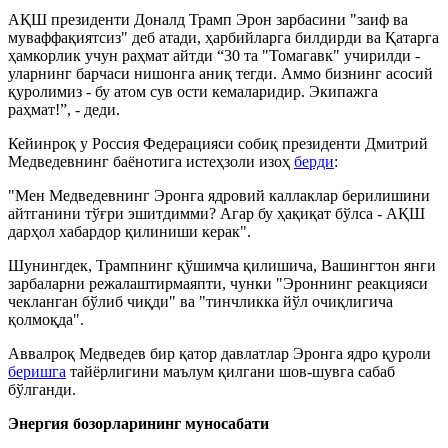
АҚШ президенти Доналд Трамп Эрон зарбасини "заиф ва
муваффақиятсиз" деб атади, ҳарбийларга билдирди ва Қатарга
ҳамкорлик учун раҳмат айтди “30 та "Томагавк" учирилди -
уларнинг барчаси нишонга аниқ тегди. Аммо бизнинг асосий
қуролимиз - бу атом сув ости кемаларидир. Экипажга
раҳмат!”, - деди.
Кейинроқ у Россия Федерацияси собиқ президенти Дмитрий
Медведевнинг баёнотига истеҳзоли изоҳ
берди
:
"Мен Медведевнинг Эронга ядровий каллаклар берилишини
айтганини тўғри эшитдимми? Агар бу ҳақиқат бўлса - АҚШ
дарҳол хабардор қилиниши керак".
Шунингдек, Трампнинг қўшимча қилишича, Вашингтон янги
зарбаларни режалаштирмаяпти, чунки "Эроннинг реакцияси
чекланган бўлиб чиқди" ва "тинчликка йўл очиқлигича
қолмоқда".
Аввалроқ Медведев бир қатор давлатлар Эронга ядро қуроли
беришга
тайёрлигини маълум қилгани шов-шувга сабаб
бўлганди.
Энергия бозорларининг муносабати