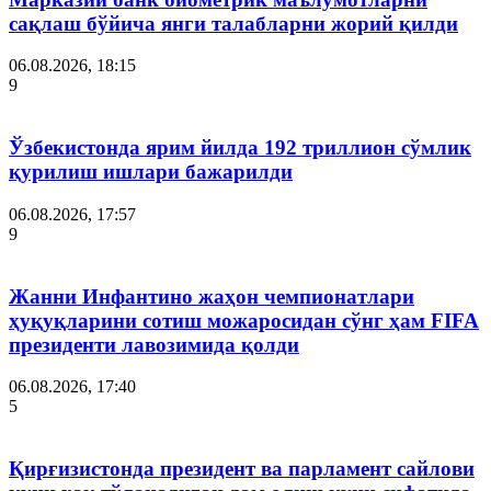
сақлаш бўйича янги талабларни жорий қилди
06.08.2026, 18:15
9
Ўзбекистонда ярим йилда 192 триллион сўмлик
қурилиш ишлари бажарилди
06.08.2026, 17:57
9
Жанни Инфантино жаҳон чемпионатлари
ҳуқуқларини сотиш можаросидан сўнг ҳам FIFA
президенти лавозимида қолди
06.08.2026, 17:40
5
Қирғизистонда президент ва парламент сайлови