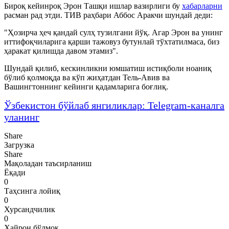
Бироқ кейинроқ Эрон Ташқи ишлар вазирлиги бу
хабарларни
расман рад этди. ТИВ раҳбари Аббос Аракчи шундай деди:
"Ҳозирча ҳеч қандай сулҳ тузилгани йўқ. Агар Эрон ва унинг
иттифоқчиларига қарши тажовуз бутунлай тўхтатилмаса, биз
ҳаракат қилишда давом этамиз".
Шундай қилиб, кескинликни юмшатиш истиқболи ноаниқ
бўлиб қолмоқда ва кўп жиҳатдан Тель-Авив ва
Вашингтоннинг кейинги қадамларига боғлиқ.
Ўзбекистон бўйлаб янгиликлар: Telegram-каналга
уланинг
Share
Загрузка
Share
Мақоладан таъсирланиш
Ёқади
0
Таҳсинга лойиқ
0
Хурсандчилик
0
Ҳайрон бўлмоқ