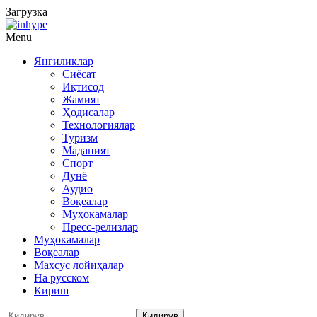
Загрузка
Menu
Янгиликлар
Сиёсат
Иқтисод
Жамият
Ҳодисалар
Технологиялар
Туризм
Маданият
Спорт
Дунё
Аудио
Воқеалар
Муҳокамалар
Пресс-релизлар
Муҳокамалар
Воқеалар
Махсус лойиҳалар
На русском
Кириш