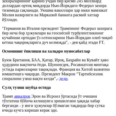
захираларининг қарийб учдан бир қисми 245 миллиард
доллардан ортиқ миқдорда Нью-Йоркдаги Федерал захира
тизимида сақланади. Уюшма вакиллари ҳар икки мамлакат
Молия вазирлиги ва Марказий банкига расмий хатлар
йўллади.
"Германия ва Италия президент Трампнинг Федерал захирага
бир неча бор ҳужумлари ва геосиёсий турбулентликнинг
кучайиши ортидан ўз олтинларини Нью-Йоркдан олиб чиқиб
кетиш чақириқларига дуч келмоқда", - дея қайд этади FT.
Осмоннинг ёпилиши ва халқаро муносабатлар
Буюк Британия, БАА, Қатар, Ироқ, Баҳрайн ва Кувайт ҳаво
ҳудудини вақтинча ёпди. Шунингдек, Росавиатсия минтақа
устида парвозларни тақиқлади. Франция ва Хитой вазиятни
юмшатишга чақирди. Президент Макрон "Тартибсизлик
спиралини узиш вақти келди",-
деди
.
Сулҳ тузиш шубҳа остида
Трамп
аввалроқ
Эрон ва Исроил ўртасида ўт очишни
тўхтатиш бўйича келишувга эришилгани ҳақида хабар
берганди - у янги ҳужумлар бўлмаган тақдирда бир сутка
ичида кучга кириши керак эди.