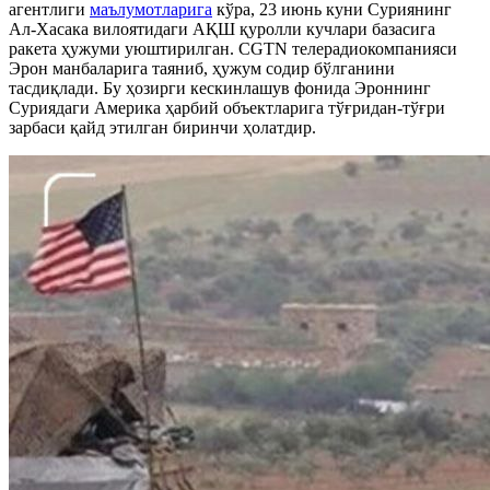
агентлиги
маълумотларига
кўра, 23 июнь куни Суриянинг
Ал-Хасака вилоятидаги АҚШ қуролли кучлари базасига
ракета ҳужуми уюштирилган. CGTN телерадиокомпанияси
Эрон манбаларига таяниб, ҳужум содир бўлганини
тасдиқлади. Бу ҳозирги кескинлашув фонида Эроннинг
Суриядаги Америка ҳарбий объектларига тўғридан-тўғри
зарбаси қайд этилган биринчи ҳолатдир.