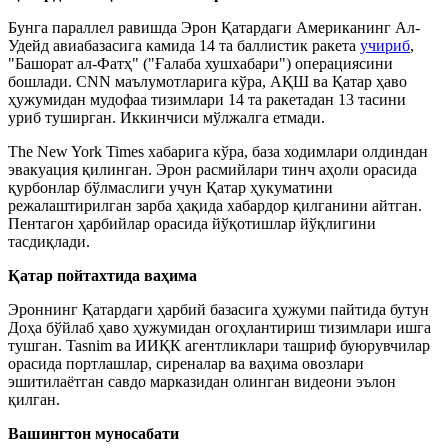
Бунга параллел равишда Эрон Қатардаги Американинг Ал-
Удейд авиабазасига камида 14 та баллистик ракета
учириб
,
"Башорат ал-Фатҳ" ("Ғалаба хушхабари") операциясини
бошлади. CNN маълумотларига кўра, АҚШ ва Қатар ҳаво
ҳужумидан мудофаа тизимлари 14 та ракетадан 13 тасини
уриб туширган. Иккинчиси мўлжалга етмади.
The New York Times хабарига кўра, база ходимлари олдиндан
эвакуация қилинган. Эрон расмийлари тинч аҳоли орасида
қурбонлар бўлмаслиги учун Қатар ҳукуматини
режалаштирилган зарба ҳақида хабардор қилганини айтган.
Пентагон ҳарбийлар орасида йўқотишлар йўқлигини
тасдиқлади.
Қатар пойтахтида ваҳима
Эроннинг Қатардаги ҳарбий базасига ҳужуми пайтида бутун
Доҳа бўйлаб ҳаво ҳужумидан огоҳлантириш тизимлари ишга
тушган. Tasnim ва ИИҚК агентликлари ташриф буюрувчилар
орасида портлашлар, сиреналар ва ваҳима овозлари
эшитилаётган савдо марказидан олинган видеони эълон
қилган.
Вашингтон муносабати