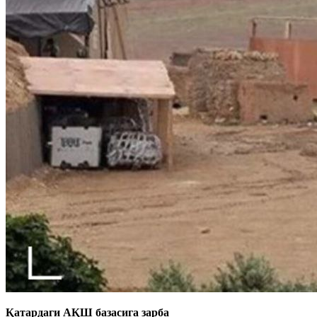
Қатардаги АҚШ базасига зарба