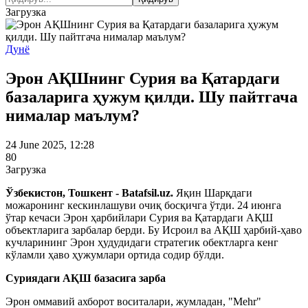
Загрузка
Дунё
Эрон АҚШнинг Сурия ва Қатардаги
базаларига ҳужум қилди. Шу пайтгача
нималар маълум?
24 June 2025, 12:28
80
Загрузка
Ўзбекистон, Тошкент - Batafsil.uz.
Яқин Шарқдаги
можаронинг кескинлашуви очиқ босқичга ўтди. 24 июнга
ўтар кечаси Эрон ҳарбийлари Сурия ва Қатардаги АҚШ
объектларига зарбалар берди. Бу Исроил ва АҚШ ҳарбий-ҳаво
кучларининг Эрон ҳудудидаги стратегик обектларга кенг
кўламли ҳаво ҳужумлари ортида содир бўлди.
Суриядаги АҚШ базасига зарба
Эрон оммавий ахборот воситалари, жумладан, "Mehr"