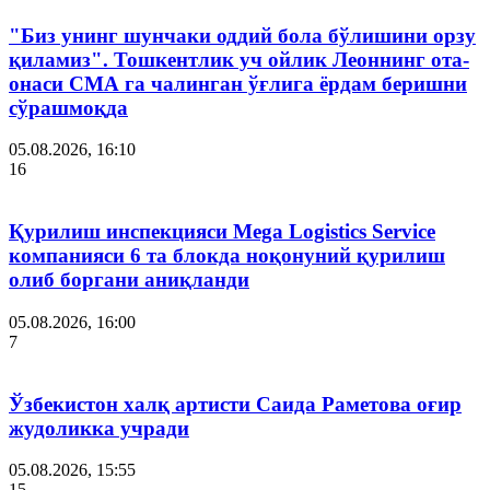
"Биз унинг шунчаки оддий бола бўлишини орзу
қиламиз". Тошкентлик уч ойлик Леоннинг ота-
онаси СМА га чалинган ўғлига ёрдам беришни
сўрашмоқда
05.08.2026, 16:10
16
Қурилиш инспекцияси Мega Logistics Service
компанияси 6 та блокда ноқонуний қурилиш
олиб боргани аниқланди
05.08.2026, 16:00
7
Ўзбекистон халқ артисти Саида Раметова оғир
жудоликка учради
05.08.2026, 15:55
15