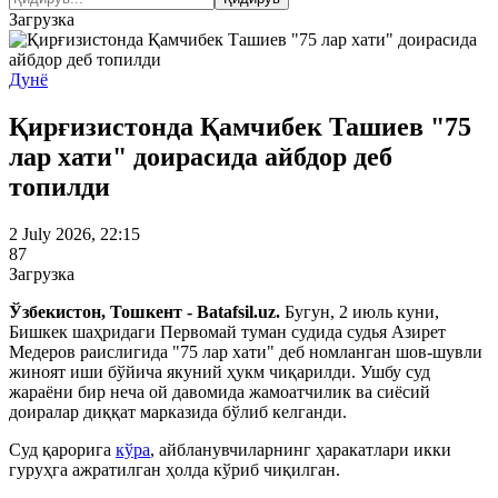
Загрузка
Дунё
Қирғизистонда Қамчибек Ташиев "75
лар хати" доирасида айбдор деб
топилди
2 July 2026, 22:15
87
Загрузка
Ўзбекистон, Тошкент - Batafsil.uz.
Бугун, 2 июль куни,
Бишкек шаҳридаги Первомай туман судида судья Азирет
Медеров раислигида "75 лар хати" деб номланган шов-шувли
жиноят иши бўйича якуний ҳукм чиқарилди. Ушбу суд
жараёни бир неча ой давомида жамоатчилик ва сиёсий
доиралар диққат марказида бўлиб келганди.
Суд қарорига
кўра
, айбланувчиларнинг ҳаракатлари икки
гуруҳга ажратилган ҳолда кўриб чиқилган.