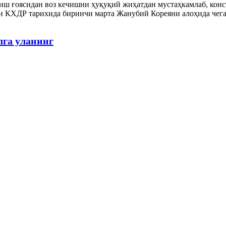
ш ғоясидан воз кечишни ҳуқуқий жиҳатдан мустаҳкамлаб, кон
и КХДР тарихида биринчи марта Жанубий Кореяни алоҳида чега
лга уланинг