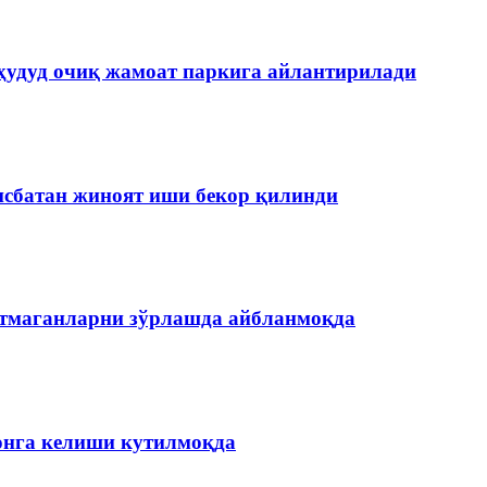
ҳудуд очиқ жамоат паркига айлантирилади
нисбатан жиноят иши бекор қилинди
етмаганларни зўрлашда айбланмоқда
онга келиши кутилмоқда