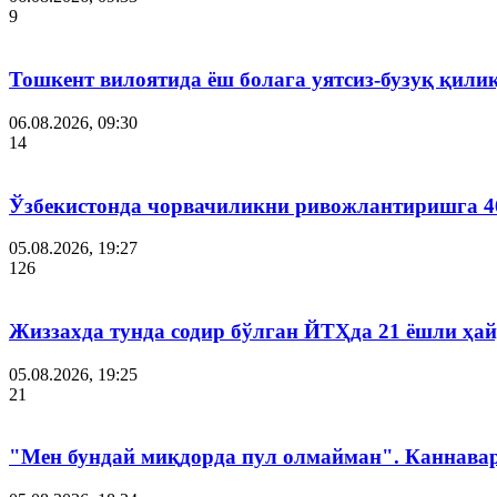
9
Тошкент вилоятида ёш болага уятсиз-бузуқ қили
06.08.2026, 09:30
14
Ўзбекистонда чорвачиликни ривожлантиришга 4
05.08.2026, 19:27
126
Жиззахда тунда содир бўлган ЙТҲда 21 ёшли ҳай
05.08.2026, 19:25
21
"Мен бундай миқдорда пул олмайман". Каннава