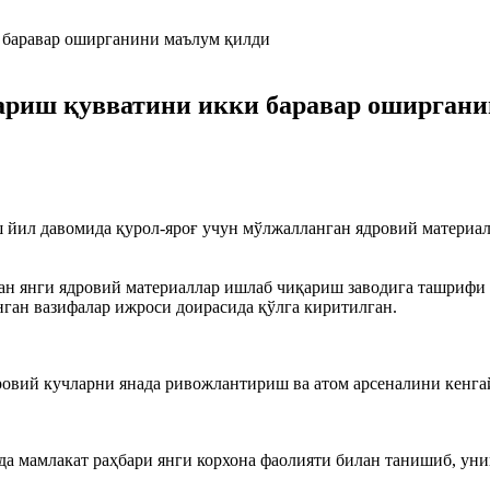
ариш қувватини икки баравар оширгани
йил давомида қурол-яроғ учун мўлжалланган ядровий материа
ан янги ядровий материаллар ишлаб чиқариш заводига ташрифи
ган вазифалар ижроси доирасида қўлга киритилган.
ровий кучларни янада ривожлантириш ва атом арсеналини кенг
да мамлакат раҳбари янги корхона фаолияти билан танишиб, ун