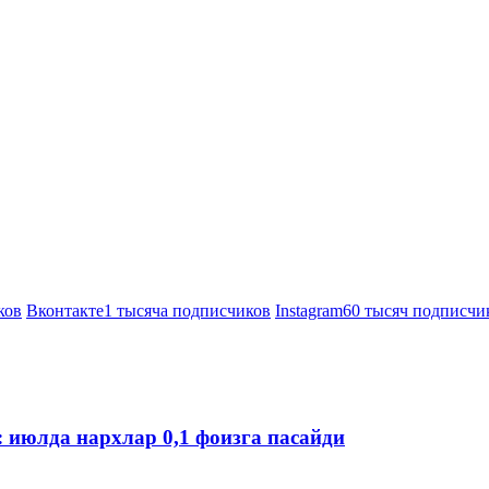
ков
Вконтакте
1 тысяча подписчиков
Instagram
60 тысяч подписчи
: июлда нархлар 0,1 фоизга пасайди