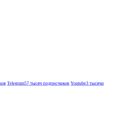
ков
Telegram
57 тысяч подписчиков
Youtube
3 тысячи