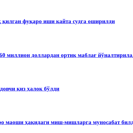
қ қилган фуқаро иши қайта судга оширилди
60 миллион доллардан ортиқ маблағ йўналтирила
довчи қиз ҳалок бўлди
ро маоши ҳақидаги миш-мишларга муносабат бил