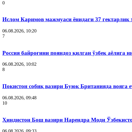
0
Ислом Каримов мажмуаси ёнидаги 37 гектарлик 
06.08.2026, 10:20
7
Россия байроғини пояндоз қилган ўзбек аёлига 
06.08.2026, 10:02
8
Покистон собиқ вазири Буюк Британияда вояга 
06.08.2026, 09:48
10
Ҳиндистон Бош вазири Нарендра Моди Ўзбекист
06.08.2026, 09:33