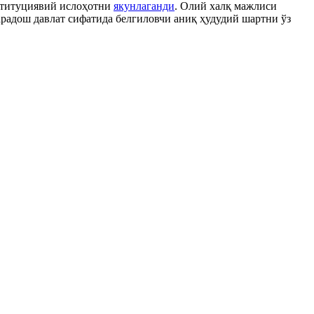
ституциявий ислоҳотни
якунлаганди
. Олий халқ мажлиси
радош давлат сифатида белгиловчи аниқ ҳудудий шартни ўз