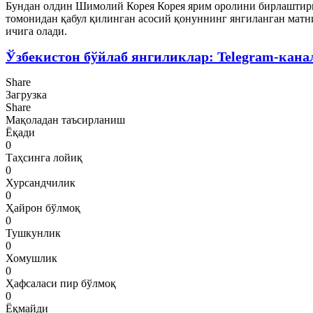
Бундан олдин Шимолий Корея Корея ярим оролини бирлаштири
томонидан қабул қилинган асосий қонуннинг янгиланган матн
ичига олади.
Ўзбекистон бўйлаб янгиликлар: Telegram-кана
Share
Загрузка
Share
Мақоладан таъсирланиш
Ёқади
0
Таҳсинга лойиқ
0
Хурсандчилик
0
Ҳайрон бўлмоқ
0
Тушкунлик
0
Хомушлик
0
Ҳафсаласи пир бўлмоқ
0
Ёқмайди