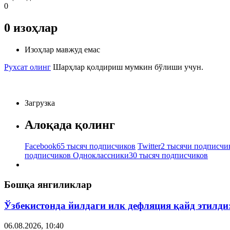
0
0
изоҳлар
Изоҳлар мавжуд емас
Рухсат олинг
Шарҳлар қолдириш мумкин бўлиши учун.
Загрузка
Алоқада қолинг
Facebook
65 тысяч подписчиков
Twitter
2 тысячи подписчи
подписчиков
Одноклассники
30 тысяч подписчиков
Бошқа янгиликлар
Ўзбекистонда йилдаги илк дефляция қайд этилди
06.08.2026, 10:40