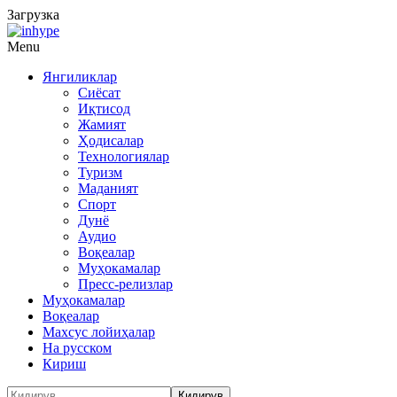
Загрузка
Menu
Янгиликлар
Сиёсат
Иқтисод
Жамият
Ҳодисалар
Технологиялар
Туризм
Маданият
Спорт
Дунё
Аудио
Воқеалар
Муҳокамалар
Пресс-релизлар
Муҳокамалар
Воқеалар
Махсус лойиҳалар
На русском
Кириш