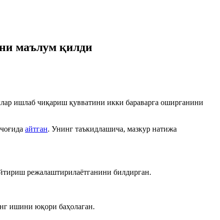
ни маълум қилди
ллар ишлаб чиқариш қувватини икки бараварга оширганини
 чоғида
айтган
. Унинг таъкидлашича, мазкур натижа
айтириш режалаштирилаётганини билдирган.
инг ишини юқори баҳолаган.