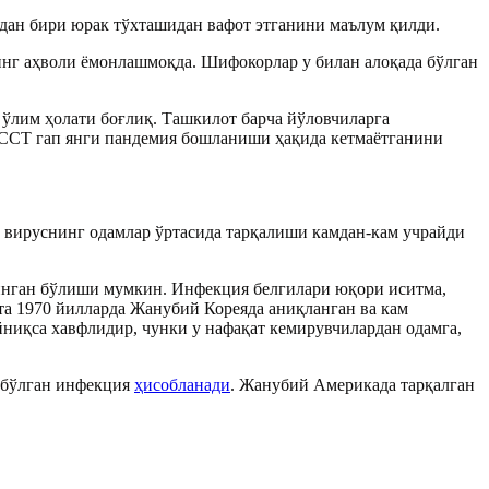
дан бири юрак тўхташидан вафот этганини маълум қилди.
инг аҳволи ёмонлашмоқда. Шифокорлар у билан алоқада бўлган
 ўлим ҳолати боғлиқ. Ташкилот барча йўловчиларга
ЖССТ гап янги пандемия бошланиши ҳақида кетмаётганини
вируснинг одамлар ўртасида тарқалиши камдан-кам учрайди
инган бўлиши мумкин. Инфекция белгилари юқори иситма,
та 1970 йилларда Жанубий Кореяда аниқланган ва кам
ниқса хавфлидир, чунки у нафақат кемирувчилардан одамга,
 бўлган инфекция
ҳисобланади
. Жанубий Америкада тарқалган