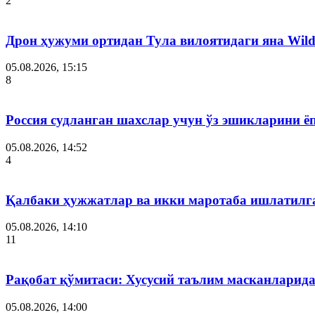
2
Дрон ҳужуми ортидан Тула вилоятидаги яна Wild
05.08.2026, 15:15
8
Россия судланган шахслар учун ўз эшикларини ё
05.08.2026, 14:52
4
Қалбаки ҳужжатлар ва икки маротаба ишлатилга
05.08.2026, 14:10
11
Рақобат қўмитаси: Хусусий таълим масканларид
05.08.2026, 14:00