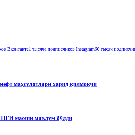
ков
Вконтакте
1 тысяча подписчиков
Instagram
60 тысяч подписчи
 нефт маҳсулотлари харид қилмоқчи
 ЯНГИ маоши маълум бўлди