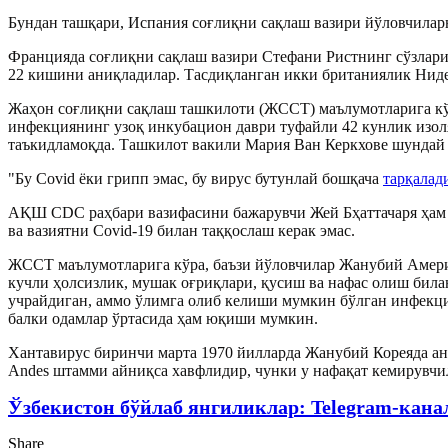
Бундан ташқари, Испания соғлиқни сақлаш вазири йўловчилар
Францияда соғлиқни сақлаш вазири Стефани Ристнинг сўзлариг
22 кишини аниқладилар. Тасдиқланган икки британиялик Нид
Жаҳон соғлиқни сақлаш ташкилоти (ЖССТ) маълумотларига кўра
инфекциянинг узоқ инкубацион даври туфайли 42 кунлик изол
таъкидламоқда. Ташкилот вакили Мария Ван Керкхове шундай 
"Бу Covid ёки грипп эмас, бу вирус бутунлай бошқача
тарқалад
АҚШ CDC раҳбари вазифасини бажарувчи Жей Бҳаттачаря ҳам 
ва вазиятни Covid-19 билан таққослаш керак эмас.
ЖССТ маълумотларига кўра, баъзи йўловчилар Жанубий Амери
кучли ҳолсизлик, мушак оғриқлари, қусиш ва нафас олиш била
учрайдиган, аммо ўлимга олиб келиши мумкин бўлган инфекци
балки одамлар ўртасида ҳам юқиши мумкин.
Хантавирус биринчи марта 1970 йилларда Жанубий Кореяда ан
Andes штамми айниқса хавфлидир, чунки у нафақат кемирувчи
Ўзбекистон бўйлаб янгиликлар: Telegram-кана
Share