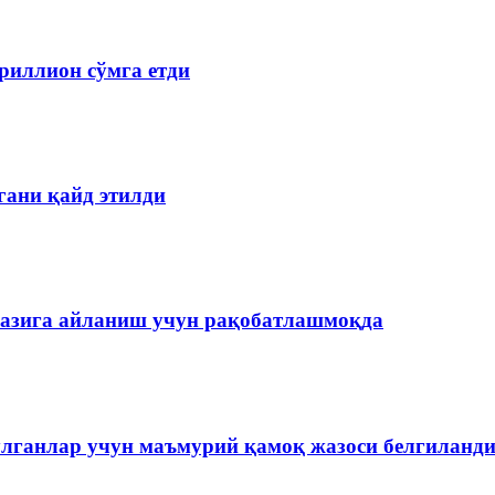
риллион сўмга етди
гани қайд этилди
рказига айланиш учун рақобатлашмоқда
ўлганлар учун маъмурий қамоқ жазоси белгиланд