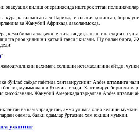
ни эвакуация қилиш операциясида иштирок этган полициячилар
а кўра, касалланган аёл Парижда изоляция қилинган, бироқ ун
ерландия ва Жанубий Африкада даволанмоқда.
, кема билан аллақачон еттита тасдиқланган инфекция ва учта
яцияга риоя қилишни қатъий тавсия қилади. Шу билан бирга, 
деди:
и
".
жамоатчиликни ваҳимага солишни истамаслигини айтди, чунки 
ка бўйлаб саёҳат пайтида хантавируснинг Andes штаммига чал
н боғлиқ муаммоларни ўз ичига олади. Хантавирус биринчи мар
я ҳисобланади. Жанубий Америкада тарқалган Andes штамми ай
иқланган ва кам учрайдиган, аммо ўлимга олиб келиши мумкин
лардан одамга, балки одамлар ўртасида ҳам юқиши мумкин.
лга уланинг