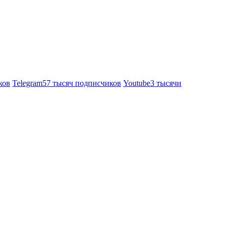
ков
Telegram
57 тысяч подписчиков
Youtube
3 тысячи