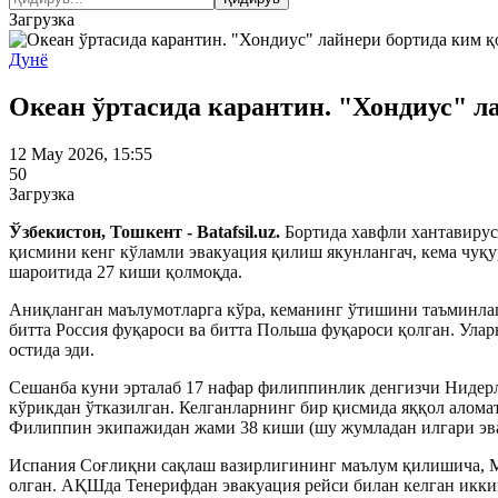
Загрузка
Дунё
Океан ўртасида карантин. "Хондиус" л
12 May 2026, 15:55
50
Загрузка
Ўзбекистон, Тошкент - Batafsil.uz.
Бортида хавфли хантавирус
қисмини кенг кўламли эвакуация қилиш якунлангач, кема чуқу
шароитида 27 киши қолмоқда.
Аниқланган маълумотларга кўра, кеманинг ўтишини таъминлаг
битта Россия фуқароси ва битта Польша фуқароси қолган. Ула
остида эди.
Сешанба куни эрталаб 17 нафар филиппинлик денгизчи Нидерл
кўрикдан ўтказилган. Келганларнинг бир қисмида яққол алома
Филиппин экипажидан жами 38 киши (шу жумладан илгари эва
Испания Соғлиқни сақлаш вазирлигининг маълум қилишича, Ма
олган. АҚШда Тенерифдан эвакуация рейси билан келган икки