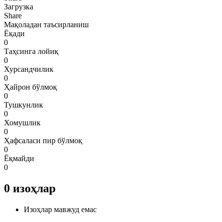
Загрузка
Share
Мақоладан таъсирланиш
Ёқади
0
Таҳсинга лойиқ
0
Хурсандчилик
0
Ҳайрон бўлмоқ
0
Тушкунлик
0
Хомушлик
0
Ҳафсаласи пир бўлмоқ
0
Ёқмайди
0
0
изоҳлар
Изоҳлар мавжуд емас