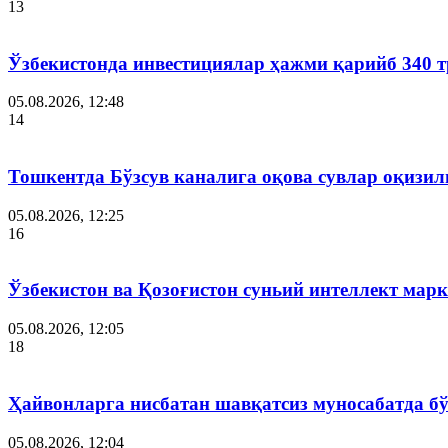
13
Ўзбекистонда инвестициялар ҳажми қарийб 340 т
05.08.2026, 12:48
14
Тошкентда Бўзсув каналига оқова сувлар оқизил
05.08.2026, 12:25
16
Ўзбекистон ва Қозоғистон суньий интеллект ма
05.08.2026, 12:05
18
Ҳайвонларга нисбатан шавқатсиз муносабатда б
05.08.2026, 12:04