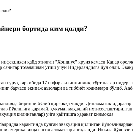
айнери бортида ким қолди?
 инфекцияси қайд этилган "Хондиус" круиз кемаси Канар оролл
р санитар тозалашдан ўтиш учун Нидерландияга йўл олди. Эваку
ан гуруҳ таркибида 17 нафар филиппинлик, тўрт нафар нидерла
рнинг барчаси экипаж аъзолари ва тиббиёт ходимлари бўлиб, A
андияда биринчи бўлиб қирғоққа чиқди. Дипломатик идоралар 
тлар йўқлигига қарамай, ҳукумат маҳаллий ихтисослаштирилган
куация қилинганлар) уйга қайтишга ҳаракат қилмоқда.
дридда карантинда бўлган эвакуация қилинган йўловчилардан 
нчи америкаликда енгил аломатлар аниқланди. Иккала йўловчи 