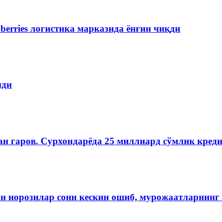
berries логистика марказида ёнғин чиқди
пди
н гаров. Сурхондарёда 25 миллиард сўмлик кред
ан норозилар сони кескин ошиб, мурожаатларнинг