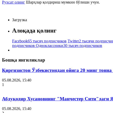
Рухсат олинг
Шарҳлар қолдириш мумкин бўлиши учун.
Загрузка
Алоқада қолинг
Facebook
65 тысяч подписчиков
Twitter
2 тысячи подписчи
подписчиков
Одноклассники
30 тысяч подписчиков
Бошқа янгиликлар
Қирғизистон Ўзбекистондан ойига 20 минг тонна
05.08.2026, 15:40
1
Абдуқодир Хусановнинг "Манчестер Сити"даги
05.08.2026, 15:40