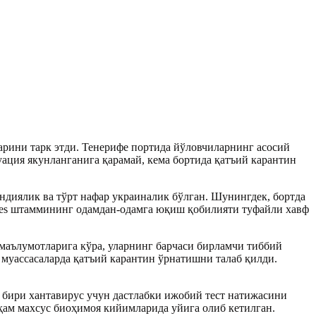
арини тарк этди. Тенерифе портида йўловчиларнинг асосий
ация якунланганига қарамай, кема бортида қатъий карантин
ндиялик ва тўрт нафар украиналик бўлган. Шунингдек, бортда
ndes штаммининг одамдан-одамга юқиш қобилияти туфайли хавф
маълумотларига кўра, уларнинг барчаси бирламчи тиббий
 муассасаларда қатъий карантин ўрнатишни талаб қилди.
бири хантавирус учун дастлабки ижобий тест натижасини
ҳам махсус биоҳимоя кийимларида уйига олиб кетилган.