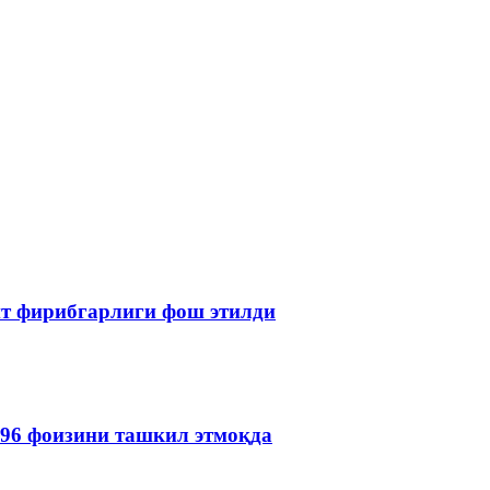
ит фирибгарлиги фош этилди
 96 фоизини ташкил этмоқда