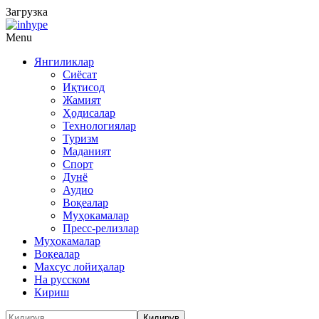
Загрузка
Menu
Янгиликлар
Сиёсат
Иқтисод
Жамият
Ҳодисалар
Технологиялар
Туризм
Маданият
Спорт
Дунё
Аудио
Воқеалар
Муҳокамалар
Пресс-релизлар
Муҳокамалар
Воқеалар
Махсус лойиҳалар
На русском
Кириш