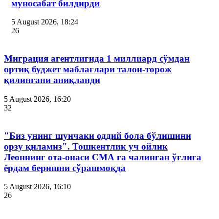
муносабат билдирди
5 August 2026, 18:24
26
Миграция агентлигида 1 миллиард сўмдан
ортиқ буджет маблағлари талон-торож
қилингани аниқланди
5 August 2026, 16:20
32
"Биз унинг шунчаки оддий бола бўлишини
орзу қиламиз". Тошкентлик уч ойлик
Леоннинг ота-онаси СМА га чалинган ўғлига
ёрдам беришни сўрашмоқда
5 August 2026, 16:10
26