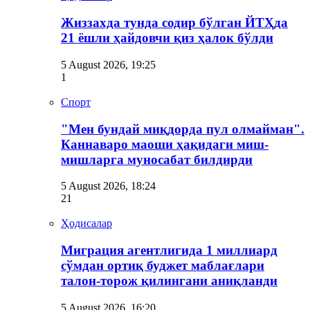
Жиззахда тунда содир бўлган ЙТҲда
21 ёшли ҳайдовчи қиз ҳалок бўлди
5 August 2026, 19:25
1
Спорт
"Мен бундай миқдорда пул олмайман".
Каннаваро маоши ҳақидаги миш-
мишларга муносабат билдирди
5 August 2026, 18:24
21
Ҳодисалар
Миграция агентлигида 1 миллиард
сўмдан ортиқ буджет маблағлари
талон-торож қилингани аниқланди
5 August 2026, 16:20