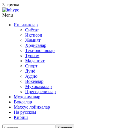
Загрузка
Menu
Янгиликлар
Сиёсат
Иқтисод
Жамият
Ҳодисалар
Технологиялар
Туризм
Маданият
Спорт
Дунё
Аудио
Воқеалар
Муҳокамалар
Пресс-релизлар
Муҳокамалар
Воқеалар
Махсус лойиҳалар
На русском
Кириш