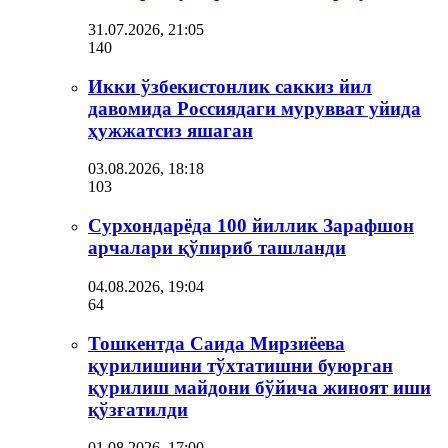
31.07.2026, 21:05
140
Икки ўзбекистонлик саккиз йил
давомида Россиядаги мурувват уйида
ҳужжатсиз яшаган
03.08.2026, 18:18
103
Сурхондарёда 100 йиллик Зарафшон
арчалари қўпириб ташланди
04.08.2026, 19:04
64
Тошкентда Саида Мирзиёева
қурилишини тўхтатишни буюрган
қурилиш майдони бўйича жиноят иши
қўзғатилди
01.08.2026, 17:00