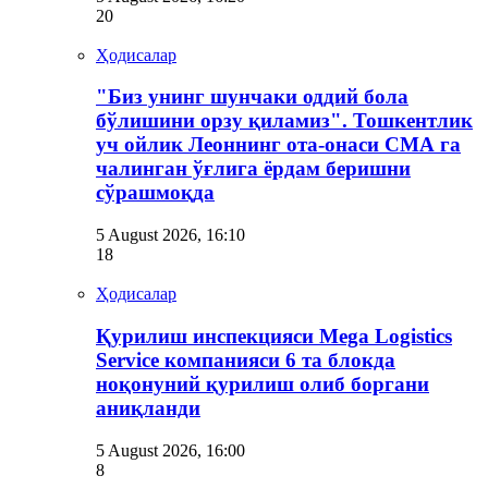
20
Ҳодисалар
"Биз унинг шунчаки оддий бола
бўлишини орзу қиламиз". Тошкентлик
уч ойлик Леоннинг ота-онаси СМА га
чалинган ўғлига ёрдам беришни
сўрашмоқда
5 August 2026, 16:10
18
Ҳодисалар
Қурилиш инспекцияси Мega Logistics
Service компанияси 6 та блокда
ноқонуний қурилиш олиб боргани
аниқланди
5 August 2026, 16:00
8