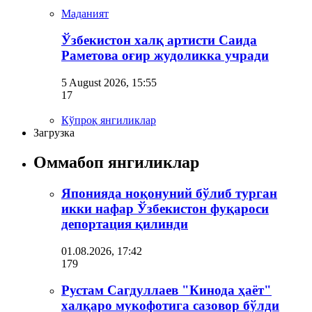
Маданият
Ўзбекистон халқ артисти Саида
Раметова оғир жудоликка учради
5 August 2026, 15:55
17
Кўпроқ янгиликлар
Загрузка
Оммабоп янгиликлар
Японияда ноқонуний бўлиб турган
икки нафар Ўзбекистон фуқароси
депортация қилинди
01.08.2026, 17:42
179
Рустам Сагдуллаев "Кинода ҳаёт"
халқаро мукофотига сазовор бўлди