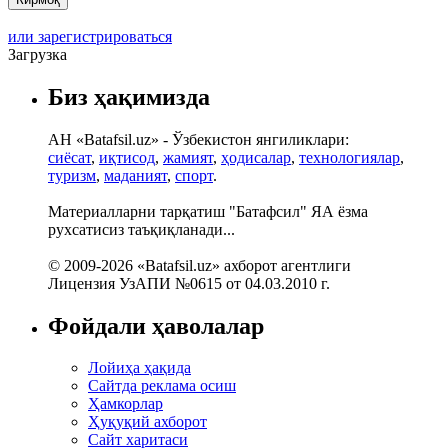
или зарегистрироваться
Загрузка
Биз ҳақимизда
АН «Batafsil.uz» - Ўзбекистон янгиликлари:
сиёсат
,
иқтисод
,
жамият
,
ҳодисалар
,
технологиялар
,
туризм
,
маданият
,
спорт
.
Материалларни тарқатиш "Батафсил" ЯА ёзма
рухсатисиз таъқиқланади...
© 2009-2026 «Batafsil.uz» ахборот агентлиги
Лицензия УзАПИ №0615 от 04.03.2010 г.
Фойдали ҳаволалар
Лойиҳа ҳақида
Сайтда реклама осиш
Ҳамкорлар
Ҳуқуқий ахборот
Сайт харитаси