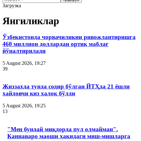
Загрузка
Янгиликлар
Ўзбекистонда чорвачиликни ривожлантиришга
460 миллион доллардан ортиқ маблағ
йўналтирилади
5 August 2026, 19:27
39
Жиззахда тунда содир бўлган ЙТҲда 21 ёшли
ҳайдовчи қиз ҳалок бўлди
5 August 2026, 19:25
13
"Мен бундай миқдорда пул олмайман".
Каннаваро маоши ҳақидаги миш-мишларга