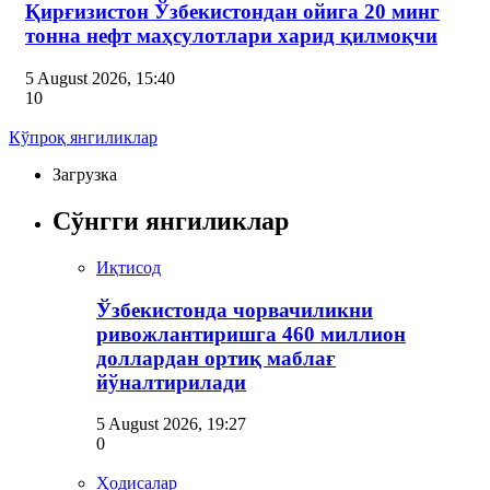
Қирғизистон Ўзбекистондан ойига 20 минг
тонна нефт маҳсулотлари харид қилмоқчи
5 August 2026, 15:40
10
Кўпроқ янгиликлар
Загрузка
Сўнгги янгиликлар
Иқтисод
Ўзбекистонда чорвачиликни
ривожлантиришга 460 миллион
доллардан ортиқ маблағ
йўналтирилади
5 August 2026, 19:27
0
Ҳодисалар