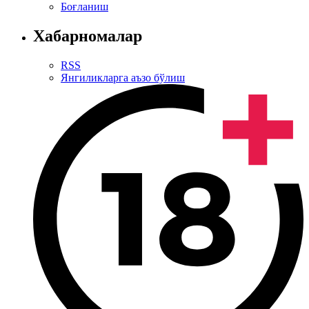
Боғланиш
Хабарномалар
RSS
Янгиликларга аъзо бўлиш