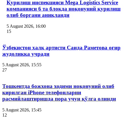
Қурилиш инспекцияси Мega Logistics Service
компанияси 6 та блокда ноқонуний қурилиш
олиб боргани аниқланди
5 August 2026, 16:00
15
Ўзбекистон халқ артисти Саида Раметова оғир
жудоликка учради
5 August 2026, 15:55
27
Тошкентда божхона ходими ноқонуний олиб
кирилган iPhone телефонларни
расмийлаштиришда пора учун қўлга олинди
5 August 2026, 15:45
12