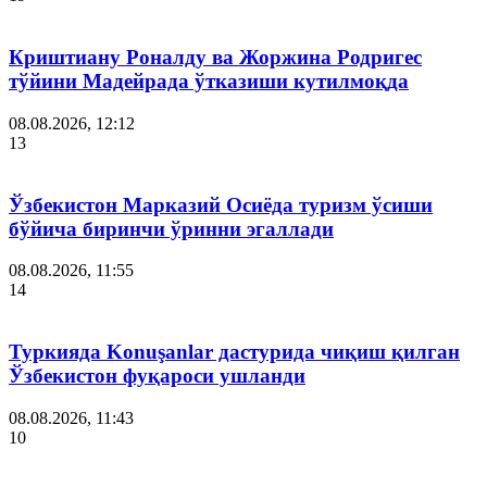
Криштиану Роналду ва Жоржина Родригес
тўйини Мадейрада ўтказиши кутилмоқда
08.08.2026, 12:12
13
Ўзбекистон Марказий Осиёда туризм ўсиши
бўйича биринчи ўринни эгаллади
08.08.2026, 11:55
14
Туркияда Konuşanlar дастурида чиқиш қилган
Ўзбекистон фуқароси ушланди
08.08.2026, 11:43
10