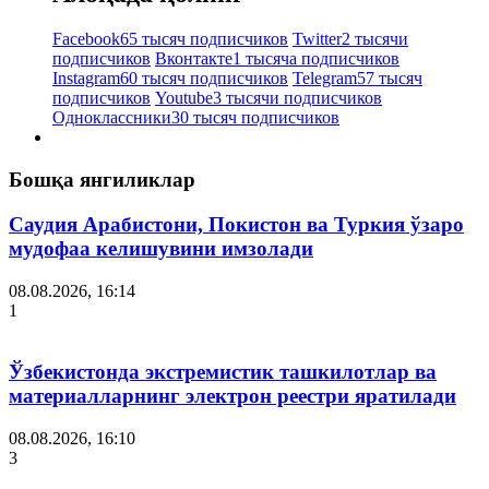
Facebook
65 тысяч подписчиков
Twitter
2 тысячи
подписчиков
Вконтакте
1 тысяча подписчиков
Instagram
60 тысяч подписчиков
Telegram
57 тысяч
подписчиков
Youtube
3 тысячи подписчиков
Одноклассники
30 тысяч подписчиков
Бошқа янгиликлар
Саудия Арабистони, Покистон ва Туркия ўзаро
мудофаа келишувини имзолади
08.08.2026, 16:14
1
Ўзбекистонда экстремистик ташкилотлар ва
материалларнинг электрон реестри яратилади
08.08.2026, 16:10
3