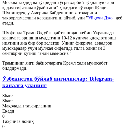
Москва таҳдид ва тўғридан-тўғри ҳарбий тўқнашув сари
қадам сифатида кўраётгани" ҳақидаги сўзлари бўлди.
Шунингдек, у Америка Байденнинг хатоларини
такрорламаслиги кераклигини айтиб, уни "
Уйқучи Джо
" деб
атади.
Шу фонда Трамп Оқ уйга қайтганидан кейин Украинада
ярашувга эришиш муддатини 10-12 кунгача қисқартириш
ниятини яна бир бор эслатди. Унинг фикрича, аввалроқ
музокаралар учун мўлжал сифатида тилга олинган 3
сентябрни кутиш "энди маъносиз."
Трампнинг янги баёнотларига Кремл ҳали муносабат
билдирмади.
Ўзбекистон бўйлаб янгиликлар: Telegram-
каналга уланинг
Share
Share
Мақоладан таъсирланиш
Ёқади
0
Таҳсинга лойиқ
0