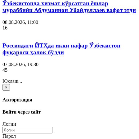
Ўзбекистонда хизмат кўрсатган ёшлар
мураббийи Абдуманнон Убайдуллаев вафот этди
08.08.2026, 11:00
16
Россиядаги ЙТҲда икки нафар Ўзбекистон
фуқароси ҳалок бўлди
07.08.2026, 19:30
45
Юклаш...
×
Авторизация
Войти через сайт
Логин
Парол