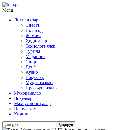
Menu
Янгиликлар
Сиёсат
Иқтисод
Жамият
Ҳодисалар
Технологиялар
Туризм
Маданият
Спорт
Дунё
Аудио
Воқеалар
Муҳокамалар
Пресс-релизлар
Муҳокамалар
Воқеалар
Махсус лойиҳалар
На русском
Кириш