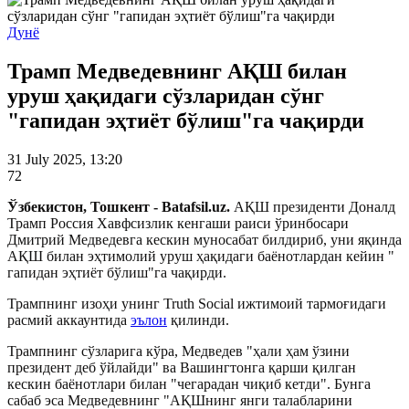
Дунё
Трамп Медведевнинг АҚШ билан
уруш ҳақидаги сўзларидан сўнг
"гапидан эҳтиёт бўлиш"га чақирди
31 July 2025, 13:20
72
Ўзбекистон, Тошкент - Batafsil.uz.
АҚШ президенти Доналд
Трамп Россия Хавфсизлик кенгаши раиси ўринбосари
Дмитрий Медведевга кескин муносабат билдириб, уни яқинда
АҚШ билан эҳтимолий уруш ҳақидаги баёнотлардан кейин "
гапидан эҳтиёт бўлиш"га чақирди.
Трампнинг изоҳи унинг Truth Social ижтимоий тармоғидаги
расмий аккаунтида
эълон
қилинди.
Трампнинг сўзларига кўра, Медведев "ҳали ҳам ўзини
президент деб ўйлайди" ва Вашингтонга қарши қилган
кескин баёнотлари билан "чегарадан чиқиб кетди". Бунга
сабаб эса Медведевнинг "АҚШнинг янги талабларини