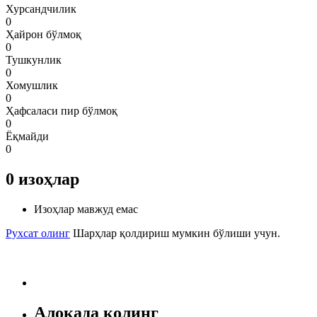
Хурсандчилик
0
Ҳайрон бўлмоқ
0
Тушкунлик
0
Хомушлик
0
Ҳафсаласи пир бўлмоқ
0
Ёқмайди
0
0
изоҳлар
Изоҳлар мавжуд емас
Рухсат олинг
Шарҳлар қолдириш мумкин бўлиши учун.
Алоқада қолинг