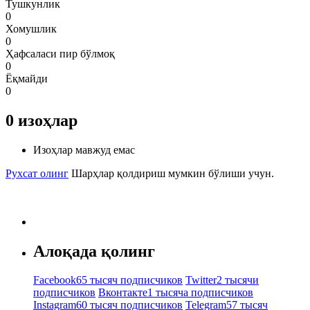
Тушкунлик
0
Хомушлик
0
Ҳафсаласи пир бўлмоқ
0
Ёқмайди
0
0
изоҳлар
Изоҳлар мавжуд емас
Рухсат олинг
Шарҳлар қолдириш мумкин бўлиши учун.
Алоқада қолинг
Facebook
65 тысяч подписчиков
Twitter
2 тысячи
подписчиков
Вконтакте
1 тысяча подписчиков
Instagram
60 тысяч подписчиков
Telegram
57 тысяч