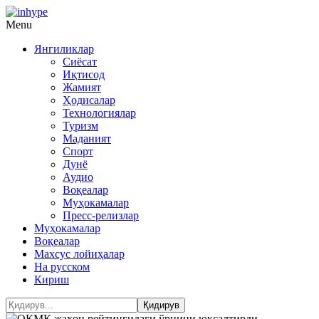
Menu
Янгиликлар
Сиёсат
Иқтисод
Жамият
Ҳодисалар
Технологиялар
Туризм
Маданият
Спорт
Дунё
Аудио
Воқеалар
Муҳокамалар
Пресс-релизлар
Муҳокамалар
Воқеалар
Махсус лойиҳалар
На русском
Кириш