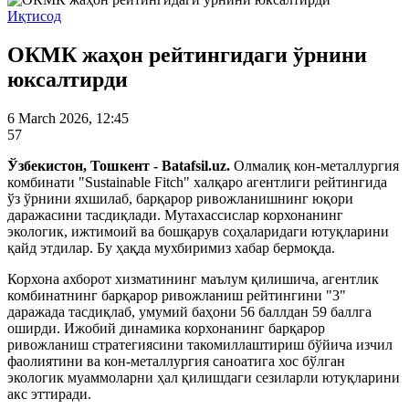
Иқтисод
ОКМК жаҳон рейтингидаги ўрнини
юксалтирди
6 March 2026, 12:45
57
Ўзбекистон, Тошкент - Batafsil.uz.
Олмалиқ кон-металлургия
комбинати "Sustainable Fitch" халқаро агентлиги рейтингида
ўз ўрнини яхшилаб, барқарор ривожланишнинг юқори
даражасини тасдиқлади. Мутахассислар корхонанинг
экологик, ижтимоий ва бошқарув соҳаларидаги ютуқларини
қайд этдилар. Бу ҳақда мухбиримиз хабар бермоқда.
Корхона ахборот хизматининг маълум қилишича, агентлик
комбинатнинг барқарор ривожланиш рейтингини "3"
даражада тасдиқлаб, умумий баҳони 56 баллдан 59 баллга
оширди. Ижобий динамика корхонанинг барқарор
ривожланиш стратегиясини такомиллаштириш бўйича изчил
фаолиятини ва кон-металлургия саноатига хос бўлган
экологик муаммоларни ҳал қилишдаги сезиларли ютуқларини
акс эттиради.