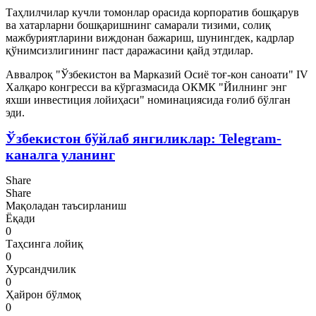
Таҳлилчилар кучли томонлар орасида корпоратив бошқарув
ва хатарларни бошқаришнинг самарали тизими, солиқ
мажбуриятларини виждонан бажариш, шунингдек, кадрлар
қўнимсизлигининг паст даражасини қайд этдилар.
Аввалроқ "Ўзбекистон ва Марказий Осиё тоғ-кон саноати" IV
Халқаро конгресси ва кўргазмасида ОКМК "Йилнинг энг
яхши инвестиция лойиҳаси" номинациясида ғолиб бўлган
эди.
Ўзбекистон бўйлаб янгиликлар: Telegram-
каналга уланинг
Share
Share
Мақоладан таъсирланиш
Ёқади
0
Таҳсинга лойиқ
0
Хурсандчилик
0
Ҳайрон бўлмоқ
0