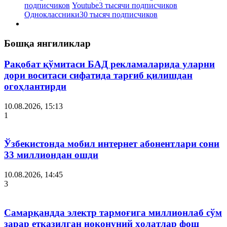
подписчиков
Youtube
3 тысячи подписчиков
Одноклассники
30 тысяч подписчиков
Бошқа янгиликлар
Рақобат қўмитаси БАД рекламаларида уларни
дори воситаси сифатида тарғиб қилишдан
огоҳлантирди
10.08.2026, 15:13
1
Ўзбекистонда мобил интернет абонентлари сони
33 миллиондан ошди
10.08.2026, 14:45
3
Самарқандда электр тармоғига миллионлаб сўм
зарар етказилган ноқонуний ҳолатлар фош