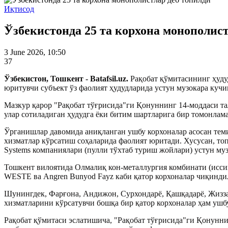
Иқтисод
Ўзбекистонда 25 та корхона монополист
3 June 2026, 10:50
37
Ўзбекистон, Тошкент - Batafsil.uz.
Рақобат қўмитасининг ҳуду
юритувчи субъект ўз фаолият ҳудудларида устун музокара кучиг
Мазкур қарор "Рақобат тўғрисида"ги Қонуннинг 14-моддаси т
улар сотиладиган ҳудудга ёки битим шартларига бир томонлама
Ўрганишлар давомида аниқланган ушбу корхоналар асосан тем
хизматлар кўрсатиш соҳаларида фаолият юритади. Хусусан, топш
Systems компаниялари (пулли тўхтаб туриш жойлари) устун муз
Тошкент вилоятида Олмалиқ кон-металлургия комбинати (и
WESTE ва Angren Bunyod Fayz каби қатор корхоналар чиқинди
Шунингдек, Фарғона, Андижон, Сурхондарё, Қашқадарё, Жизза
хизматларини кўрсатувчи бошқа бир қатор корхоналар ҳам ушб
Рақобат қўмитаси эслатишича, "Рақобат тўғрисида"ги Қонуннин