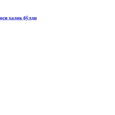
оси ҳалок бўлди