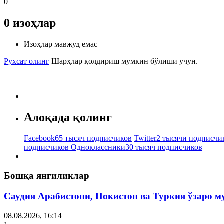
0
0
изоҳлар
Изоҳлар мавжуд емас
Рухсат олинг
Шарҳлар қолдириш мумкин бўлиши учун.
Алоқада қолинг
Facebook
65 тысяч подписчиков
Twitter
2 тысячи подписчи
подписчиков
Одноклассники
30 тысяч подписчиков
Бошқа янгиликлар
Саудия Арабистони, Покистон ва Туркия ўзаро 
08.08.2026, 16:14