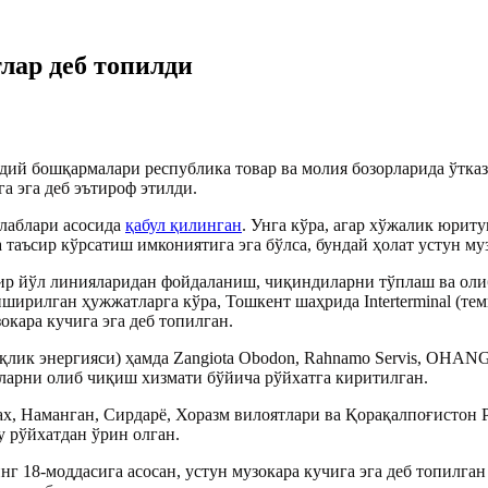
лар деб топилди
дий бошқармалари республика товар ва молия бозорларида ўтказ
а эга деб эътироф этилди.
алаблари асосида
қабул қилинган
. Унга кўра, агар хўжалик юриту
 таъсир кўрсатиш имкониятига эга бўлса, бундай ҳолат устун му
ир йўл линияларидан фойдаланиш, чиқиндиларни тўплаш ва оли
ирилган ҳужжатларга кўра, Тошкент шаҳрида Interterminal (темир
окара кучига эга деб топилган.
ссиқлик энергияси) ҳамда Zangiota Obodon, Rahnamo Servi
ларни олиб чиқиш хизмати бўйича рўйхатга киритилган.
х, Наманган, Сирдарё, Хоразм вилоятлари ва Қорақалпоғистон 
у рўйхатдан ўрин олган.
г 18-моддасига асосан, устун музокара кучига эга деб топилга