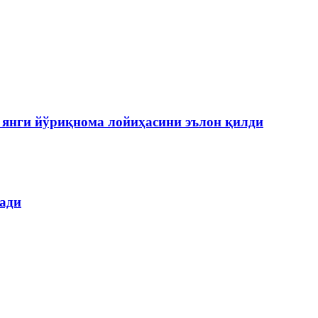
янги йўриқнома лойиҳасини эълон қилди
лади