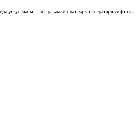
а устун мавқега эга рақамли платформа оператори сифатида