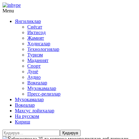
Menu
Янгиликлар
Сиёсат
Иқтисод
Жамият
Ҳодисалар
Технологиялар
Туризм
Маданият
Спорт
Дунё
Аудио
Воқеалар
Муҳокамалар
Пресс-релизлар
Муҳокамалар
Воқеалар
Махсус лойиҳалар
На русском
Кириш