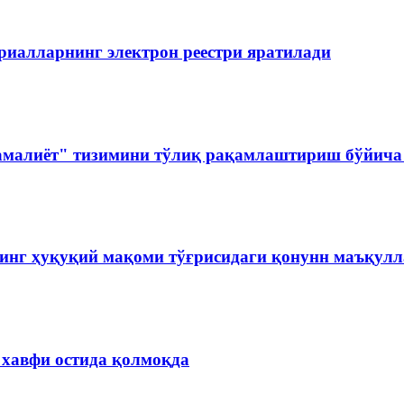
риалларнинг электрон реестри яратилади
амалиёт" тизимини тўлиқ рақамлаштириш бўйича 
инг ҳуқуқий мақоми тўғрисидаги қонунн маъқул
 хавфи остида қолмоқда