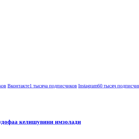
ков
Вконтакте
1 тысяча подписчиков
Instagram
60 тысяч подписчи
мудофаа келишувини имзолади