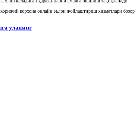
а олиб келадиган ҳаракатларни амалга ошириш тақиқланади.
орижий корхона онлайн эълон жойлаштириш хизматлари бозорид
лга уланинг