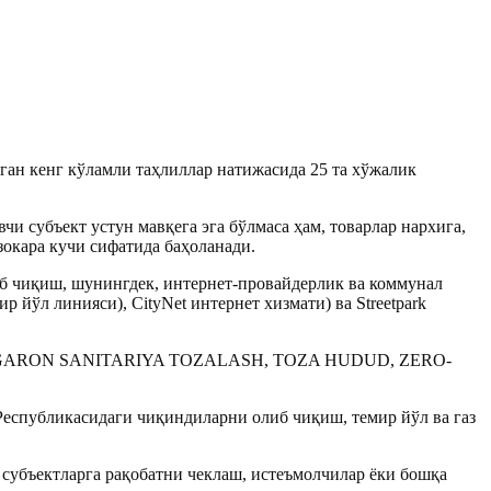
ган кенг кўламли таҳлиллар натижасида 25 та хўжалик
вчи субъект устун мавқега эга бўлмаса ҳам, товарлар нархига,
зокара кучи сифатида баҳоланади.
б чиқиш, шунингдек, интернет-провайдерлик ва коммунал
 йўл линияси), CityNet интернет хизмати) ва Streetpark
s, OHANGARON SANITARIYA TOZALASH, TOZA HUDUD, ZERO-
Республикасидаги чиқиндиларни олиб чиқиш, темир йўл ва газ
н субъектларга рақобатни чеклаш, истеъмолчилар ёки бошқа