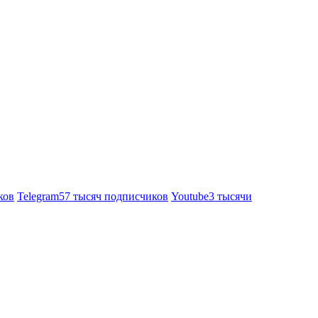
ков
Telegram
57 тысяч подписчиков
Youtube
3 тысячи