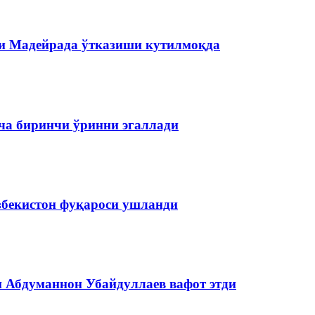
и Мадейрада ўтказиши кутилмоқда
ча биринчи ўринни эгаллади
збекистон фуқароси ушланди
и Абдуманнон Убайдуллаев вафот этди