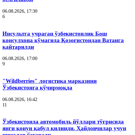
06.08.2026, 17:30
6
Инсультга учраган ўзбекистонлик Бош
консулхона кўмагида Қозоғистондан Ватанга
қайтарилди
06.08.2026, 17:00
9
"Wildberries" логистика марказини
Ўзбекистонга кўчирмоқда
06.08.2026, 16:42
11
Ўзбекистонда автомобиль йўллари тўғрисида
янги қонун қабул қилинди. Ҳайдовчилар учун
нималар ўзгаради