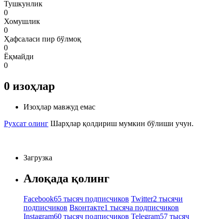
Тушкунлик
0
Хомушлик
0
Ҳафсаласи пир бўлмоқ
0
Ёқмайди
0
0
изоҳлар
Изоҳлар мавжуд емас
Рухсат олинг
Шарҳлар қолдириш мумкин бўлиши учун.
Загрузка
Алоқада қолинг
Facebook
65 тысяч подписчиков
Twitter
2 тысячи
подписчиков
Вконтакте
1 тысяча подписчиков
Instagram
60 тысяч подписчиков
Telegram
57 тысяч