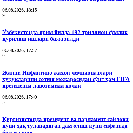
06.08.2026, 18:15
9
Ўзбекистонда ярим йилда 192 триллион сўмлик
қурилиш ишлари бажарилди
06.08.2026, 17:57
9
Жанни Инфантино жаҳон чемпионатлари
ҳуқуқларини сотиш можаросидан сўнг ҳам FIFA
президенти лавозимида қолди
06.08.2026, 17:40
5
Қирғизистонда президент ва парламент сайлови
куни ҳақ тўланадиган дам олиш куни сифатида
белгиланди