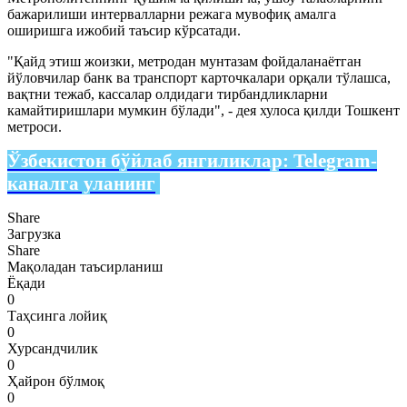
бажарилиши интервалларни режага мувофиқ амалга
оширишга ижобий таъсир кўрсатади.
"Қайд этиш жоизки, метродан мунтазам фойдаланаётган
йўловчилар банк ва транспорт карточкалари орқали тўлашса,
вақтни тежаб, кассалар олдидаги тирбандликларни
камайтиришлари мумкин бўлади", - дея хулоса қилди Тошкент
метроси.
Ўзбекистон бўйлаб янгиликлар:
Telegram-
каналга уланинг
Share
Загрузка
Share
Мақоладан таъсирланиш
Ёқади
0
Таҳсинга лойиқ
0
Хурсандчилик
0
Ҳайрон бўлмоқ
0