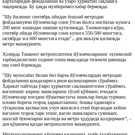
карталаридан фойдаланиш ва ўзаро ҳурматни сақлашга
чақирмоқда. Бу ҳақда мухбиримиз хабар бермоқда.
"Шу йилнинг сентябрь ойидан бошлаб метродан
фойдаланувчи йўловчилар сони ўтган йилга нисбатан кунига
200 минг кишидан ошиши кутилмоқда. Тахминларга кўра,
сентябр ойида йўловчилар сони кунига 550-580 мингтага,
октябрда эса 600 мингтага етади",- дея маълум қилмоқда
метро маъмурияти.
Ҳозирда Тошкент метрополитени йўловчиларнинг эҳтимолий
тарбандилигини олдини олиш мақсадида тизимли равишда
иш олиб бормоқда.
"Шу муносабат билан биз барча йўловчилардан метродан
фойдаланиш қоидаларига риоя қилишларини сўраймиз.
Ҳаракат пайтида ўзаро ҳурматни сақлашингизни сўраймиз,
вагоннинг кириш эшикларини тўсиб қўйманг, ичидаги
йўловчилар поездни бўшатмагунча эшиклар ёнида турманг,
иложи борича тезроқ ҳаракатланинг, бошқа одамларга
тўсқинлик қилмаслик учун манзилга етиб боргандан кейин
вагонни тезроқ тарк этинг, вагон эшикларига суянманг,
шахсий буюмларни вагонда ва метро ҳудудида қолдирманг", -
дея қўшимча қилди метрополитен маъмурияти.
Метрополитеннинг қўшимча қилишича, ушбу талабларнинг