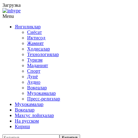
Загрузка
Menu
Янгиликлар
Сиёсат
Иқтисод
Жамият
Ҳодисалар
Технологиялар
Туризм
Маданият
Спорт
Дунё
Аудио
Воқеалар
Муҳокамалар
Пресс-релизлар
Муҳокамалар
Воқеалар
Махсус лойиҳалар
На русском
Кириш