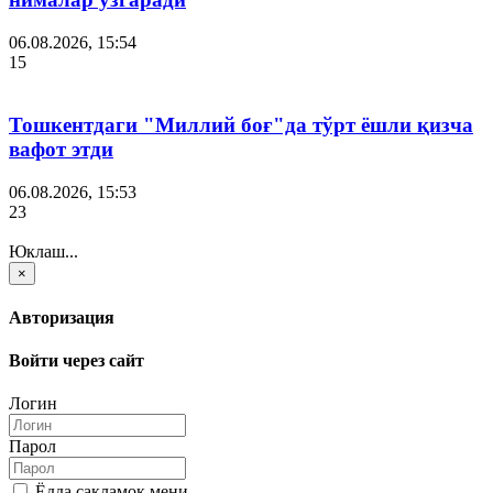
06.08.2026, 15:54
15
Тошкентдаги "Миллий боғ"да тўрт ёшли қизча
вафот этди
06.08.2026, 15:53
23
Юклаш...
×
Авторизация
Войти через сайт
Логин
Парол
Ёдда сақламоқ мени