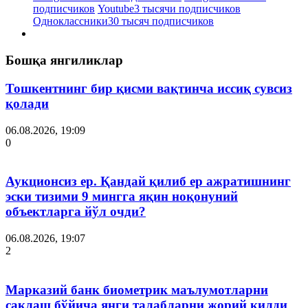
подписчиков
Youtube
3 тысячи подписчиков
Одноклассники
30 тысяч подписчиков
Бошқа янгиликлар
Тошкентнинг бир қисми вақтинча иссиқ сувсиз
қолади
06.08.2026, 19:09
0
Аукционсиз ер. Қандай қилиб ер ажратишнинг
эски тизими 9 мингга яқин ноқонуний
объектларга йўл очди?
06.08.2026, 19:07
2
Марказий банк биометрик маълумотларни
сақлаш бўйича янги талабларни жорий қилди