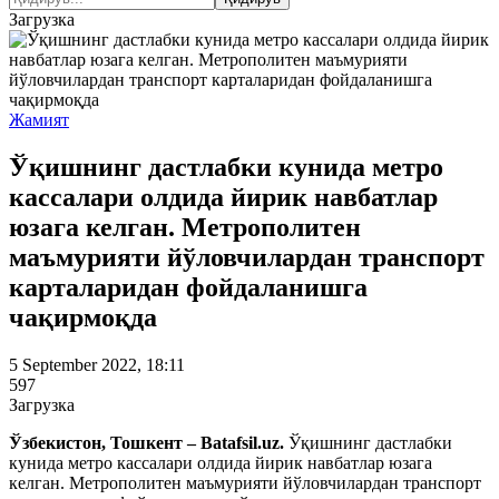
Загрузка
Жамият
Ўқишнинг дастлабки кунида метро
кассалари олдида йирик навбатлар
юзага келган. Метрополитен
маъмурияти йўловчилардан транспорт
карталаридан фойдаланишга
чақирмоқда
5 September 2022, 18:11
597
Загрузка
Ўзбекистон, Тошкент – Batafsil.uz.
Ўқишнинг дастлабки
кунида метро кассалари олдида йирик навбатлар юзага
келган. Метрополитен маъмурияти йўловчилардан транспорт