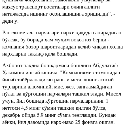
махсус транспорт воситалари олинганлиги
натижасида ишнинг осонлашишига эришилди”, -
деди у.
Рангли металл парчалари нархи ҳақида гапирадиган
бўлсак, бу борада ҳам муҳим воқеа юз берди -
компания бозор шароитларидан келиб чиққан ҳолда
нархларни таклиф қила бошлади.
Ахборот-таҳлил бошқармаси бошлиғи Абдулатиф
Ҳакимовнинг айтишича: "Компаниямиз томонидан
йиғиб тайёрланадиган рангли металлнинг асосий
турларини алюминий, мис, жез, зангламайдиган
пўлат ва қўрғошин парчалари ташкил этади. Мисол
учун, йил бошида қўрғошин парчаларининг 1
неттоси 4,5 минг сўмни ташкил қилган бўлса,
декабрь ойида 5,9 минг сўмга тенглашди. Бундан
аёнки, йил давомида нарх-наво 25 фоизга ошган.