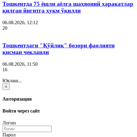
Тошкентда 75 ёшли аёлга шаҳвоний ҳаракатлар
қилган йигитга ҳукм ўқилди
06.08.2026, 12:12
20
Тошкентдаги "Қўйлиқ" бозори фаолияти
қисман чекланди
06.08.2026, 11:50
16
Юклаш...
×
Авторизация
Войти через сайт
Логин
Парол