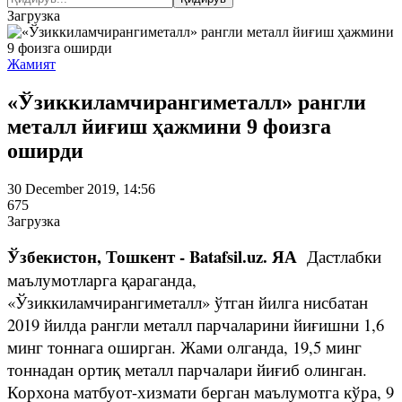
Загрузка
Жамият
«Ўзиккиламчирангиметалл» рангли
металл йиғиш ҳажмини 9 фоизга
оширди
30 December 2019, 14:56
675
Загрузка
Ўзбекистон, Тошкент - Batafsil.uz. ЯА
Дастлабки
маълумотларга қараганда,
«Ўзиккиламчирангиметалл» ўтган йилга нисбатан
2019 йилда рангли металл парчаларини йиғишни 1,6
минг тоннага оширган. Жами олганда, 19,5 минг
тоннадан ортиқ металл парчалари йиғиб олинган.
Корхона матбуот-хизмати берган маълумотга кўра, 9