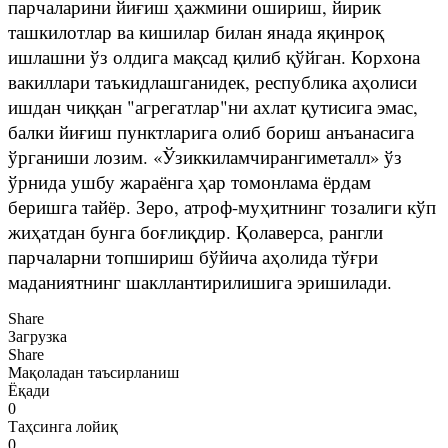
парчаларини йиғиш ҳажмини ошириш, йирик
ташкилотлар ва кишилар билан янада яқинроқ
ишлашни ўз олдига мақсад қилиб қўйган. Корхона
вакиллари таъкидлашганидек, республика аҳолиси
ишдан чиққан "агрегатлар"ни ахлат қутисига эмас,
балки йиғиш пунктларига олиб бориш анъанасига
ўрганиши лозим. «Ўзиккиламчирангиметалл» ўз
ўрнида ушбу жараёнга ҳар томонлама ёрдам
беришга тайёр. Зеро, атроф-муҳитнинг тозалиги кўп
жиҳатдан бунга боғлиқдир. Қолаверса, рангли
парчаларни топшириш бўйича аҳолида тўғри
маданиятнинг шакллантирилишига эришилади.
Share
Загрузка
Share
Мақоладан таъсирланиш
Ёқади
0
Таҳсинга лойиқ
0