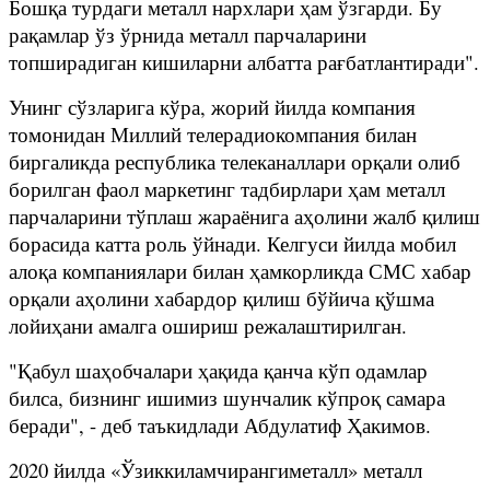
Бошқа турдаги металл нархлари ҳам ўзгарди. Бу
рақамлар ўз ўрнида металл парчаларини
топширадиган кишиларни албатта рағбатлантиради".
Унинг сўзларига кўра, жорий йилда компания
томонидан Миллий телерадиокомпания билан
биргаликда республика телеканаллари орқали олиб
борилган фаол маркетинг тадбирлари ҳам металл
парчаларини тўплаш жараёнига аҳолини жалб қилиш
борасида катта роль ўйнади. Келгуси йилда мобил
алоқа компаниялари билан ҳамкорликда СМС хабар
орқали аҳолини хабардор қилиш бўйича қўшма
лойиҳани амалга ошириш режалаштирилган.
"Қабул шаҳобчалари ҳақида қанча кўп одамлар
билса, бизнинг ишимиз шунчалик кўпроқ самара
беради", - деб таъкидлади Абдулатиф Ҳакимов.
2020 йилда «Ўзиккиламчирангиметалл» металл