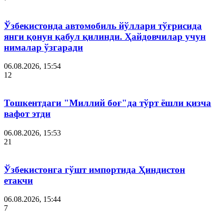
Ўзбекистонда автомобиль йўллари тўғрисида
янги қонун қабул қилинди. Ҳайдовчилар учун
нималар ўзгаради
06.08.2026, 15:54
12
Тошкентдаги "Миллий боғ"да тўрт ёшли қизча
вафот этди
06.08.2026, 15:53
21
Ўзбекистонга гўшт импортида Ҳиндистон
етакчи
06.08.2026, 15:44
7