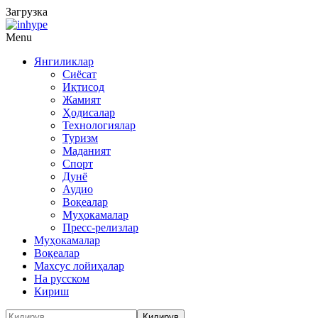
Загрузка
Menu
Янгиликлар
Сиёсат
Иқтисод
Жамият
Ҳодисалар
Технологиялар
Туризм
Маданият
Спорт
Дунё
Аудио
Воқеалар
Муҳокамалар
Пресс-релизлар
Муҳокамалар
Воқеалар
Махсус лойиҳалар
На русском
Кириш