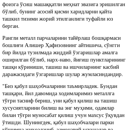
фоизга ўсиш машаққатли меҳнат эвазига эришилган
бўлиб, бунинг асосий қисми харидларни қайта
ташкил тизими жорий этилганлиги туфайли юз
берган.
Рангли металл парчаларини тайёрлаш бошқармаси
бошлиғи Алишер Ҳафизовнинг айтишича, сўнгги
бир йилда тузилмада жиддий ўзгаришлар амалга
оширилган бўлиб, нарх-наво, йиғиш пунктларининг
ташқи кўриниши, ташиш ва ишчиларнинг касбий
даражасидаги ўзгаришлар шулар жумласиндандир.
"Биз қабул шаҳобчаларини таъмирладик. Бундан
ташқари, йил давомида ходимларимиз металлга
тўғри тасниф бериш, уни қабул қилиш ва ташиш
хусусиятларини билиш ва энг муҳими, одамлар
билан тўғри муносабат қилиш учун махсус ўқувдан
ўтишди. Шунингдек, қабул шаҳобчалари парки
қўшимча жиҳозланиб, замонавий ускуналар ва