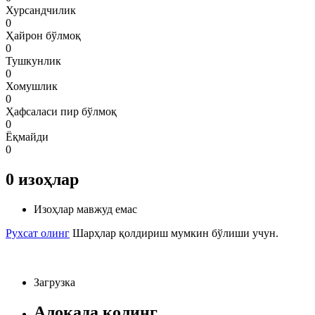
Хурсандчилик
0
Ҳайрон бўлмоқ
0
Тушкунлик
0
Хомушлик
0
Ҳафсаласи пир бўлмоқ
0
Ёқмайди
0
0
изоҳлар
Изоҳлар мавжуд емас
Рухсат олинг
Шарҳлар қолдириш мумкин бўлиши учун.
Загрузка
Алоқада қолинг