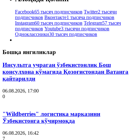
Facebook
65 тысяч подписчиков
Twitter
2 тысячи
подписчиков
Вконтакте
1 тысяча подписчиков
Instagram
60 тысяч подписчиков
Telegram
57 тысяч
подписчиков
Youtube
3 тысячи подписчиков
Одноклассники
30 тысяч подписчиков
Бошқа янгиликлар
Инсультга учраган ўзбекистонлик Бош
консулхона кўмагида Қозоғистондан Ватанга
қайтарилди
06.08.2026, 17:00
0
"Wildberries" логистика марказини
Ўзбекистонга кўчирмоқда
06.08.2026, 16:42
7