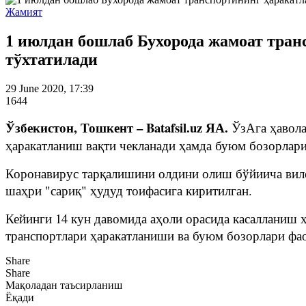
Жамият
1 июлдан бошлаб Бухорода жамоат тран
тўхтатилади
29 June 2020, 17:39
1644
Ўзбекистон, Тошкент – Batafsil.uz ЯА.
ЎзАга ҳавола
ҳаракатланиш вақти чекланади ҳамда буюм бозорлари
Коронавирус тарқалишини олдини олиш бўйиича вилоя
шаҳри "сариқ" ҳудуд тоифасига киритилган.
Кейинги 14 кун давомида аҳоли орасида касалланиш ҳ
транспортлари ҳаракатланиши ва буюм бозорлари фао
Share
Share
Мақоладан таъсирланиш
Ёқади