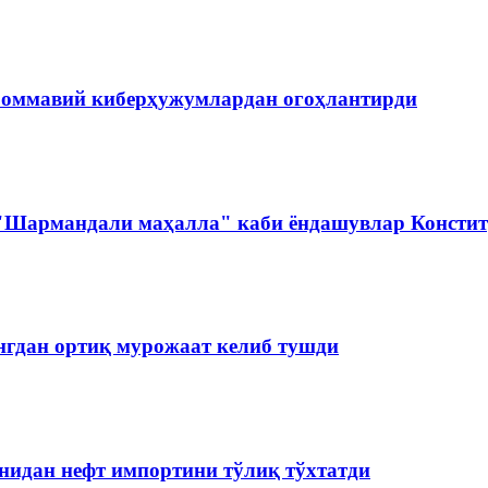
 оммавий киберҳужумлардан огоҳлантирди
 "Шармандали маҳалла" каби ёндашувлар Констит
нгдан ортиқ мурожаат келиб тушди
нидан нефт импортини тўлиқ тўхтатди