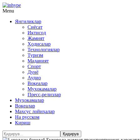
Menu
Янгиликлар
Сиёсат
Иқтисод
Жамият
Ҳодисалар
Технологиялар
Туризм
Маданият
Спорт
Дунё
Аудио
Воқеалар
Муҳокамалар
Пресс-релизлар
Муҳокамалар
Воқеалар
Махсус лойиҳалар
На русском
Кириш