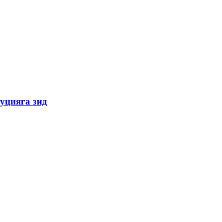
уцияга зид