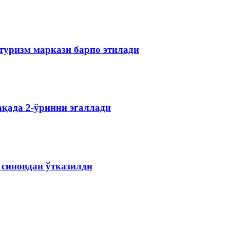
туризм маркази барпо этилади
қада 2-ўринни эгаллади
 синовдан ўтказилди