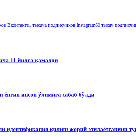
ков
Вконтакте
1 тысяча подписчиков
Instagram
60 тысяч подписчи
ича 11 йилга қамалди
 ёнғин инсон ўлимига сабаб бўлди
ини идентификация қилиш жорий этилаётганини т