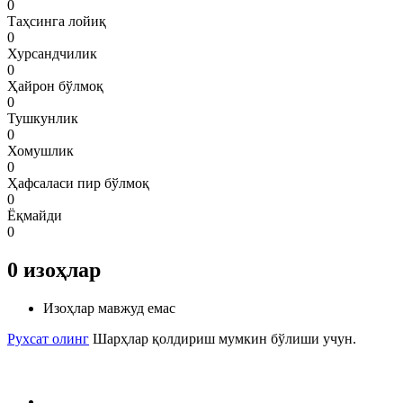
0
Таҳсинга лойиқ
0
Хурсандчилик
0
Ҳайрон бўлмоқ
0
Тушкунлик
0
Хомушлик
0
Ҳафсаласи пир бўлмоқ
0
Ёқмайди
0
0
изоҳлар
Изоҳлар мавжуд емас
Рухсат олинг
Шарҳлар қолдириш мумкин бўлиши учун.