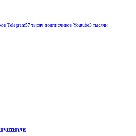
ков
Telegram
57 тысяч подписчиков
Youtube
3 тысячи
ушунтирди