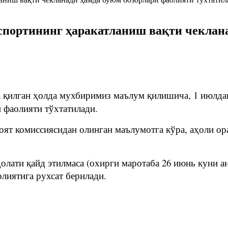
спортининг ҳаракатланиш вақти чеклан
 қилган ҳолда мухбиримиз маълум қилишича, 1 июлда
 фаолияти тўхтатилади.
т комиссиясидан олинган маълумотга кўра, аҳоли ора
олати қайд этилмаса (охирги маротаба 26 июнь куни а
лиятига рухсат берилади.