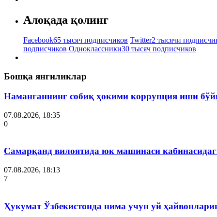
Алоқада қолинг
Facebook
65 тысяч подписчиков
Twitter
2 тысячи подписчи
подписчиков
Одноклассники
30 тысяч подписчиков
Бошқа янгиликлар
Наманганнинг собиқ ҳокими коррупция иши бўй
07.08.2026, 18:35
0
Самарқанд вилоятида юк машинаси кабинасидаги
07.08.2026, 18:13
7
Ҳукумат Ўзбекистонда нима учун уй ҳайвонлар