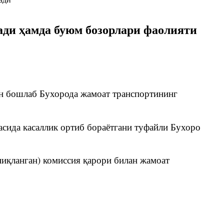
ади ҳамда буюм бозорлари фаолияти
н бошлаб Бухорода жамоат транспортининг
сида касаллик ортиб бораётгани туфайли Бухоро
ниқланган) комиссия қарори билан жамоат