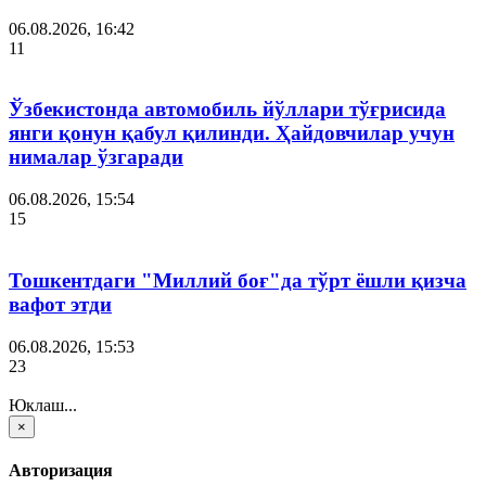
06.08.2026, 16:42
11
Ўзбекистонда автомобиль йўллари тўғрисида
янги қонун қабул қилинди. Ҳайдовчилар учун
нималар ўзгаради
06.08.2026, 15:54
15
Тошкентдаги "Миллий боғ"да тўрт ёшли қизча
вафот этди
06.08.2026, 15:53
23
Юклаш...
×
Авторизация