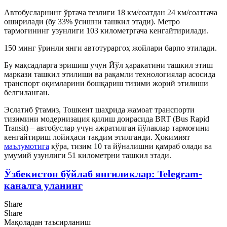
Автобусларнинг ўртача тезлиги 18 км/соатдан 24 км/соатгача
оширилади (бу 33% ўсишни ташкил этади). Метро
тармоғининг узунлиги 103 километргача кенгайтирилади.
150 минг ўринли янги автотураргоҳ жойлари барпо этилади.
Бу мақсадларга эришиш учун Йўл ҳаракатини ташкил этиш
маркази ташкил этилиши ва рақамли технологиялар асосида
транспорт оқимларини бошқариш тизими жорий этилиши
белгиланган.
Эслатиб ўтамиз, Тошкент шаҳрида жамоат транспорти
тизимини модернизация қилиш доирасида BRT (Bus Rapid
Transit) – автобуслар учун ажратилган йўлаклар тармоғини
кенгайтириш лойиҳаси тақдим этилганди. Ҳокимият
маълумотига
кўра, тизим 10 та йўналишни қамраб олади ва
умумий узунлиги 51 километрни ташкил этади.
Ўзбекистон бўйлаб янгиликлар: Telegram-
каналга уланинг
Share
Share
Мақоладан таъсирланиш