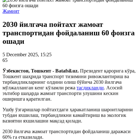
Жамият
2030 йилгача пойтахт жамоат
транспортидан фойдаланиш 60 фоизга
ошади
5 December 2025, 15:25
65
Ўзбекистон, Тошкент - Batafsil.uz.
Президент қарорига кўра,
Тошкент шаҳрида транспорт тизимини ривожлантириш ва
тирбандликларнинг олдини олиш бўйича 2030 йилгача
мўлжалланган кенг кўламли режа
тасдиқланди
. Асосий
эътибор шаҳарда жамоат транспорти улушини кескин
оширишга қаратилган.
Ушбу ўзгаришлар пойтахтдаги ҳаракатланиш шароитларини
тубдан яхшилаш, тирбандликни камайтириш ва экологик
вазиятни яхшилашни мақсад қилади.
2030 йилгача жамоат транспортидан фойдаланиш даражаси
60% га етказилади.