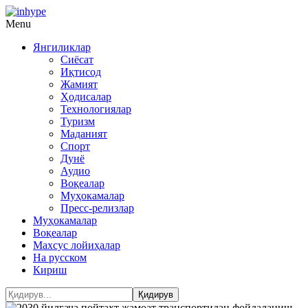
Menu
Янгиликлар
Сиёсат
Иқтисод
Жамият
Ҳодисалар
Технологиялар
Туризм
Маданият
Спорт
Дунё
Аудио
Воқеалар
Муҳокамалар
Пресс-релизлар
Муҳокамалар
Воқеалар
Махсус лойиҳалар
На русском
Кириш