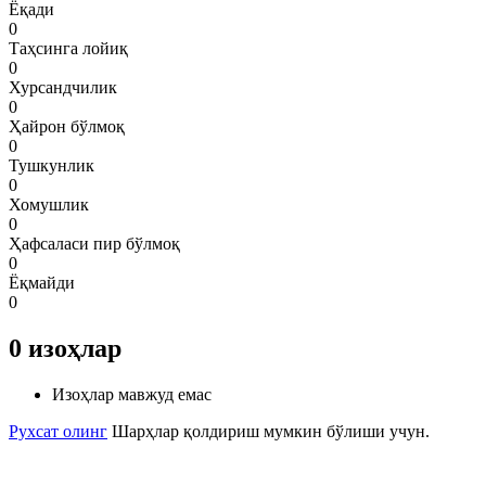
Ёқади
0
Таҳсинга лойиқ
0
Хурсандчилик
0
Ҳайрон бўлмоқ
0
Тушкунлик
0
Хомушлик
0
Ҳафсаласи пир бўлмоқ
0
Ёқмайди
0
0
изоҳлар
Изоҳлар мавжуд емас
Рухсат олинг
Шарҳлар қолдириш мумкин бўлиши учун.