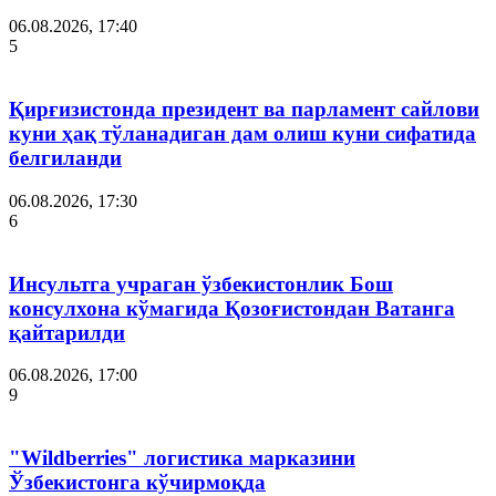
06.08.2026, 17:40
5
Қирғизистонда президент ва парламент сайлови
куни ҳақ тўланадиган дам олиш куни сифатида
белгиланди
06.08.2026, 17:30
6
Инсультга учраган ўзбекистонлик Бош
консулхона кўмагида Қозоғистондан Ватанга
қайтарилди
06.08.2026, 17:00
9
"Wildberries" логистика марказини
Ўзбекистонга кўчирмоқда