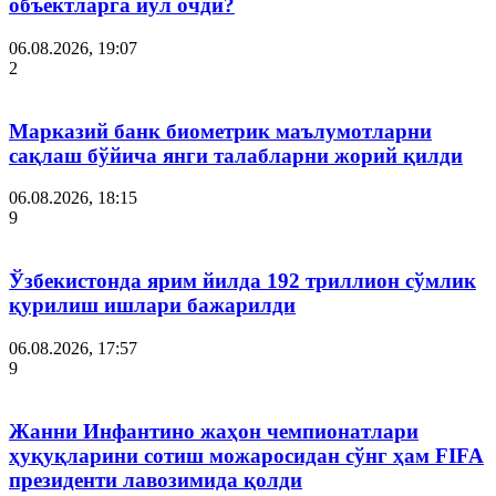
объектларга йўл очди?
06.08.2026, 19:07
2
Марказий банк биометрик маълумотларни
сақлаш бўйича янги талабларни жорий қилди
06.08.2026, 18:15
9
Ўзбекистонда ярим йилда 192 триллион сўмлик
қурилиш ишлари бажарилди
06.08.2026, 17:57
9
Жанни Инфантино жаҳон чемпионатлари
ҳуқуқларини сотиш можаросидан сўнг ҳам FIFA
президенти лавозимида қолди