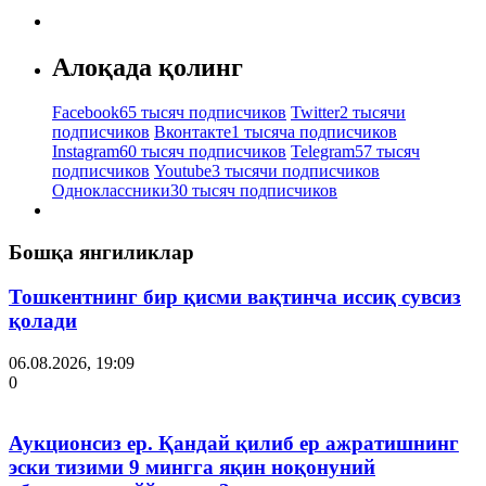
Алоқада қолинг
Facebook
65 тысяч подписчиков
Twitter
2 тысячи
подписчиков
Вконтакте
1 тысяча подписчиков
Instagram
60 тысяч подписчиков
Telegram
57 тысяч
подписчиков
Youtube
3 тысячи подписчиков
Одноклассники
30 тысяч подписчиков
Бошқа янгиликлар
Тошкентнинг бир қисми вақтинча иссиқ сувсиз
қолади
06.08.2026, 19:09
0
Аукционсиз ер. Қандай қилиб ер ажратишнинг
эски тизими 9 мингга яқин ноқонуний