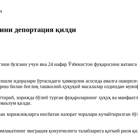
ини депортация қилди
и бузгани учун яна 24 нафар Ўзбекистон фуқаросини ватанга 
егишли идоралари ўртасидаги ҳамкорлик асосида амалга ошири
тариш билан боғлиқ ташкилий-ҳуқуқий масалалар олдиндан мув
ттириб, хорижда бўлиб турган фуқароларнинг ҳуқуқ ва манфаа
 маълум қилди.
 хорижликларга нисбатан назорат чоралари кучайтирилган бўли
амлакатнинг миграция қонунчилиги талабларига қатъий риоя қи