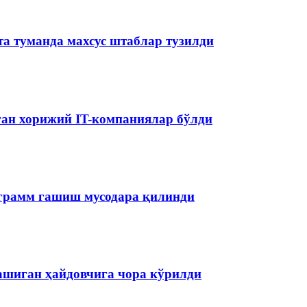
та туманда махсус штаблар тузилди
аган хорижий IT-компаниялар бўлди
ограмм гашиш мусодара қилинди
ашиган ҳайдовчига чора кўрилди