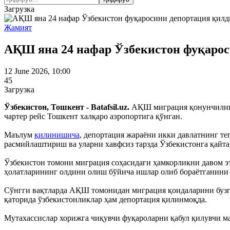
Загрузка
Жамият
АҚШ яна 24 нафар Ўзбекистон фуқарос
12 June 2026, 10:00
45
Загрузка
Ўзбекистон, Тошкент - Batafsil.uz.
АҚШ миграция қонунчилигин
чартер рейс Тошкент халқаро аэропортига қўнган.
Маълум
қилинишича
, депортация жараёни икки давлатнинг т
расмийлаштириш ва уларни хавфсиз тарзда Ўзбекистонга қай
Ўзбекистон томони миграция соҳасидаги ҳамкорликни давом э
ҳолатларининг олдини олиш бўйича ишлар олиб бораётганини
Сўнгги вақтларда АҚШ томонидан миграция қоидаларини бузган
қаторида ўзбекистонликлар ҳам депортация қилинмоқда.
Мутахассислар хорижга чиқувчи фуқароларни қабул қилувчи м