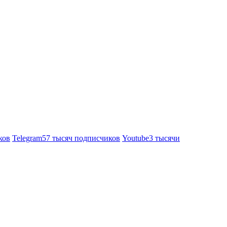
ков
Telegram
57 тысяч подписчиков
Youtube
3 тысячи