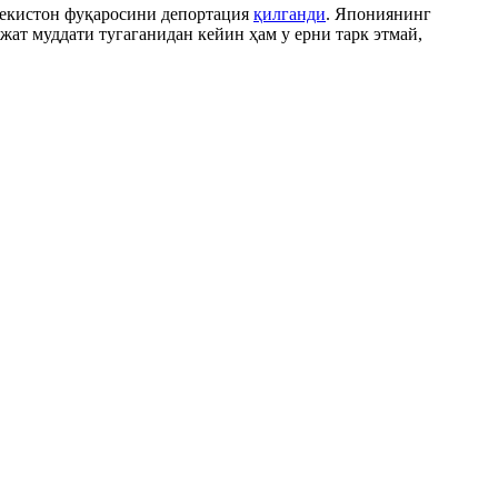
бекистон фуқаросини депортация
қилганди
. Япониянинг
жат муддати тугаганидан кейин ҳам у ерни тарк этмай,