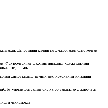
қайтарди. Депортация қилинган фуқароларни олиб келган
лган. Фуқароларнинг шахсини аниқлаш, ҳужжатларини
офиқлаштирилган.
тларини ҳимоя қилиш, шунингдек, ноқонуний миграция
б, бу жараён доирасида бир қатор давлатлар фуқаролари
лишга чақирмоқда.