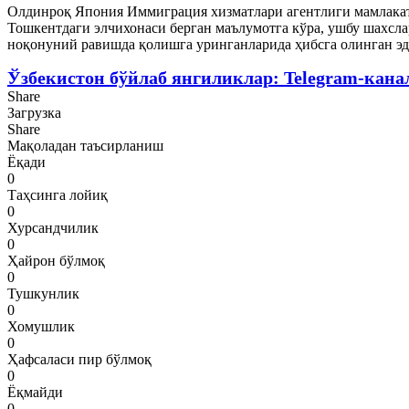
Олдинроқ Япония Иммиграция хизматлари агентлиги мамлакат
Тошкентдаги элчихонаси берган маълумотга кўра, ушбу шахслар
ноқонуний равишда қолишга уринганларида ҳибсга олинган эд
Ўзбекистон бўйлаб янгиликлар: Telegram-кана
Share
Загрузка
Share
Мақоладан таъсирланиш
Ёқади
0
Таҳсинга лойиқ
0
Хурсандчилик
0
Ҳайрон бўлмоқ
0
Тушкунлик
0
Хомушлик
0
Ҳафсаласи пир бўлмоқ
0
Ёқмайди
0