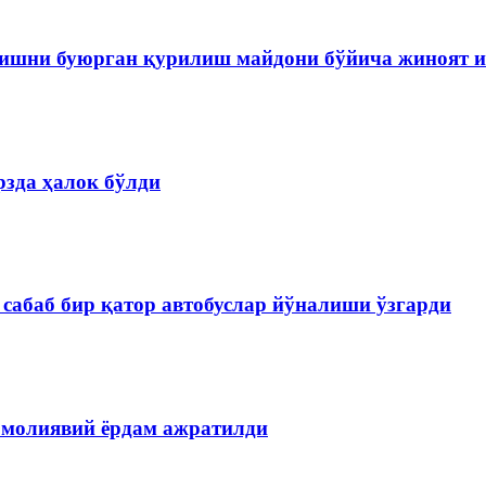
ишни буюрган қурилиш майдони бўйича жиноят и
зда ҳалок бўлди
сабаб бир қатор автобуслар йўналиши ўзгарди
 молиявий ёрдам ажратилди