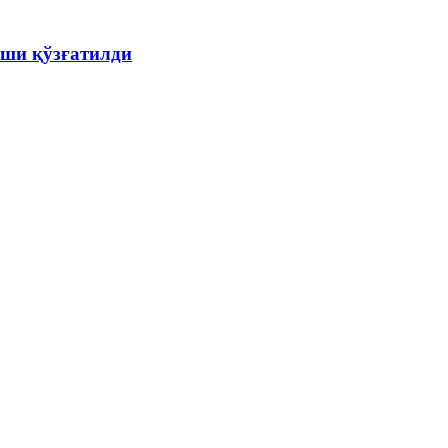
ши қўзғатилди