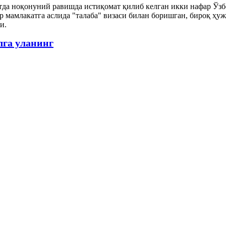
да ноқонуний равишда истиқомат қилиб келган икки нафар Ўз
 мамлакатга аслида "талаба" визаси билан боришган, бироқ ҳуж
и.
лга уланинг