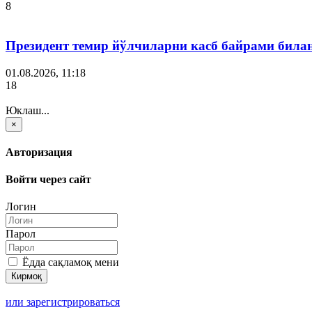
8
Президент темир йўлчиларни касб байрами била
01.08.2026, 11:18
18
Юклаш...
×
Авторизация
Войти через сайт
Логин
Парол
Ёдда сақламоқ мени
или зарегистрироваться