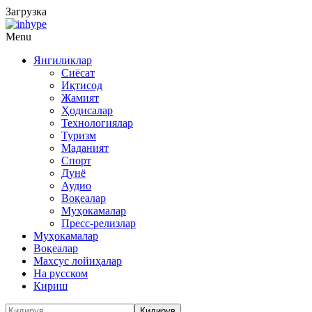
Загрузка
Menu
Янгиликлар
Сиёсат
Иқтисод
Жамият
Ҳодисалар
Технологиялар
Туризм
Маданият
Спорт
Дунё
Аудио
Воқеалар
Муҳокамалар
Пресс-релизлар
Муҳокамалар
Воқеалар
Махсус лойиҳалар
На русском
Кириш