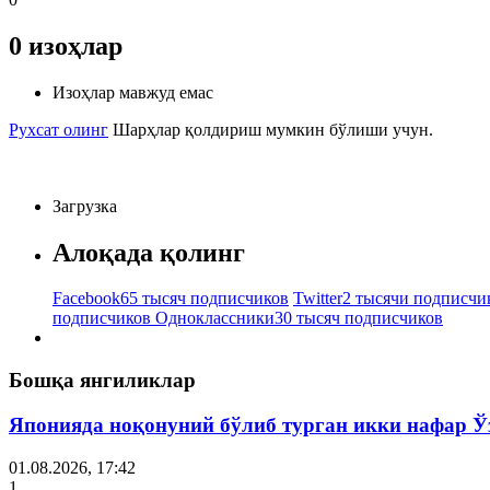
0
изоҳлар
Изоҳлар мавжуд емас
Рухсат олинг
Шарҳлар қолдириш мумкин бўлиши учун.
Загрузка
Алоқада қолинг
Facebook
65 тысяч подписчиков
Twitter
2 тысячи подписчи
подписчиков
Одноклассники
30 тысяч подписчиков
Бошқа янгиликлар
Японияда ноқонуний бўлиб турган икки нафар Ў
01.08.2026, 17:42
1