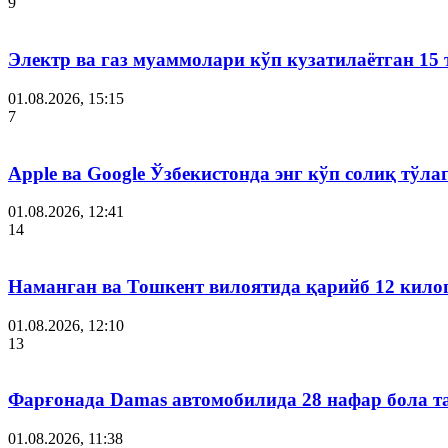
9
Электр ва газ муаммолари кўп кузатилаётган 15 
01.08.2026, 15:15
7
Apple ва Google Ўзбекистонда энг кўп солиқ тўл
01.08.2026, 12:41
14
Наманган ва Тошкент вилоятида қарийб 12 кил
01.08.2026, 12:10
13
Фарғонада Damas автомобилида 28 нафар бола т
01.08.2026, 11:38