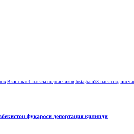
ков
Вконтакте
1 тысяча подписчиков
Instagram
58 тысяч подписчи
збекистон фуқароси депортация қилинди