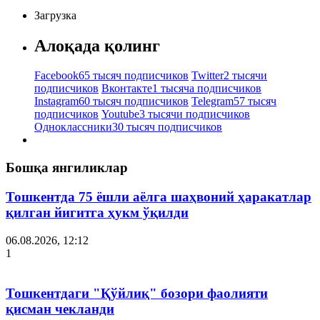
Загрузка
Алоқада қолинг
Facebook
65 тысяч подписчиков
Twitter
2 тысячи
подписчиков
Вконтакте
1 тысяча подписчиков
Instagram
60 тысяч подписчиков
Telegram
57 тысяч
подписчиков
Youtube
3 тысячи подписчиков
Одноклассники
30 тысяч подписчиков
Бошқа янгиликлар
Тошкентда 75 ёшли аёлга шаҳвоний ҳаракатлар
қилган йигитга ҳукм ўқилди
06.08.2026, 12:12
1
Тошкентдаги "Қўйлиқ" бозори фаолияти
қисман чекланди