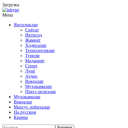
Загрузка
Menu
Янгиликлар
Сиёсат
Иқтисод
Жамият
Ҳодисалар
Технологиялар
Туризм
Маданият
Спорт
Дунё
Аудио
Воқеалар
Муҳокамалар
Пресс-релизлар
Муҳокамалар
Воқеалар
Махсус лойиҳалар
На русском
Кириш