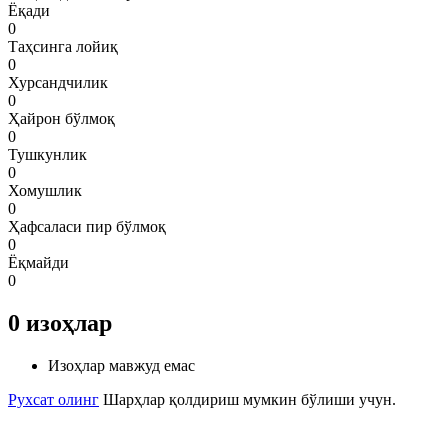
Ёқади
0
Таҳсинга лойиқ
0
Хурсандчилик
0
Ҳайрон бўлмоқ
0
Тушкунлик
0
Хомушлик
0
Ҳафсаласи пир бўлмоқ
0
Ёқмайди
0
0
изоҳлар
Изоҳлар мавжуд емас
Рухсат олинг
Шарҳлар қолдириш мумкин бўлиши учун.