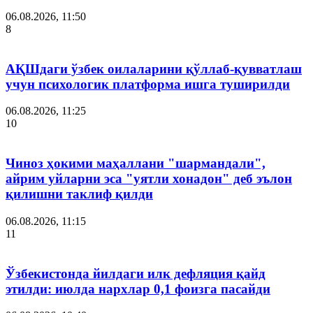
06.08.2026, 11:50
8
АҚШдаги ўзбек оилаларини қўллаб-қувватлаш
учун психологик платформа ишга туширилди
06.08.2026, 11:25
10
Чиноз ҳокими маҳаллани "шармандали",
айрим уйларни эса "уятли хонадон" деб эълон
қилишни таклиф қилди
06.08.2026, 11:15
11
Ўзбекистонда йилдаги илк дефляция қайд
этилди: июлда нархлар 0,1 фоизга пасайди