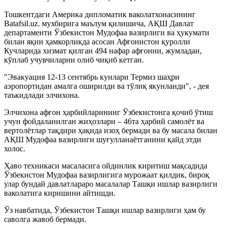
Тошкентдаги Америка дипломатик ваколатхонасининг
Batafsil.uz. мухбирига маълум қилишича, АҚШ Давлат
департаменти Ўзбекистон Мудофаа вазирлиги ва ҳукумати
билан яқин ҳамкорликда асосан Афғонистон қуролли
Кучларида хизмат қилган 494 нафар афғонни, жумладан,
кўплаб учувчиларни олиб чиқиб кетган.
"Эвакуация 12-13 сентябрь кунлари Термиз шаҳри
аэропортидан амалга оширилди ва тўлиқ якунланди", - дея
таъкидлади элчихона.
Элчихона афғон ҳарбийларининг Ўзбекистонга қочиб ўтиш
учун фойдаланилган жиҳозлари – 46та ҳарбий самолёт ва
вертолётлар тақдири ҳақида изоҳ бермади ва бу масала билан
АҚШ Мудофаа вазирлиги шуғулланаётганини қайд этди
холос.
Ҳаво техникаси масаласига ойдинлик киритиш мақсадида
Ўзбекистон Мудофаа вазирлигига мурожаат қилдик, бироқ
улар бундай давлатлараро масалалар Ташқи ишлар вазирлиги
ваколатига киришини айтишди.
Ўз навбатида, Ўзбекистон Ташқи ишлар вазирлиги ҳам бу
саволга жавоб бермади.