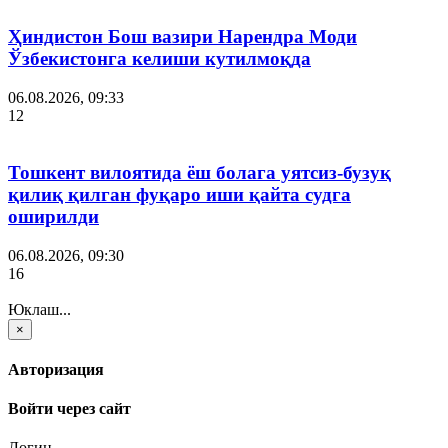
Ҳиндистон Бош вазири Нарендра Моди
Ўзбекистонга келиши кутилмоқда
06.08.2026, 09:33
12
Тошкент вилоятида ёш болага уятсиз-бузуқ
қилиқ қилган фуқаро иши қайта судга
оширилди
06.08.2026, 09:30
16
Юклаш...
×
Авторизация
Войти через сайт
Логин