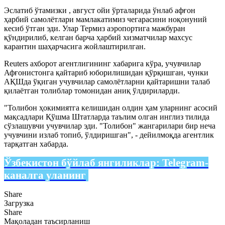
Эслатиб ўтамизки , август ойи ўрталарида ўнлаб афғон
ҳарбий самолётлари мамлакатимиз чегарасини ноқонуний
кесиб ўтган эди. Улар Термиз аэропортига мажбуран
қўндирилиб, келган барча ҳарбий хизматчилар махсус
карантин шаҳарчасига жойлаштирилган.
Reuters ахборот агентлигининг хабарига кўра, учувчилар
Афғонистонга қайтариб юборилишидан қўрқишган, чунки
АҚШда ўқиган учувчилар самолётларни қайтаришни талаб
қилаётган толиблар томонидан аниқ ўлдириларди.
"Толибон ҳокимиятга келишидан олдин ҳам уларнинг асосий
мақсадлари Қўшма Штатларда таълим олган инглиз тилида
сўзлашувчи учувчилар эди. "Толибон" жангарилари бир неча
учувчини излаб топиб, ўлдиришган", - дейилмоқда агентлик
тарқатган хабарда.
Ўзбекистон бўйлаб янгиликлар:
Telegram-
каналга уланинг
Share
Загрузка
Share
Мақоладан таъсирланиш