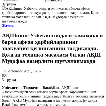
Загрузка
Жамият
АҚШнинг Ўзбекистондаги элчихонаси
барча афғон ҳарбийларининг
эвакуация қилинганини тасдиқлади.
Қолган техника масаласи билан АҚШ
Мудофаа вазирлиги шуғулланмоқда
14 September 2021, 16:07
807
Загрузка
Ўзбекистон, Тошкент – Batafsil.uz.
АҚШнинг
Ўзбекистондаги элчихонаси барча афғон ҳарбийларининг
эвакуация қилинганини тасдиқлади. Қолган техника масаласи
билан АҚШ Мудофаа вазирлиги шуғулланмоқда. Бу ҳақда
Batafsil.uz. мухбири маълум қилмоқда.