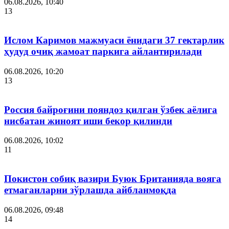
06.08.2026, 10:40
13
Ислом Каримов мажмуаси ёнидаги 37 гектарлик
ҳудуд очиқ жамоат паркига айлантирилади
06.08.2026, 10:20
13
Россия байроғини пояндоз қилган ўзбек аёлига
нисбатан жиноят иши бекор қилинди
06.08.2026, 10:02
11
Покистон собиқ вазири Буюк Британияда вояга
етмаганларни зўрлашда айбланмоқда
06.08.2026, 09:48
14