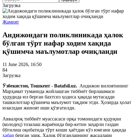
Загрузка
Жамият
Андижондаги поликлиникада ҳалок
бўлган тўрт нафар ходим хақида
қўшимча маълумотлар очиқланди
11 June 2026, 16:50
84
Загрузка
Ўзбекистон, Тошкент - Batafsil.uz.
Андижон вилоятининг
Марҳамат туманида жойлашган тиббиёт бирлашмаси
ҳудудида юз берган бахтсиз ҳодиса ҳақида мутасадди
ташкилотлар қўшимча маълумот тақдим этди. Ҳозирда ҳолат
юзасидан жиноят иши қўзғатилди.
Аввалроқ тиббиёт муассасаси орқа томонидаги қудуқни
(колодец) тозалаш жараёнида бир-кетин заҳарли газдан
бўғилиш оқибатида тўрт киши ҳаётдан кўз юмгани ҳақида
хабар
берган эдик. Ҳалок бўлганларнинг жасадлари