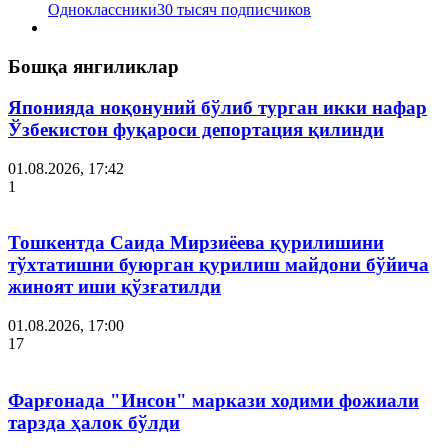
Одноклассники
30 тысяч подписчиков
Бошқа янгиликлар
Японияда ноқонуний бўлиб турган икки нафар
Ўзбекистон фуқароси депортация қилинди
01.08.2026, 17:42
1
Тошкентда Саида Мирзиёева қурилишини
тўхтатишни буюрган қурилиш майдони бўйича
жиноят иши қўзғатилди
01.08.2026, 17:00
17
Фарғонада "Инсон" маркази ходими фожиали
тарзда ҳалок бўлди