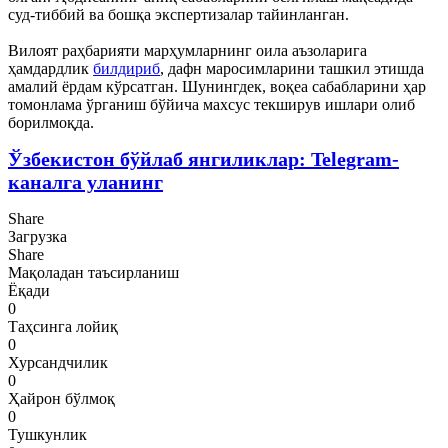
суд-тиббий ва бошқа экспертизалар тайинланган.
Вилоят раҳбарияти марҳумларнинг оила аъзоларига
ҳамдардлик
билдириб
, дафн маросимларини ташкил этишда
амалий ёрдам кўрсатган. Шунингдек, воқеа сабабларини ҳар
томонлама ўрганиш бўйича махсус текширув ишлари олиб
борилмоқда.
Ўзбекистон бўйлаб янгиликлар: Telegram-
каналга уланинг
Share
Загрузка
Share
Мақоладан таъсирланиш
Ёқади
0
Таҳсинга лойиқ
0
Хурсандчилик
0
Ҳайрон бўлмоқ
0
Тушкунлик