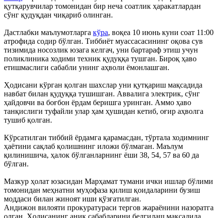
қутқарувчилар томонидан бир неча соатлик ҳаракатлардан
сўнг қудуқдан чиқариб олинган.
Дастлабки маълумотларга
кўра
, воқеа 10 июнь куни соат 11:00
атрофида содир бўлган. Тиббиёт муассасасининг оқова сув
тизимида носозлик юзага келгач, уни бартараф этиш учун
поликлиника ходими техник қудуққа тушган. Бироқ ҳаво
етишмаслиги сабабли унинг аҳволи ёмонлашган.
Ҳодисани кўрган қолган шахслар уни қутқариш мақсадида
навбат билан қудуққа тушишган. Аввалига электрик, сўнг
ҳайдовчи ва боғбон ёрдам беришга уринган. Аммо ҳаво
танқислиги туфайли улар ҳам ҳушидан кетиб, оғир аҳволга
тушиб қолган.
Кўрсатилган тиббий ёрдамга қарамасдан, тўртала ходимнинг
ҳаётини сақлаб қолишнинг иложи бўлмаган. Маълум
қилинишича, ҳалок бўлганларнинг ёши 38, 54, 57 ва 60 да
бўлган.
Мазкур ҳолат юзасидан Марҳамат тумани ички ишлар бўлими
томонидан меҳнатни муҳофаза қилиш қоидаларини бузиш
моддаси билан жиноят иши қўзғатилган.
Андижон вилояти прокуратураси тергов жараёнини назоратга
олган. Ҳодисанинг аниқ сабабларини белгилаш мақсадида