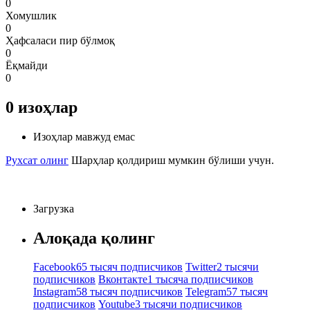
0
Хомушлик
0
Ҳафсаласи пир бўлмоқ
0
Ёқмайди
0
0
изоҳлар
Изоҳлар мавжуд емас
Рухсат олинг
Шарҳлар қолдириш мумкин бўлиши учун.
Загрузка
Алоқада қолинг
Facebook
65 тысяч подписчиков
Twitter
2 тысячи
подписчиков
Вконтакте
1 тысяча подписчиков
Instagram
58 тысяч подписчиков
Telegram
57 тысяч
подписчиков
Youtube
3 тысячи подписчиков