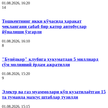
01.08.2026, 16:20
14
Тошкентнинг икки кўчасида ҳаракат
чеклангани сабаб бир қатор автобуслар
йўналиши ўзгарди
01.08.2026, 16:10
8
"Бунёдкор" клубига ҳукуматдан 5 миллиард
сўм молиявий ёрдам ажратилди
01.08.2026, 15:20
9
Электр ва газ муаммолари кўп кузатилаётган 15
та туманда махсус штаблар тузилди
01.08.2026, 15:15