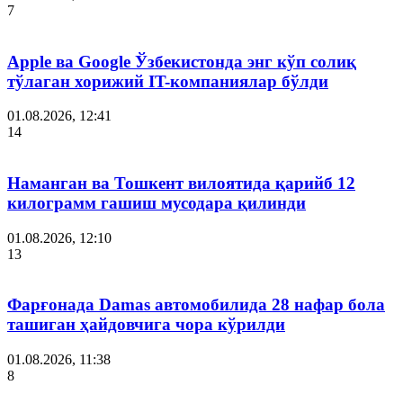
7
Apple ва Google Ўзбекистонда энг кўп солиқ
тўлаган хорижий IT-компаниялар бўлди
01.08.2026, 12:41
14
Наманган ва Тошкент вилоятида қарийб 12
килограмм гашиш мусодара қилинди
01.08.2026, 12:10
13
Фарғонада Damas автомобилида 28 нафар бола
ташиган ҳайдовчига чора кўрилди
01.08.2026, 11:38
8