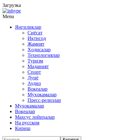
Загрузка
Menu
Янгиликлар
Сиёсат
Иқтисод
Жамият
Ҳодисалар
Технологиялар
Туризм
Маданият
Спорт
Дунё
Аудио
Воқеалар
Муҳокамалар
Пресс-релизлар
Муҳокамалар
Воқеалар
Махсус лойиҳалар
На русском
Кириш