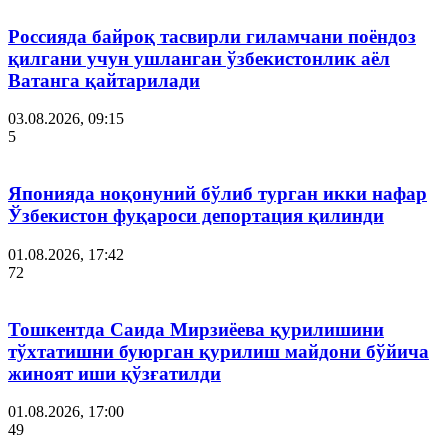
Россияда байроқ тасвирли гиламчани поёндоз
қилгани учун ушланган ўзбекистонлик аёл
Ватанга қайтарилади
03.08.2026, 09:15
5
Японияда ноқонуний бўлиб турган икки нафар
Ўзбекистон фуқароси депортация қилинди
01.08.2026, 17:42
72
Тошкентда Саида Мирзиёева қурилишини
тўхтатишни буюрган қурилиш майдони бўйича
жиноят иши қўзғатилди
01.08.2026, 17:00
49