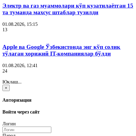
Электр ва газ муаммолари кўп кузатилаётган 15
та туманда махсус штаблар тузилди
01.08.2026, 15:15
13
Apple ва Google Ўзбекистонда энг кўп солиқ
тўлаган хорижий IT-компаниялар бўлди
01.08.2026, 12:41
24
Юклаш...
×
Авторизация
Войти через сайт
Логин
Парол