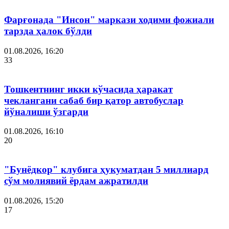
Фарғонада "Инсон" маркази ходими фожиали
тарзда ҳалок бўлди
01.08.2026, 16:20
33
Тошкентнинг икки кўчасида ҳаракат
чеклангани сабаб бир қатор автобуслар
йўналиши ўзгарди
01.08.2026, 16:10
20
"Бунёдкор" клубига ҳукуматдан 5 миллиард
сўм молиявий ёрдам ажратилди
01.08.2026, 15:20
17