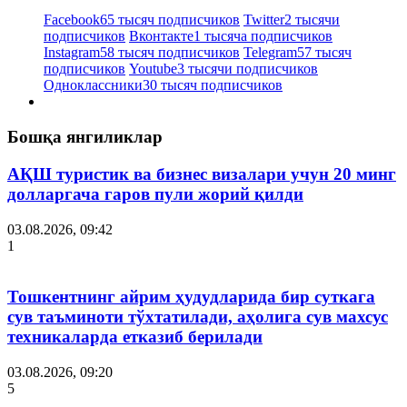
Facebook
65 тысяч подписчиков
Twitter
2 тысячи
подписчиков
Вконтакте
1 тысяча подписчиков
Instagram
58 тысяч подписчиков
Telegram
57 тысяч
подписчиков
Youtube
3 тысячи подписчиков
Одноклассники
30 тысяч подписчиков
Бошқа янгиликлар
АҚШ туристик ва бизнес визалари учун 20 минг
долларгача гаров пули жорий қилди
03.08.2026, 09:42
1
Тошкентнинг айрим ҳудудларида бир суткага
сув таъминоти тўхтатилади, аҳолига сув махсус
техникаларда етказиб берилади
03.08.2026, 09:20
5