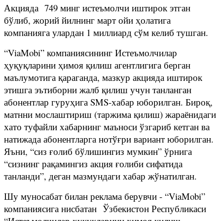
Акцияда 749 минг истеъмолчи иштирок этган
бўлиб, жорий йилнинг март ойи ҳолатига
компанияга улардан 1 миллиард сўм келиб тушган.
“ViaMobi” компаниясининг Истеъмолчилар
ҳуқуқларини ҳимоя қилиш агентлигига берган
маълумотига қараганда, мазкур акцияда иштирок
этишга эътиборни жалб қилиш учун танланган
абонентлар гуруҳига SMS-хабар юборилган. Бироқ,
матнни мослаштириш (таржима қилиш) жараёнидаги
хато туфайли хабарнинг маъноси ўзгариб кетган ва
натижада абонентларга нотўғри вариант юборилган.
Яъни, “сиз ғолиб бўлишингиз мумкин” ўрнига
“сизнинг рақамингиз акция ғолиби сифатида
танланди”, деган мазмундаги хабар жўнатилган.
Шу муносабат билан реклама берувчи - “ViaMobi”
компаниясига нисбатан Ўзбекистон Республикаси
“Истеъмолчилар ҳуқуқларини ҳимоя қилиш