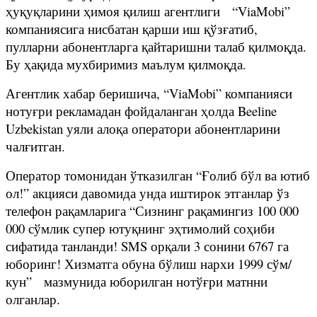
ҳуқуқларини ҳимоя қилиш агентлиги “ViaMobi”
компаниясига нисбатан қарши иш қўзғатиб,
пулларни абонентларга қайтаришни талаб қилмоқда.
Бу ҳақида мухбиримиз маълум қилмоқда.
Агентлик хабар беришича, “ViaMobi” компанияси
нотуғри рекламадан фойдаланган ҳолда Beeline
Uzbekistan уяли алоқа оператори абонентларини
чалғитган.
Оператор томонидан ўтказилган “Ғолиб бўл ва ютиб
ол!” акцияси давомида унда иштирок этганлар ўз
телефон рақамларига “Сизнинг рақамингиз 100 000
000 сўмлик супер ютуқнинг эҳтимолий соҳиби
сифатида танланди! SMS орқали 3 сонини 6767 га
юборинг! Хизматга обуна бўлиш нархи 1999 сўм/
кун” мазмунида юборилган нотўғри матнни
олганлар.