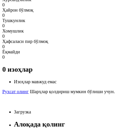
0
Ҳайрон бўлмоқ
0
Тушкунлик
0
Хомушлик
0
Ҳафсаласи пир бўлмоқ
0
Ёқмайди
0
0
изоҳлар
Изоҳлар мавжуд емас
Рухсат олинг
Шарҳлар қолдириш мумкин бўлиши учун.
Загрузка
Алоқада қолинг