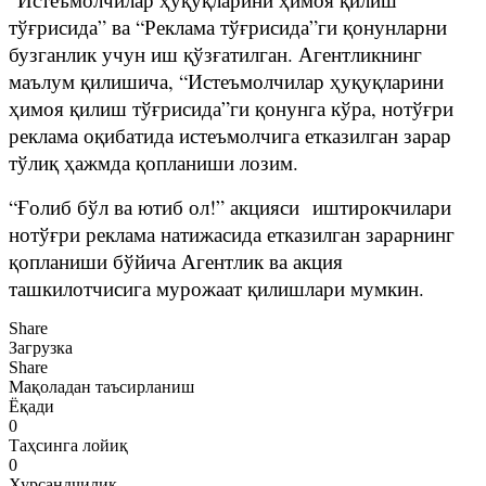
тўғрисида” ва “Реклама тўғрисида”ги қонунларни
бузганлик учун иш қўзғатилган. Агентликнинг
маълум қилишича, “Истеъмолчилар ҳуқуқларини
ҳимоя қилиш тўғрисида”ги қонунга кўра, нотўғри
реклама оқибатида истеъмолчига етказилган зарар
тўлиқ ҳажмда қопланиши лозим.
“Ғолиб бўл ва ютиб ол!” акцияси иштирокчилари
нотўғри реклама натижасида етказилган зарарнинг
қопланиши бўйича Агентлик ва акция
ташкилотчисига мурожаат қилишлари мумкин.
Share
Загрузка
Share
Мақоладан таъсирланиш
Ёқади
0
Таҳсинга лойиқ
0
Хурсандчилик