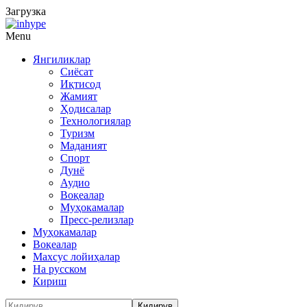
Загрузка
Menu
Янгиликлар
Сиёсат
Иқтисод
Жамият
Ҳодисалар
Технологиялар
Туризм
Маданият
Спорт
Дунё
Аудио
Воқеалар
Муҳокамалар
Пресс-релизлар
Муҳокамалар
Воқеалар
Махсус лойиҳалар
На русском
Кириш