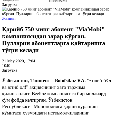
Загрузка
Жамият
Қарийб 750 минг абонент "ViaMobi"
компаниясидан зарар кўрган.
Пулларни абонентларга қайтаришга
тўғри келади
21 May 2020, 17:04
1040
Загрузка
Ўзбекистон, Тошкент – Batafsil.uz ЯА. “
Ғолиб бўл
ва ютиб ол!” акциясининг хато таржима
қилинганлиги Beeline компаниясига бир миллиард
сўм фойда келтирган. Ўзбекистон
Республикаси Монополияга қарши курашиш
қўмитаси ҳузуридаги истеъмолчиларнинг